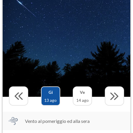
Gi
Ve
13 ago
14 ago
Vento al pomeriggio ed alla sera