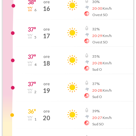
38
°
ore
30
%
16
20
-
30
Km/h
6
Ovest SO
37
°
ore
32
%
17
20
-
29
Km/h
5
Ovest SO
37
°
ore
35
%
18
20
-
28
Km/h
4
Sud O
37
°
ore
37
%
19
20
-
28
Km/h
2
Sud O
36
°
ore
39
%
20
20
-
27
Km/h
1
Sud SO