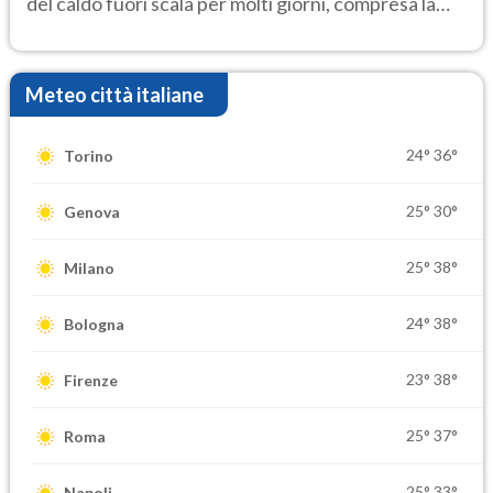
del caldo fuori scala per molti giorni, compresa la
settimana di Ferragosto
Meteo città italiane
24°
36°
Torino
25°
30°
Genova
25°
38°
Milano
24°
38°
Bologna
23°
38°
Firenze
25°
37°
Roma
25°
33°
Napoli