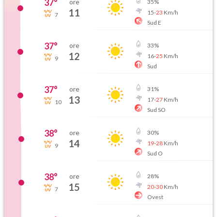
37
°
ore
35
%
11
15
-
23
Km/h
7
Sud E
37
°
ore
33
%
12
16
-
25
Km/h
9
Sud
37
°
ore
31
%
13
17
-
27
Km/h
10
Sud SO
38
°
ore
30
%
14
19
-
28
Km/h
9
Sud O
38
°
ore
28
%
15
20
-
30
Km/h
7
Ovest