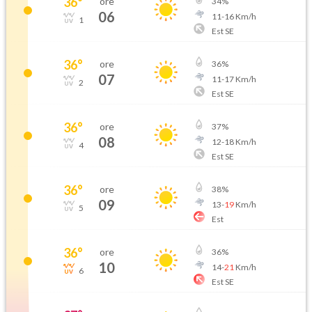
36
°
ore
34
%
06
11
-
16
Km/h
1
Est SE
36
°
ore
36
%
07
11
-
17
Km/h
2
Est SE
36
°
ore
37
%
08
12
-
18
Km/h
4
Est SE
36
°
ore
38
%
09
13
-
19
Km/h
5
Est
36
°
ore
36
%
10
14
-
21
Km/h
6
Est SE