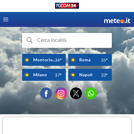
Montorio...
Roma
34°
35°
Milano
Napoli
37°
33°