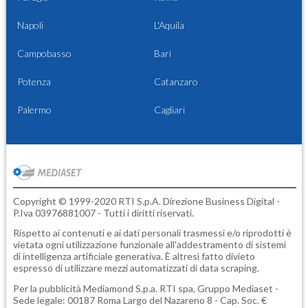
Napoli
L'Aquila
Campobasso
Bari
Potenza
Catanzaro
Palermo
Cagliari
Copyright © 1999-2020 RTI S.p.A. Direzione Business Digital -
P.Iva 03976881007 - Tutti i diritti riservati.
Rispetto ai contenuti e ai dati personali trasmessi e/o riprodotti è
vietata ogni utilizzazione funzionale all'addestramento di sistemi
di intelligenza artificiale generativa. È altresì fatto divieto
espresso di utilizzare mezzi automatizzati di data scraping.
Per la pubblicità
Mediamond S.p.a.
RTI spa, Gruppo Mediaset -
Sede legale: 00187 Roma Largo del Nazareno 8 - Cap. Soc. €