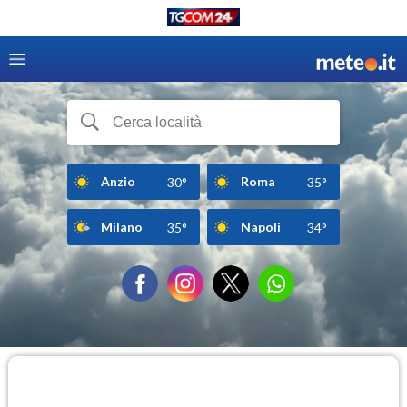
Anzio
Roma
30°
35°
Milano
Napoli
35°
34°