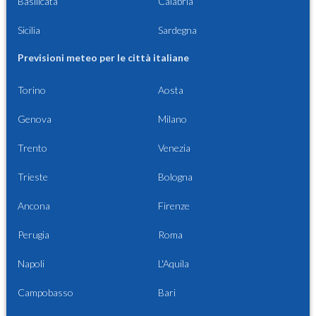
Basilicata
Calabria
Sicilia
Sardegna
Previsioni meteo per le città italiane
Torino
Aosta
Genova
Milano
Trento
Venezia
Trieste
Bologna
Ancona
Firenze
Perugia
Roma
Napoli
L'Aquila
Campobasso
Bari