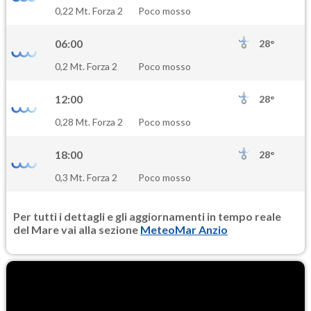
SO2
0,22 Mt. Forza 2
Poco mosso
0.4
(Anidride solforosa)
06:00
28°
PM10
0,2 Mt. Forza 2
Poco mosso
16.8
(Materia particolata)
12:00
28°
PM25
0,28 Mt. Forza 2
Poco mosso
9.5
(Materia particolata)
18:00
28°
0,3 Mt. Forza 2
Poco mosso
Per tutti i dettagli e gli aggiornamenti in tempo reale
del Mare vai alla sezione
MeteoMar Anzio