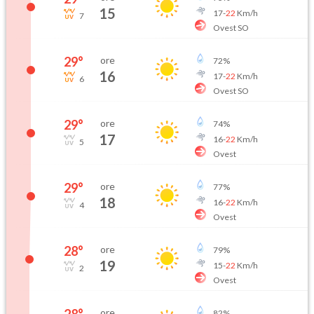
15
17
-
22
Km/h
7
Ovest SO
29
°
ore
72
%
16
17
-
22
Km/h
6
Ovest SO
29
°
ore
74
%
17
16
-
22
Km/h
5
Ovest
29
°
ore
77
%
18
16
-
22
Km/h
4
Ovest
28
°
ore
79
%
19
15
-
22
Km/h
2
Ovest
28
°
ore
82
%