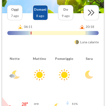
Oggi
Domani
Do
7 ago
8 ago
9 ago
06:11
20:18
Luna calante
Notte
Mattino
Pomeriggio
Sera
28
°
ore
81
%