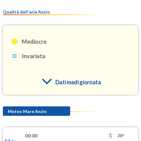
Qualità dell'aria Anzio
Mediocre
Invariata
Dati medi giornata
O3
96.3
(Ozono)
Meteo Mare Anzio
NO2
2.7
(Diossido di azoto)
00:00
28°