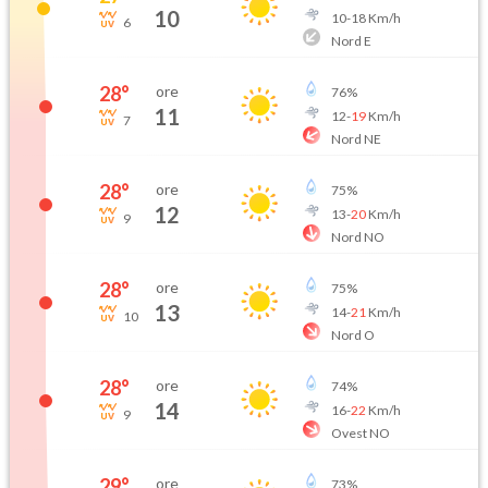
10
10
-
18
Km/h
6
Nord E
28
°
ore
76
%
11
12
-
19
Km/h
7
Nord NE
28
°
ore
75
%
12
13
-
20
Km/h
9
Nord NO
28
°
ore
75
%
13
14
-
21
Km/h
10
Nord O
28
°
ore
74
%
14
16
-
22
Km/h
9
Ovest NO
29
°
ore
73
%