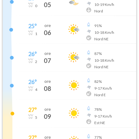
05
10
-
19
Km/h
0
Nord
25
°
ore
91
%
06
10
-
18
Km/h
1
Nord NE
26
°
ore
87
%
07
10
-
18
Km/h
2
Nord NE
26
°
ore
82
%
08
9
-
17
Km/h
4
Nord E
27
°
ore
78
%
09
9
-
17
Km/h
5
Est NE
27
°
ore
77
%