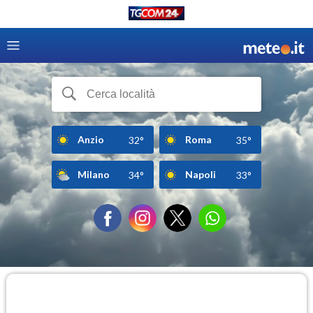
Anzio
Roma
32°
35°
Milano
Napoli
34°
33°