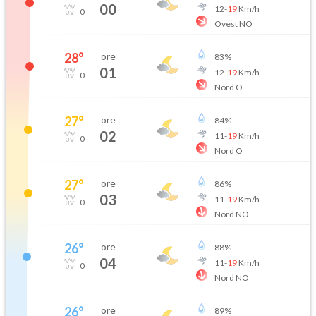
00
12
-
19
Km/h
0
Ovest NO
28
°
ore
83
%
01
12
-
19
Km/h
0
Nord O
27
°
ore
84
%
02
11
-
19
Km/h
0
Nord O
27
°
ore
86
%
03
11
-
19
Km/h
0
Nord NO
26
°
ore
88
%
04
11
-
19
Km/h
0
Nord NO
26
°
ore
89
%