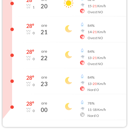
20
15
-
21
Km/h
1
Ovest NO
28
°
ore
84
%
21
14
-
21
Km/h
0
Ovest NO
28
°
ore
84
%
22
13
-
21
Km/h
0
Ovest NO
28
°
ore
84
%
23
13
-
20
Km/h
0
Nord O
28
°
ore
78
%
00
11
-
18
Km/h
0
Nord O