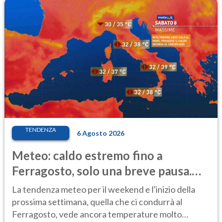
TENDENZA
6 Agosto 2026
Meteo: caldo estremo fino a
Ferragosto, solo una breve pausa.
Ecco dove
La tendenza meteo per il weekend e l'inizio della
prossima settimana, quella che ci condurrà al
Ferragosto, vede ancora temperature molto