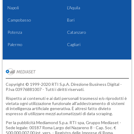
Napoli
L'Aquila
Campobasso
Bari
Potenza
Catanzaro
Palermo
Cagliari
Copyright © 1999-2020 RTI S.p.A. Direzione Business Digital -
P.Iva 03976881007 - Tutti i diritti riservati.
Rispetto ai contenuti e ai dati personali trasmessi e/o riprodotti è
vietata ogni utilizzazione funzionale all'addestramento di sistemi
di intelligenza artificiale generativa. È altresì fatto divieto
espresso di utilizzare mezzi automatizzati di data scraping.
Per la pubblicità
Mediamond S.p.a.
RTI spa, Gruppo Mediaset -
Sede legale: 00187 Roma Largo del Nazareno 8 - Cap. Soc. €
500.000.007,00 int. vers. - Registro delle Imprese di Roma,