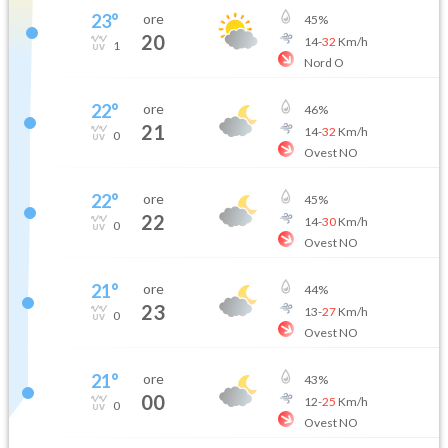
23
°
ore
45
%
20
14
-
32
Km/h
1
Nord O
22
°
ore
46
%
21
14
-
32
Km/h
0
Ovest NO
22
°
ore
45
%
22
14
-
30
Km/h
0
Ovest NO
21
°
ore
44
%
23
13
-
27
Km/h
0
Ovest NO
21
°
ore
43
%
00
12
-
25
Km/h
0
Ovest NO