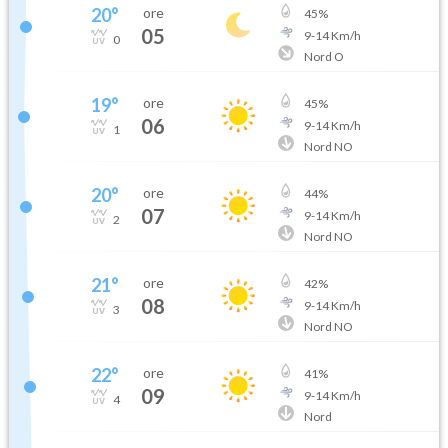
20
°
ore
45
%
05
9
-
14
Km/h
0
Nord O
19
°
ore
45
%
06
9
-
14
Km/h
1
Nord NO
20
°
ore
44
%
07
9
-
14
Km/h
2
Nord NO
21
°
ore
42
%
08
9
-
14
Km/h
3
Nord NO
22
°
ore
41
%
09
9
-
14
Km/h
4
Nord