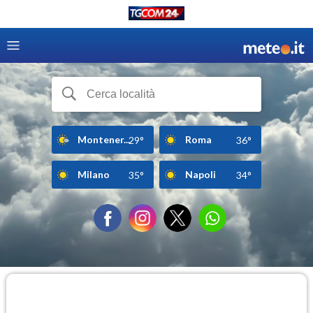
Montener...
Roma
29°
36°
Milano
Napoli
35°
34°