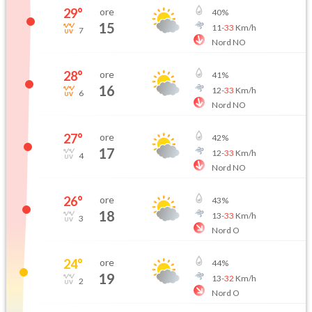
29
°
ore
40
%
15
11
-
33
Km/h
7
Nord NO
28
°
ore
41
%
16
12
-
33
Km/h
6
Nord NO
27
°
ore
42
%
17
12
-
33
Km/h
4
Nord NO
26
°
ore
43
%
18
13
-
33
Km/h
3
Nord O
24
°
ore
44
%
19
13
-
32
Km/h
2
Nord O