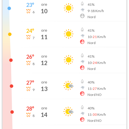
23
°
ore
41
%
10
9
-
18
Km/h
6
Nord
24
°
ore
41
%
11
10
-
21
Km/h
7
Nord
26
°
ore
41
%
12
10
-
24
Km/h
8
Nord
27
°
ore
40
%
13
11
-
27
Km/h
9
Nord NO
28
°
ore
40
%
14
11
-
30
Km/h
8
Nord NO