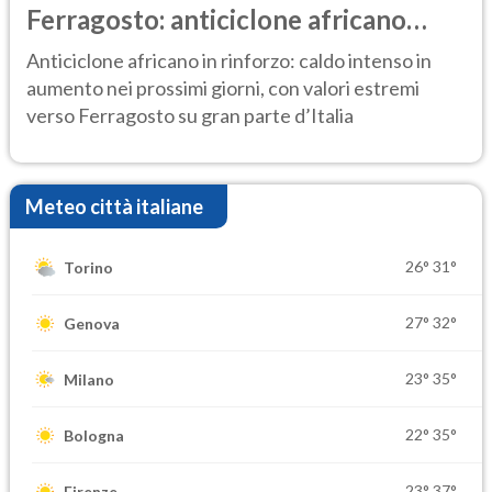
Ferragosto: anticiclone africano
ancora protagonista
Anticiclone africano in rinforzo: caldo intenso in
aumento nei prossimi giorni, con valori estremi
verso Ferragosto su gran parte d’Italia
Meteo città italiane
26°
31°
Torino
27°
32°
Genova
23°
35°
Milano
22°
35°
Bologna
23°
37°
Firenze