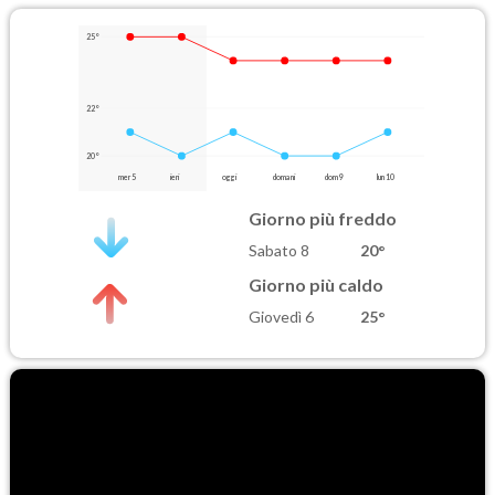
25°
22°
20°
mer 5
ieri
oggi
domani
dom 9
lun 10
Giorno più freddo
Sabato 8
20°
Giorno più caldo
Giovedì 6
25°