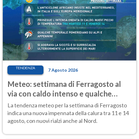
TENDENZA
7 Agosto 2026
Meteo: settimana di Ferragosto al
via con caldo intenso e qualche
temporale
La tendenza meteo per la settimana di Ferragosto
indica una nuova impennata della calura tra 11 e 14
agosto, con nuovi rialzi anche al Nord.