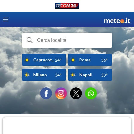
Capracot...
Roma
24°
36°
Milano
Napoli
34°
33°