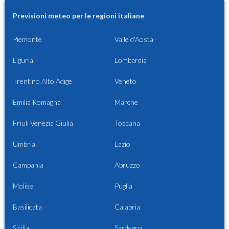
Previsioni meteo per le regioni italiane
Piemonte
Valle d'Aosta
Liguria
Lombardia
Trentino Alto Adige
Veneto
Emilia Romagna
Marche
Friuli Venezia Giulia
Toscana
Umbria
Lazio
Campania
Abruzzo
Molise
Puglia
Basilicata
Calabria
Sicilia
Sardegna