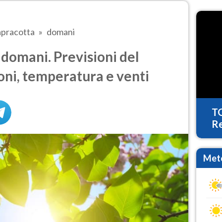
pracotta
domani
domani. Previsioni del
oni, temperatura e venti
T
Re
Mete