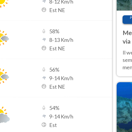
8
-
12
Km/h
Est NE
P
58
%
Met
8
-
13
Km/h
via
Est NE
cal
Il w
sem
ment
56
%
fino
9
-
14
Km/h
calo
Est NE
54
%
9
-
14
Km/h
Est