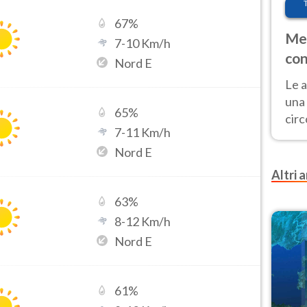
67
%
Met
7
-
10
Km/h
con
Nord E
Le a
una 
65
%
cir
7
-
11
Km/h
del 
Nord E
gior
Fer
Altri a
63
%
8
-
12
Km/h
Nord E
61
%