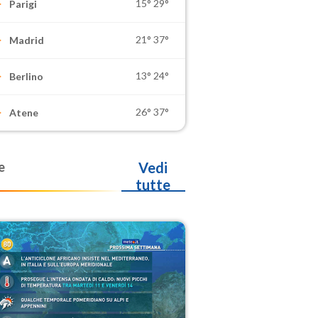
15°
29°
Parigi
21°
37°
Madrid
13°
24°
Berlino
26°
37°
Atene
e
Vedi
tutte