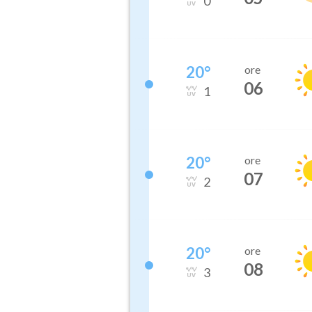
0
20
°
ore
06
1
20
°
ore
07
2
20
°
ore
08
3