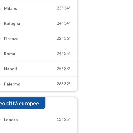
23°
34°
Milano
24°
34°
Bologna
22°
36°
Firenze
24°
35°
Roma
25°
33°
Napoli
26°
32°
Palermo
o città europee
13°
25°
Londra