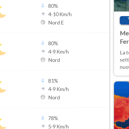
80
%
4
-
10
Km/h
Nord E
Met
Fer
80
%
int
4
-
9
Km/h
La 
sett
Nord
nuov
11 e
81
%
anc
4
-
9
Km/h
Nord
78
%
5
-
9
Km/h