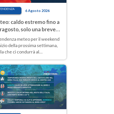
TENDENZA
6 Agosto 2026
eo: caldo estremo fino a
ragosto, solo una breve
sa. Ecco dove
tendenza meteo per il weekend
inizio della prossima settimana,
la che ci condurrà al
ragosto, vede ancora
perature molto elevate