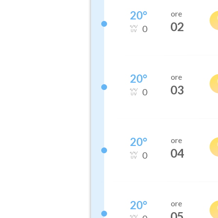
20
°
ore
02
0
20
°
ore
03
0
20
°
ore
04
0
20
°
ore
05