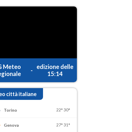
G Meteo
edizione delle
-
gionale
15:14
o città italiane
22°
30°
Torino
27°
31°
Genova