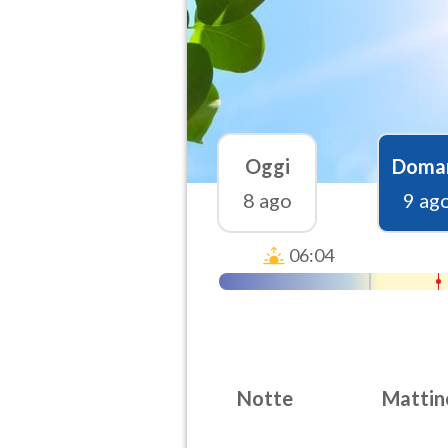
Oggi
Doma
8 ago
9 ag
06:04
Notte
Mattin