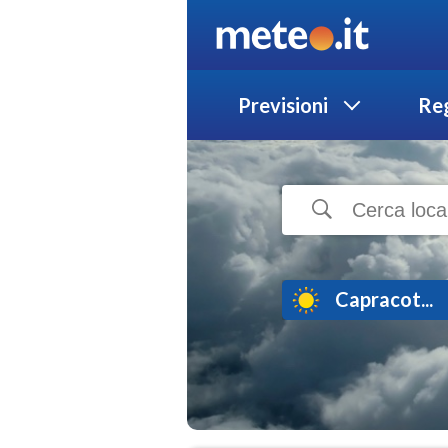
Previsioni
Reg
Capracot...