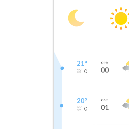
21
°
ore
00
0
20
°
ore
01
0