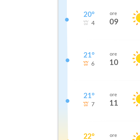
20
°
ore
09
4
21
°
ore
10
6
21
°
ore
11
7
22
°
ore