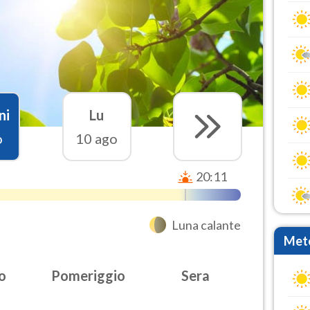
ni
Lu
o
10 ago
20:11
Luna calante
Mete
o
Pomeriggio
Sera