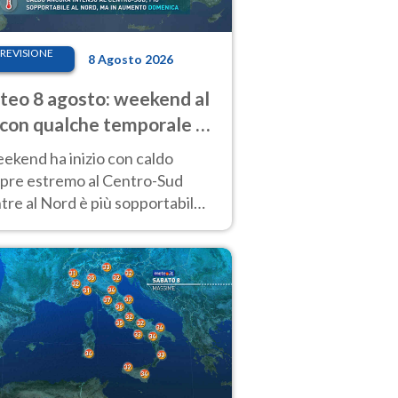
REVISIONE
8 Agosto 2026
eo 8 agosto: weekend al
 con qualche temporale e
do estremo al Centro-Sud
eekend ha inizio con caldo
pre estremo al Centro-Sud
re al Nord è più sopportabile
 a domenica 9. Temporali di
re sui rilievi.