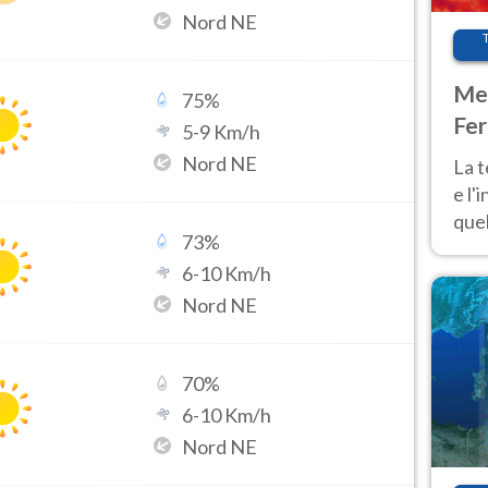
Nord NE
Met
75
%
Fer
5
-
9
Km/h
pau
Nord NE
La 
e l'
quel
73
%
Fer
6
-
10
Km/h
tem
Nord NE
70
%
6
-
10
Km/h
Nord NE