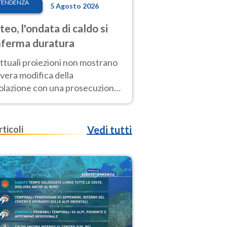
TENDENZA
5 Agosto 2026
eo, l'ondata di caldo si
ferma duratura
ttuali proiezioni non mostrano
vera modifica della
colazione con una prosecuzione
caldo fuori scala per molti
ni, compresa la settimana di
ragosto
rticoli
Vedi tutti