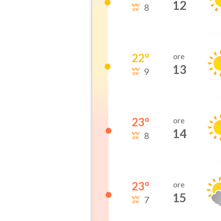
12
8
22
°
ore
13
9
23
°
ore
14
8
23
°
ore
15
7