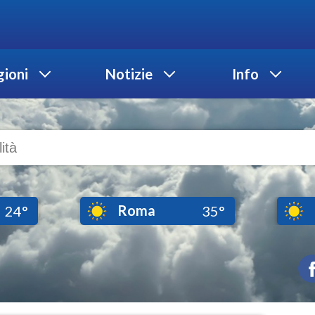
ioni
Notizie
Info
Roma
24°
35°