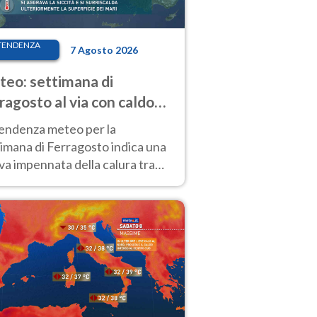
TENDENZA
7 Agosto 2026
eo: settimana di
ragosto al via con caldo
enso e qualche temporale
tendenza meteo per la
imana di Ferragosto indica una
a impennata della calura tra
 14 agosto, con nuovi rialzi
he al Nord.