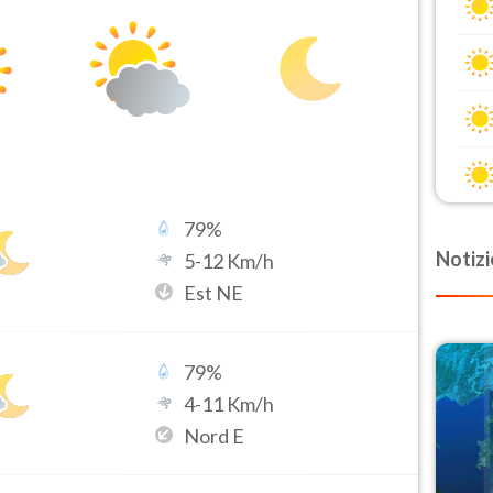
79
%
Notizi
5
-
12
Km/h
Est NE
79
%
4
-
11
Km/h
Nord E