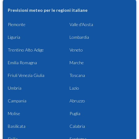
Previsioni meteo per le regioni italiane
Piemonte
Valle d'Aosta
Liguria
Lombardia
Trentino Alto Adige
Veneto
Emilia Romagna
Marche
Friuli Venezia Giulia
Toscana
Umbria
Lazio
Campania
Abruzzo
Molise
Puglia
Basilicata
Calabria
Sicilia
Sardegna