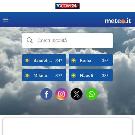
Bagnoli ...
Roma
34°
35°
Milano
Napoli
37°
33°