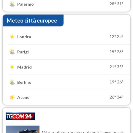
28°
31°
Palermo
Meteo città europee
12°
22°
Londra
15°
23°
Parigi
21°
35°
Madrid
19°
26°
Berlino
26°
34°
Atene
Milano, allarme bomba nei centri commerciali: