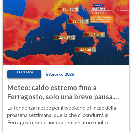
TENDENZA
6 Agosto 2026
Meteo: caldo estremo fino a
Ferragosto, solo una breve pausa.
Ecco dove
La tendenza meteo per il weekend e l'inizio della
prossima settimana, quella che ci condurrà al
Ferragosto, vede ancora temperature molto
elevate