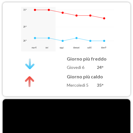
35°
29°
24°
mar 4
ieri
oggi
domani
sab 8
dom 9
Giorno più freddo
Giovedì 6
24°
Giorno più caldo
Mercoledì 5
35°