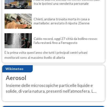
tra le ipotesi una vendetta personale
Chieti, anziana trovata morta in casa a
martellate: arrestato il nipote 25enne
Caldo record, oggi 27 città da bollino rosso:
l'afa resterà fino a Ferragosto
È la prima volta quest'anno che tutti i principali centri urbani
monitorati sono al massimo livello di allerta
Wikimeteo
Aerosol
Insieme delle microscopiche particelle liquide e
solide, di varia natura, presenti nell'atmosfera. L...