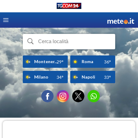
Montener...
Roma
29°
36°
Milano
Napoli
34°
33°