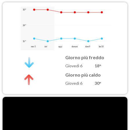
30°
24°
18°
mer 5
ieri
oggi
domani
dom 9
lun 10
Giorno più freddo
Giovedì 6
18°
Giorno più caldo
Giovedì 6
30°