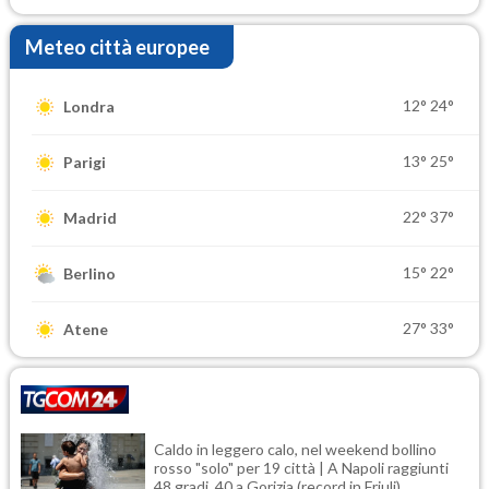
Meteo città europee
12°
24°
Londra
13°
25°
Parigi
22°
37°
Madrid
15°
22°
Berlino
27°
33°
Atene
Caldo in leggero calo, nel weekend bollino
rosso "solo" per 19 città | A Napoli raggiunti
48 gradi, 40 a Gorizia (record in Friuli)