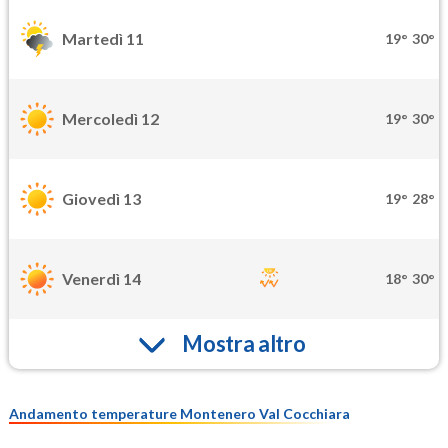
Martedì 11
19°
30°
Mercoledì 12
19°
30°
Giovedì 13
19°
28°
Venerdì 14
18°
30°
Mostra altro
Andamento temperature Montenero Val Cocchiara