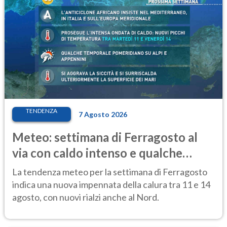
TENDENZA
7 Agosto 2026
Meteo: settimana di Ferragosto al
via con caldo intenso e qualche
temporale
La tendenza meteo per la settimana di Ferragosto
indica una nuova impennata della calura tra 11 e 14
agosto, con nuovi rialzi anche al Nord.