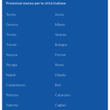
Previsioni meteo per le città italiane
Torino
Aosta
Genova
Milano
Trento
Venezia
Trieste
Bologna
Ancona
Firenze
Perugia
Roma
Napoli
L'Aquila
Campobasso
Bari
Potenza
Catanzaro
Palermo
Cagliari