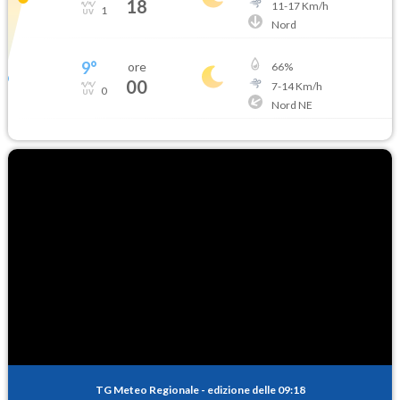
18
11
-
17
Km/h
1
Nord
9
°
ore
66
%
00
7
-
14
Km/h
0
Nord NE
TG Meteo Regionale
-
edizione delle 09:18