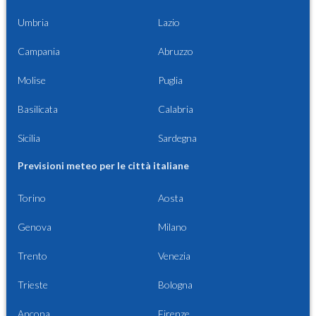
Umbria
Lazio
Campania
Abruzzo
Molise
Puglia
Basilicata
Calabria
Sicilia
Sardegna
Previsioni meteo per le città italiane
Torino
Aosta
Genova
Milano
Trento
Venezia
Trieste
Bologna
Ancona
Firenze