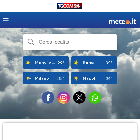
Mohyliv ...
Roma
29°
35°
Milano
Napoli
35°
34°