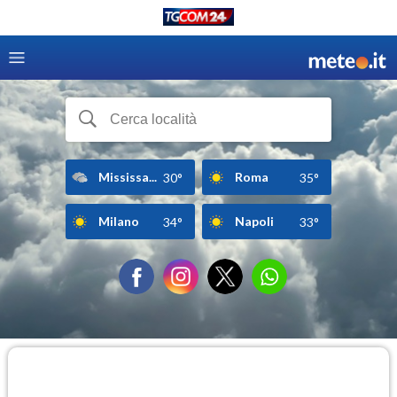
Mississa...
Roma
30°
35°
Milano
Napoli
34°
33°