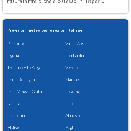
misura in mm, o, che è lo stesso, in litri per ...
Previsioni meteo per le regioni italiane
Piemonte
Valle d'Aosta
Liguria
Lombardia
Trentino Alto Adige
Veneto
Emilia Romagna
Marche
Friuli Venezia Giulia
Toscana
Umbria
Lazio
Campania
Abruzzo
Molise
Puglia