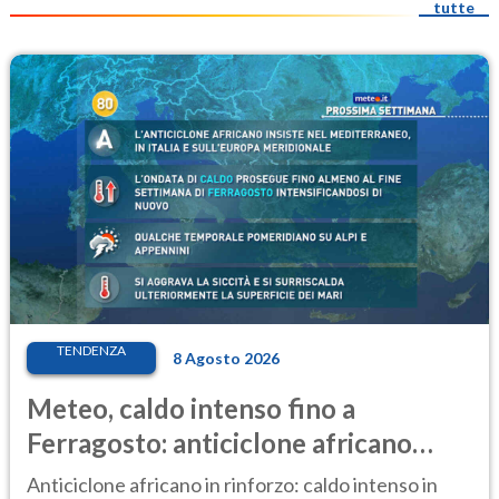
tutte
TENDENZA
8 Agosto 2026
Meteo, caldo intenso fino a
Ferragosto: anticiclone africano
ancora protagonista
Anticiclone africano in rinforzo: caldo intenso in