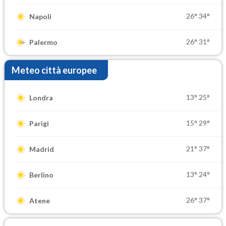
26°
34°
Napoli
26°
31°
Palermo
Meteo città europee
13°
25°
Londra
15°
29°
Parigi
21°
37°
Madrid
13°
24°
Berlino
26°
37°
Atene