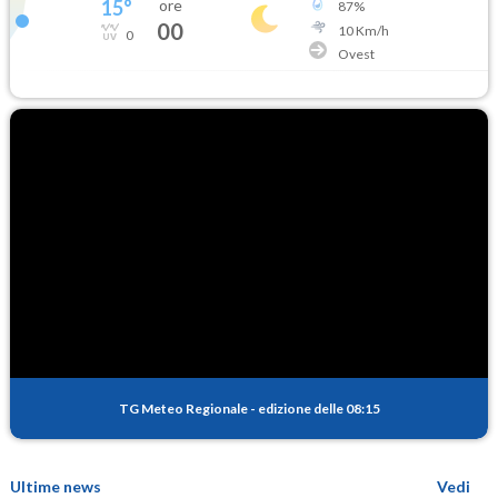
15
°
ore
87
%
00
10
Km/h
0
Ovest
TG Meteo Regionale
-
edizione delle 08:15
Ultime news
Vedi