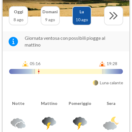
Oggi
Domani
Lu
8 ago
9 ago
10 ago
Giornata ventosa con possibili piogge al
mattino
05:16
19:28
Luna calante
Notte
Mattino
Pomeriggio
Sera