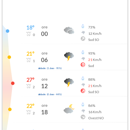
18
°
ore
73
%
00
12
Km/h
0
Sud SO
21
°
ore
93
%
06
21
Km/h
1
Sud
debole
(
1.6mm
-
90
%)
27
°
ore
88
%
12
21
Km/h
2
Sud SO
debole
(
0.6mm
-
44
%)
22
°
ore
86
%
18
16
Km/h
2
Ovest NO