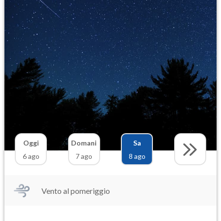
Oggi
Domani
Sa
6 ago
7 ago
8 ago
Vento al pomeriggio