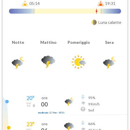
05:14
19:31
Luna calante
Notte
Mattino
Pomeriggio
Sera
20
°
ore
95
%
00
9
Km/h
0
Sud
moderata
(
2.9mm
-
48
%)
23
°
ore
86
%