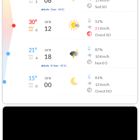
06
15
Km/h
3
Sud SO
debole
(
1mm
-
46
%)
30
°
ore
52
%
12
21
Km/h
6
Ovest SO
21
°
ore
87
%
18
10
Km/h
4
Nord O
debole
(
0.8mm
-
45
%)
15
°
ore
81
%
00
13
Km/h
0
Ovest NO