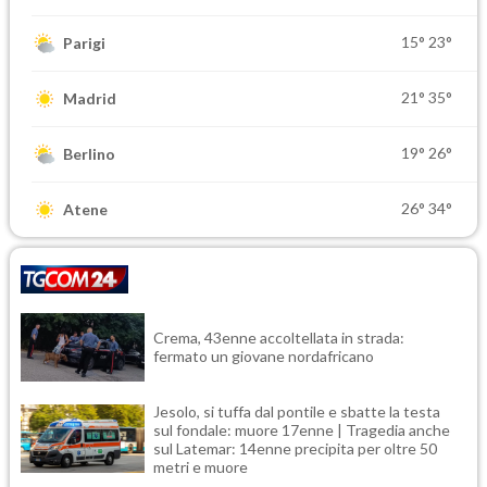
15°
23°
Parigi
21°
35°
Madrid
19°
26°
Berlino
26°
34°
Atene
Crema, 43enne accoltellata in strada:
fermato un giovane nordafricano
Jesolo, si tuffa dal pontile e sbatte la testa
sul fondale: muore 17enne | Tragedia anche
sul Latemar: 14enne precipita per oltre 50
metri e muore