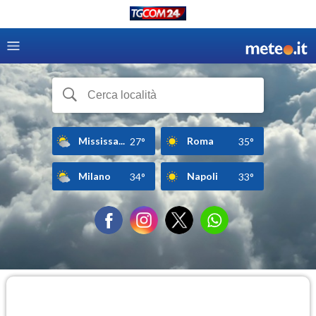
Mississa...
Roma
27°
35°
Milano
Napoli
34°
33°