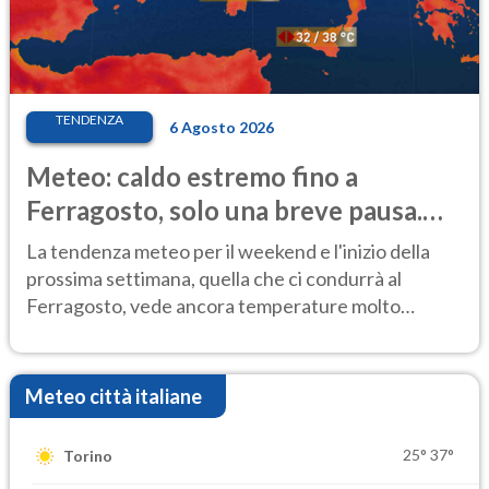
TENDENZA
6 Agosto 2026
Meteo: caldo estremo fino a
Ferragosto, solo una breve pausa.
Ecco dove
La tendenza meteo per il weekend e l'inizio della
prossima settimana, quella che ci condurrà al
Ferragosto, vede ancora temperature molto
elevate
Meteo città italiane
25°
37°
Torino