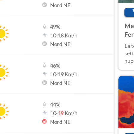
Nord NE
Met
49
%
Fer
10
-
18
Km/h
int
Nord NE
La 
sett
nuov
46
%
11 e
10
-
19
Km/h
anc
Nord NE
44
%
10
-
19
Km/h
Nord NE