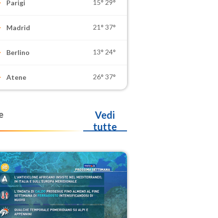
15°
29°
Parigi
21°
37°
Madrid
13°
24°
Berlino
26°
37°
Atene
e
Vedi
tutte