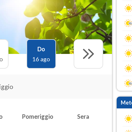
Do
o
16 ago
iggio
Mete
o
Pomeriggio
Sera