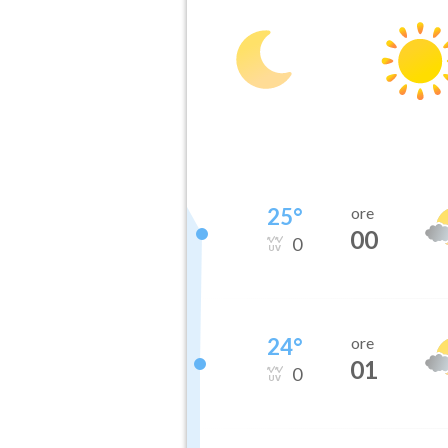
25
°
ore
00
0
24
°
ore
01
0