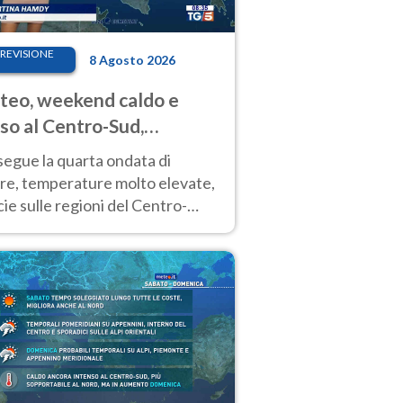
REVISIONE
8 Agosto 2026
eo, weekend caldo e
so al Centro-Sud,
porali sui rilievi
segue la quarta ondata di
ore, temperature molto elevate,
ie sulle regioni del Centro-
 Nuovi temporali di calore sulle
e montuose