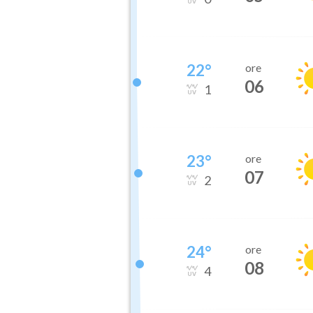
22
°
ore
06
1
23
°
ore
07
2
24
°
ore
08
4