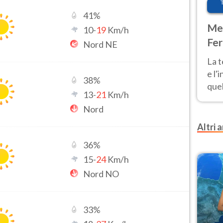
41
%
Met
10
-
19
Km/h
Fer
Nord NE
pau
La 
e l'
38
%
quel
13
-
21
Km/h
Fer
Nord
tem
Altri a
36
%
15
-
24
Km/h
Nord NO
33
%