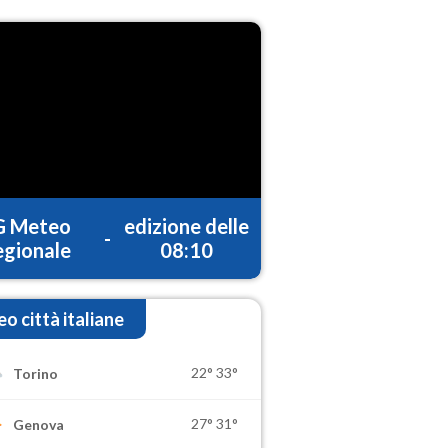
G Meteo
edizione delle
-
gionale
08:10
o città italiane
22°
33°
Torino
27°
31°
Genova