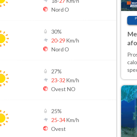
18
-
27
Km/h
Nord O
P
30
%
Met
20
-
29
Km/h
afo
Nord O
tem
Pro
cal
spec
27
%
Sud.
23
-
32
Km/h
are
Ovest NO
25
%
25
-
34
Km/h
Ovest