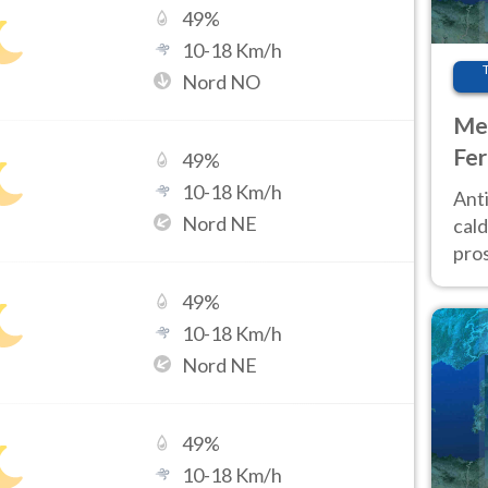
49
%
10
-
18
Km/h
Nord NO
Met
Fer
49
%
afr
10
-
18
Km/h
Anti
pro
Nord NE
cald
pros
ver
49
%
d’It
10
-
18
Km/h
Nord NE
49
%
10
-
18
Km/h