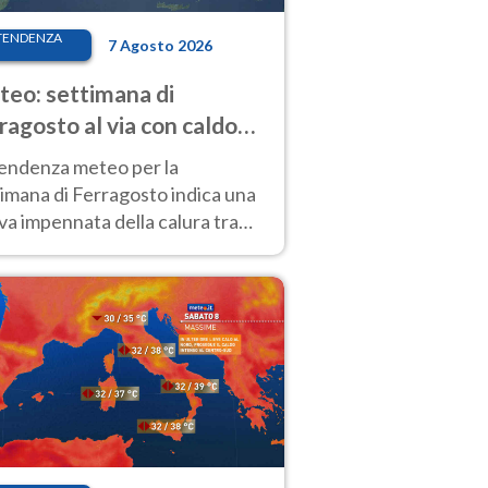
TENDENZA
7 Agosto 2026
eo: settimana di
ragosto al via con caldo
enso e qualche temporale
tendenza meteo per la
imana di Ferragosto indica una
a impennata della calura tra
 14 agosto, con nuovi rialzi
he al Nord.