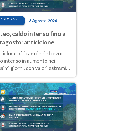
TENDENZA
8 Agosto 2026
eo, caldo intenso fino a
ragosto: anticiclone
icano ancora
ciclone africano in rinforzo:
tagonista
o intenso in aumento nei
simi giorni, con valori estremi
so Ferragosto su gran parte
alia.