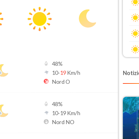
48
%
10
-
19
Km/h
Notizi
Nord O
48
%
10
-
19
Km/h
Nord NO