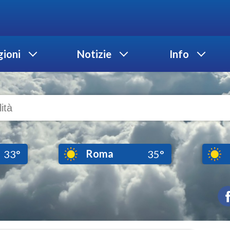
ioni
Notizie
Info
Roma
33°
35°