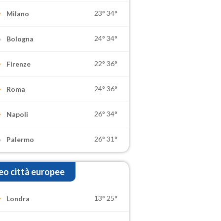
23°
34°
Milano
24°
34°
Bologna
22°
36°
Firenze
24°
36°
Roma
26°
34°
Napoli
26°
31°
Palermo
o città europee
13°
25°
Londra