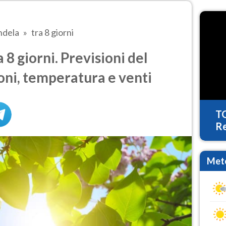
dela
tra 8 giorni
8 giorni. Previsioni del
oni, temperatura e venti
T
Re
Mete