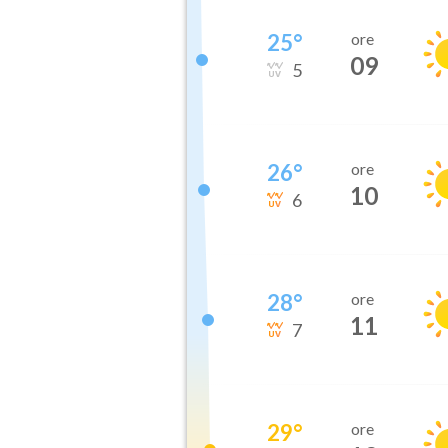
25
°
ore
09
5
26
°
ore
10
6
28
°
ore
11
7
29
°
ore