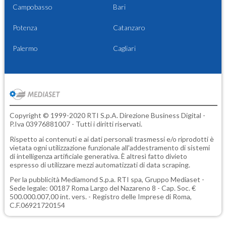
Campobasso
Bari
Potenza
Catanzaro
Palermo
Cagliari
Copyright © 1999-2020 RTI S.p.A. Direzione Business Digital -
P.Iva 03976881007 - Tutti i diritti riservati.
Rispetto ai contenuti e ai dati personali trasmessi e/o riprodotti è
vietata ogni utilizzazione funzionale all'addestramento di sistemi
di intelligenza artificiale generativa. È altresì fatto divieto
espresso di utilizzare mezzi automatizzati di data scraping.
Per la pubblicità
Mediamond S.p.a.
RTI spa, Gruppo Mediaset -
Sede legale: 00187 Roma Largo del Nazareno 8 - Cap. Soc. €
500.000.007,00 int. vers. - Registro delle Imprese di Roma,
C.F.06921720154