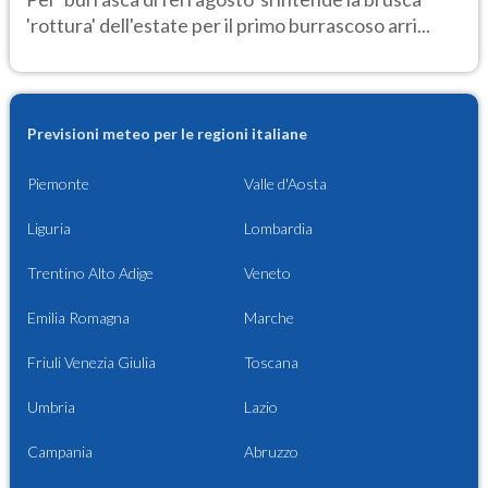
'rottura' dell'estate per il primo burrascoso arri...
Previsioni meteo per le regioni italiane
Piemonte
Valle d'Aosta
Liguria
Lombardia
Trentino Alto Adige
Veneto
Emilia Romagna
Marche
Friuli Venezia Giulia
Toscana
Umbria
Lazio
Campania
Abruzzo