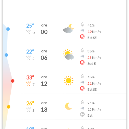
25
°
ore
41
%
00
19
Km/h
0
Est SE
22
°
ore
38
%
06
23
Km/h
2
Sud E
33
°
ore
18
%
12
21
Km/h
7
Est SE
26
°
ore
25
%
18
15
Km/h
3
Est
ore
40
%