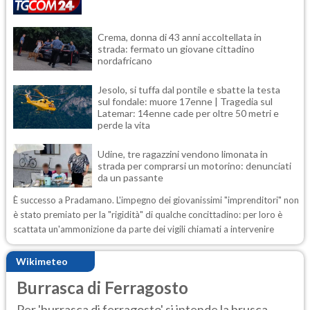
Crema, donna di 43 anni accoltellata in
strada: fermato un giovane cittadino
nordafricano
Jesolo, si tuffa dal pontile e sbatte la testa
sul fondale: muore 17enne | Tragedia sul
Latemar: 14enne cade per oltre 50 metri e
perde la vita
Udine, tre ragazzini vendono limonata in
strada per comprarsi un motorino: denunciati
da un passante
È successo a Pradamano. L'impegno dei giovanissimi "imprenditori" non
è stato premiato per la "rigidità" di qualche concittadino: per loro è
scattata un'ammonizione da parte dei vigili chiamati a intervenire
Wikimeteo
Burrasca di Ferragosto
Per 'burrasca di ferragosto' si intende la brusca