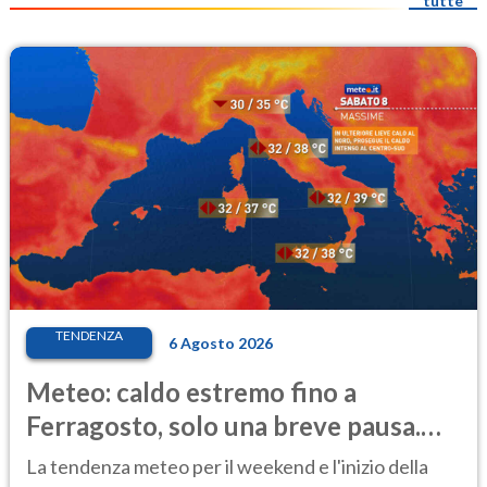
tutte
TENDENZA
6 Agosto 2026
Meteo: caldo estremo fino a
Ferragosto, solo una breve pausa.
Ecco dove
La tendenza meteo per il weekend e l'inizio della