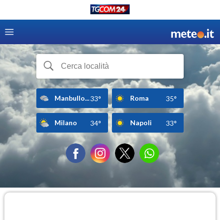
Manbullo...
Roma
33°
35°
Milano
Napoli
34°
33°