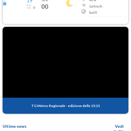
19
°
00
16
Km/h
0
Sud E
TG Meteo Regionale
-
edizione delle 15:21
Ultime news
Vedi