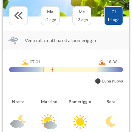
Ma
Me
Gi
12 ago
13 ago
14 ago
Vento alla mattina ed al pomeriggio
07:01
18:36
Luna nuova
Notte
Mattino
Pomeriggio
Sera