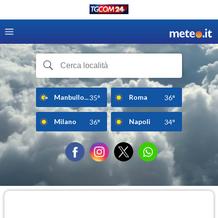
Manbullo...
Roma
35°
36°
Milano
Napoli
36°
34°