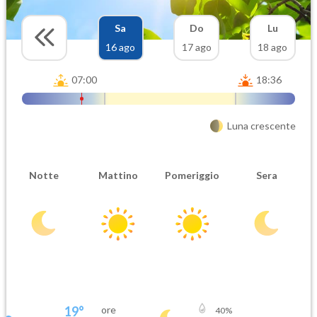
Sa
Do
Lu
16 ago
17 ago
18 ago
07:00
18:36
Luna crescente
Notte
Mattino
Pomeriggio
Sera
19
°
ore
40
%