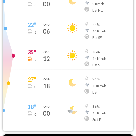
00
9
Km/h
0
Est NE
22
°
ore
44
%
06
14
Km/h
1
Est SE
35
°
ore
18
%
12
14
Km/h
7
Est SE
27
°
ore
24
%
18
10
Km/h
3
Est
18
°
ore
36
%
00
15
Km/h
0
Sud E