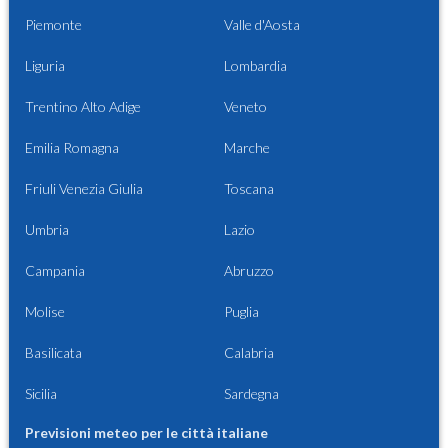
Piemonte
Valle d'Aosta
Liguria
Lombardia
Trentino Alto Adige
Veneto
Emilia Romagna
Marche
Friuli Venezia Giulia
Toscana
Umbria
Lazio
Campania
Abruzzo
Molise
Puglia
Basilicata
Calabria
Sicilia
Sardegna
Previsioni meteo per le città italiane