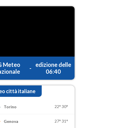
G Meteo
edizione delle
-
zionale
06:40
o città italiane
22°
30°
Torino
27°
31°
Genova