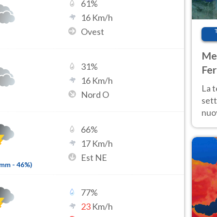
61
%
16
Km/h
Ovest
Met
31
%
Fer
16
Km/h
int
La 
Nord O
sett
nuov
11 e
66
%
anc
17
Km/h
Est NE
4mm
-
46
%)
77
%
23
Km/h