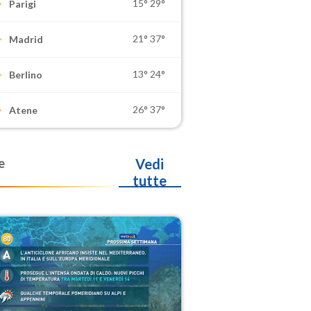
15°
29°
Parigi
21°
37°
Madrid
13°
24°
Berlino
26°
37°
Atene
e
Vedi
tutte