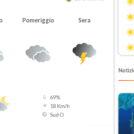
o
Pomeriggio
Sera
Notizi
69
%
18
Km/h
Sud O