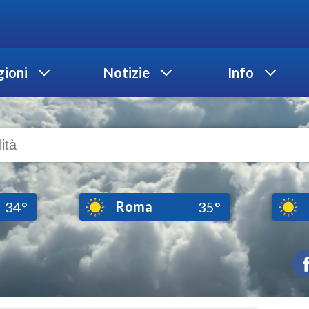
ioni
Notizie
Info
Roma
34°
35°