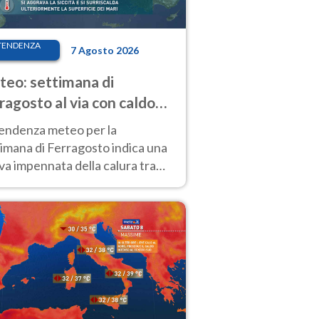
TENDENZA
7 Agosto 2026
eo: settimana di
ragosto al via con caldo
enso e qualche temporale
tendenza meteo per la
imana di Ferragosto indica una
a impennata della calura tra
 14 agosto, con nuovi rialzi
he al Nord.