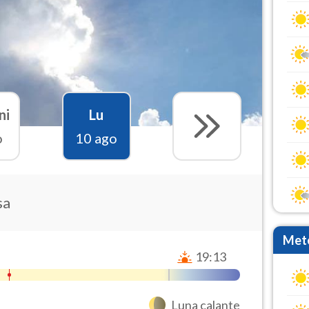
ni
Lu
o
10 ago
sa
Mete
19:13
Luna calante