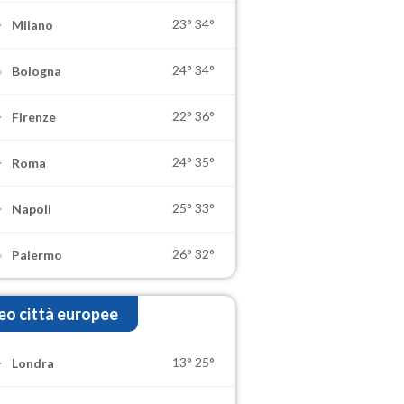
23°
34°
Milano
24°
34°
Bologna
22°
36°
Firenze
24°
35°
Roma
25°
33°
Napoli
26°
32°
Palermo
o città europee
13°
25°
Londra