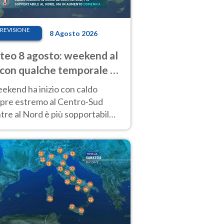
REVISIONE
8 Agosto 2026
eo 8 agosto: weekend al
 con qualche temporale e
do estremo al Centro-Sud
eekend ha inizio con caldo
pre estremo al Centro-Sud
re al Nord è più sopportabile
 a domenica 9. Temporali di
re sui rilievi.