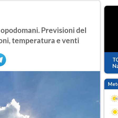
podomani. Previsioni del
oni, temperatura e venti
T
Na
Mete