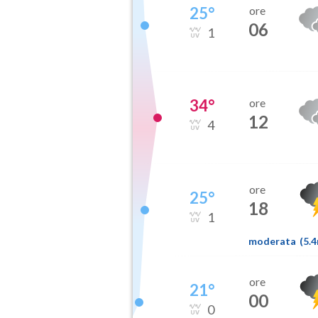
25
°
ore
06
1
34
°
ore
12
4
ore
25
°
18
1
moderata
(
5.
ore
21
°
00
0