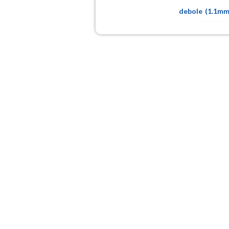
debole
(
1.1m