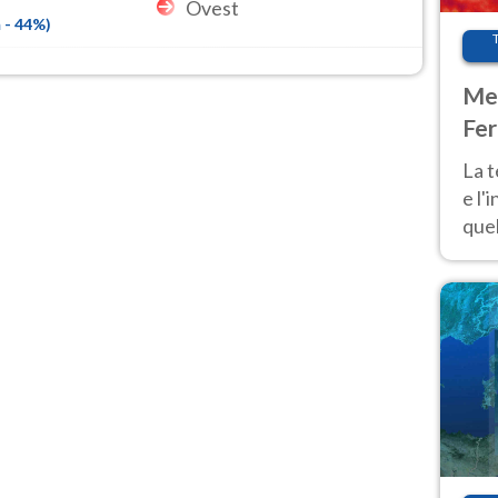
Ovest
m
-
44
%)
Met
Fer
pau
La 
e l'
quel
Fer
tem