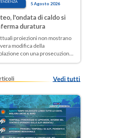
TENDENZA
5 Agosto 2026
eo, l'ondata di caldo si
ferma duratura
ttuali proiezioni non mostrano
vera modifica della
colazione con una prosecuzione
caldo fuori scala per molti
ni, compresa la settimana di
ragosto
rticoli
Vedi tutti