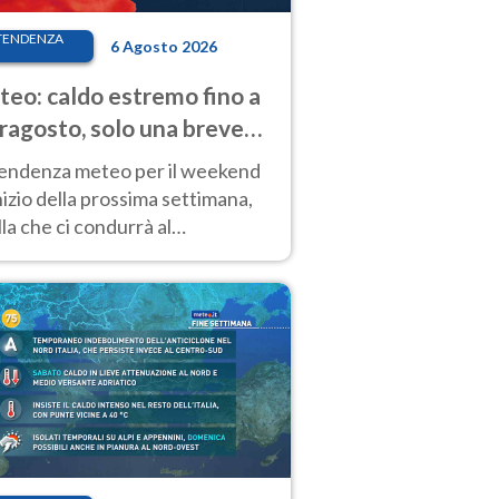
TENDENZA
6 Agosto 2026
eo: caldo estremo fino a
ragosto, solo una breve
sa. Ecco dove
tendenza meteo per il weekend
inizio della prossima settimana,
la che ci condurrà al
ragosto, vede ancora
perature molto elevate