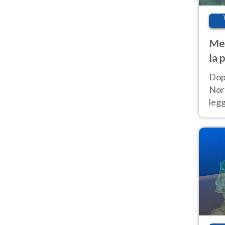
Met
la 
Dop
Nord
leg
nuov
afr