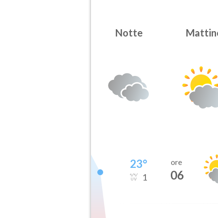
Notte
Mattin
23
°
ore
06
1