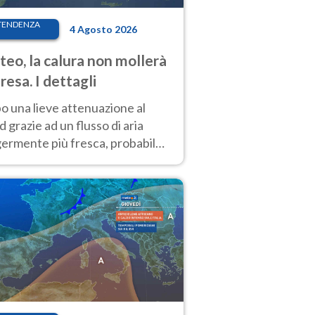
TENDENZA
4 Agosto 2026
eo, la calura non mollerà
presa. I dettagli
o una lieve attenuazione al
 grazie ad un flusso di aria
germente più fresca, probabile
o rinforzo dell’anticiclone
icano entro Ferragosto