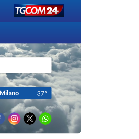
Milano
37°