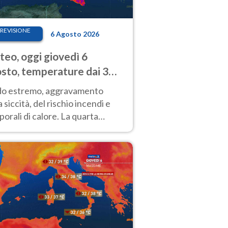
REVISIONE
6 Agosto 2026
eo, oggi giovedì 6
sto, temperature dai 33
40 gradi
do estremo, aggravamento
a siccità, del rischio incendi e
orali di calore. La quarta
nsa ondata di calore non dà
gua e durerà fino Ferragosto