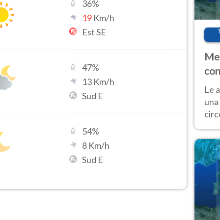
36
%
19
Km/h
Est SE
Met
47
%
con
13
Km/h
Le a
Sud E
una 
cir
del 
54
%
gior
8
Km/h
Fer
Sud E