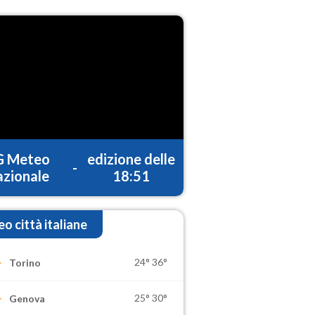
G Meteo
edizione delle
-
zionale
18:51
o città italiane
24°
36°
Torino
25°
30°
Genova