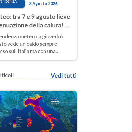
TENDENZA
3 Agosto 2026
eo: tra 7 e 9 agosto lieve
enuazione della calura! Al
d rischio temporali
tendenza meteo da giovedì 6
sto vede un caldo sempre
nso sull'Italia ma con una
iale e lieve attenuazione tra il 7
 9 agosto.
rticoli
Vedi tutti