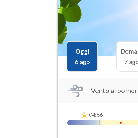
Oggi
Doma
6 ago
7 ag
Vento al pomer
04:56