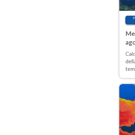
P
Met
ago
ai 
Cal
dell
temp
inte
tre