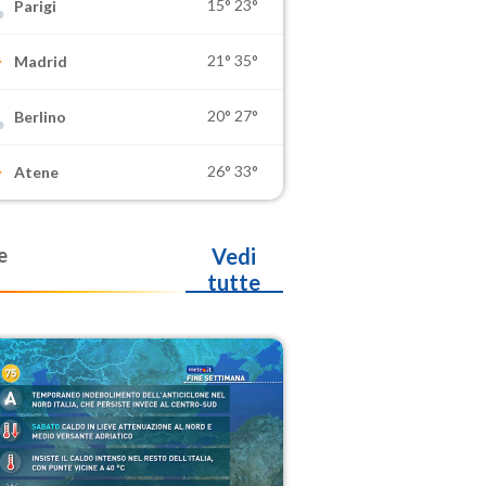
15°
23°
Parigi
21°
35°
Madrid
20°
27°
Berlino
26°
33°
Atene
e
Vedi
tutte