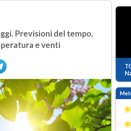
gi. Previsioni del tempo,
mperatura e venti
T
Na
Mete