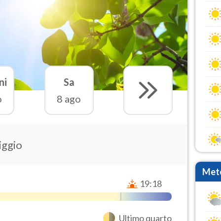
ni
Sa
o
8 ago
iggio
Mete
19:18
Ultimo quarto