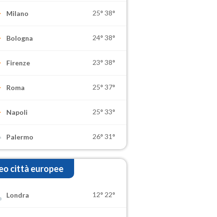
25°
38°
Milano
24°
38°
Bologna
23°
38°
Firenze
25°
37°
Roma
25°
33°
Napoli
26°
31°
Palermo
o città europee
12°
22°
Londra