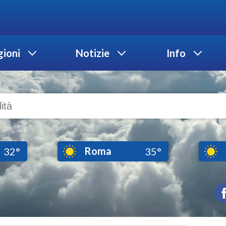
ioni
Notizie
Info
Roma
32°
35°