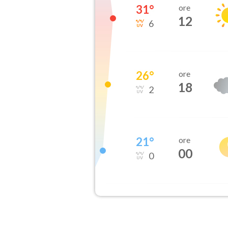
31
°
ore
12
6
26
°
ore
18
2
21
°
ore
00
0