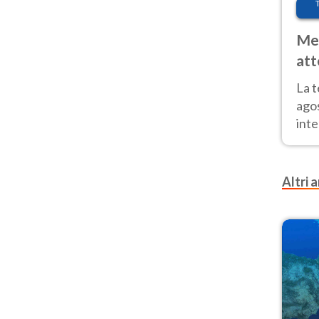
Met
att
Nor
La 
ago
inte
parz
e il
Altri a