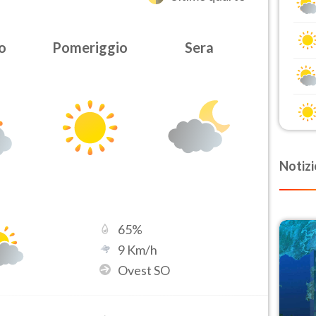
o
Pomeriggio
Sera
Notizi
65
%
9
Km/h
Ovest SO