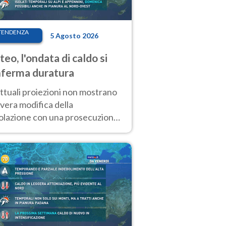
TENDENZA
5 Agosto 2026
eo, l'ondata di caldo si
ferma duratura
ttuali proiezioni non mostrano
vera modifica della
colazione con una prosecuzione
caldo fuori scala per molti
ni, compresa la settimana di
ragosto