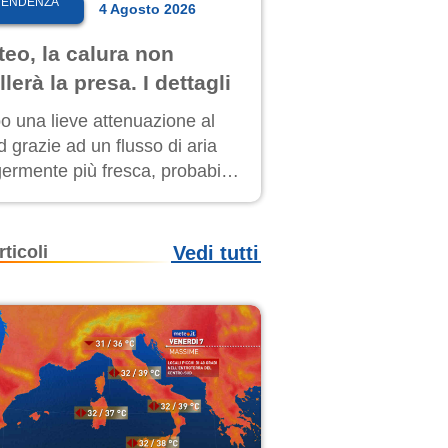
TENDENZA
4 Agosto 2026
eo, la calura non
lerà la presa. I dettagli
o una lieve attenuazione al
 grazie ad un flusso di aria
germente più fresca, probabile
o rinforzo dell’anticiclone
icano entro Ferragosto
rticoli
Vedi tutti