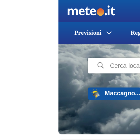
Previsioni
Reg
Maccagno..