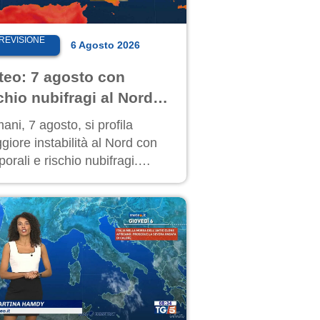
REVISIONE
6 Agosto 2026
teo: 7 agosto con
chio nubifragi al Nord!
 Centro-Sud caldo
ni, 7 agosto, si profila
tremo
iore instabilità al Nord con
orali e rischio nubifragi.
do sempre estremo al Centro-
 Le previsioni.