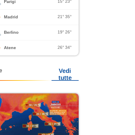
15°
23°
Parigi
21°
35°
Madrid
19°
26°
Berlino
26°
34°
Atene
e
Vedi
tutte