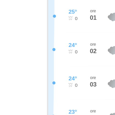
25
°
ore
01
0
24
°
ore
02
0
24
°
ore
03
0
23
°
ore