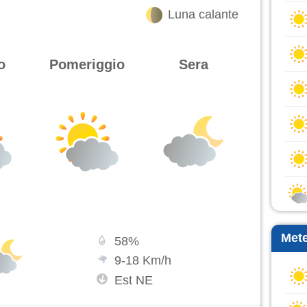
Luna calante
o
Pomeriggio
Sera
Mete
58
%
9
-
18
Km/h
Est NE