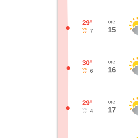
29
°
ore
15
7
30
°
ore
16
6
29
°
ore
17
4