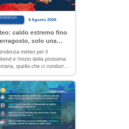
TENDENZA
6 Agosto 2026
teo: caldo estremo fino
erragosto, solo una
eve pausa. Ecco dove
tendenza meteo per il
end e l'inizio della prossima
timana, quella che ci condurrà
Ferragosto, vede ancora
perature molto elevate