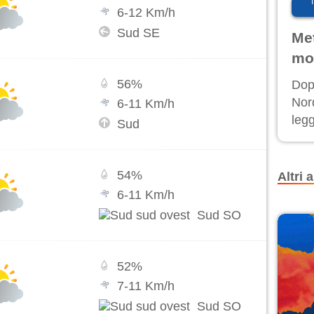
6
-
12
Km/h
Sud SE
Met
mol
56
%
Dop
Nord
6
-
11
Km/h
leg
Sud
nuov
afr
54
%
Altri a
6
-
11
Km/h
Sud SO
52
%
7
-
11
Km/h
Sud SO