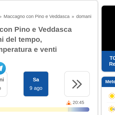
Maccagno con Pino e Veddasca
domani
con Pino e Veddasca
i del tempo,
mperatura e venti
T
Re
ni
Sa
Mete
o
9 ago
20:45