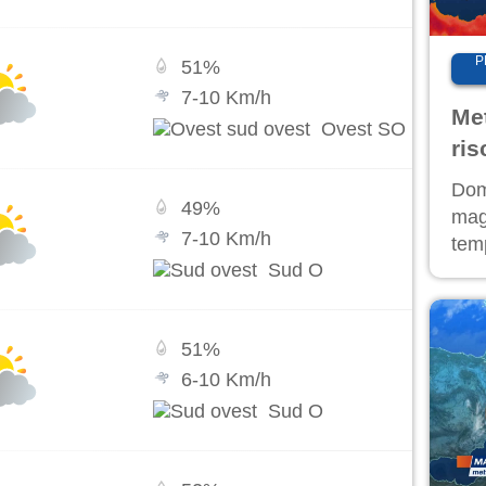
P
51
%
7
-
10
Km/h
Me
Ovest SO
ris
Al
Doma
49
%
es
magg
7
-
10
Km/h
temp
Sud O
Cal
Sud.
51
%
6
-
10
Km/h
Sud O