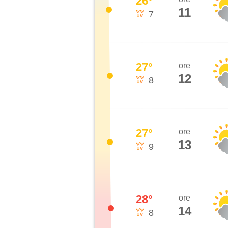
26
°
11
7
27
°
ore
12
8
27
°
ore
13
9
28
°
ore
14
8