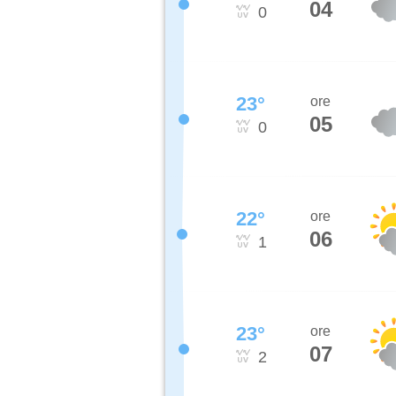
04
0
23
°
ore
05
0
22
°
ore
06
1
23
°
ore
07
2