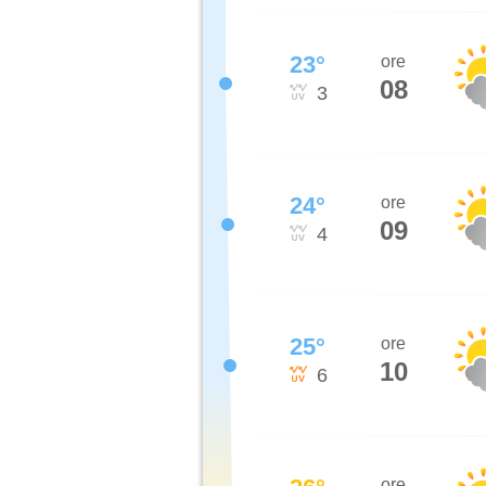
23
°
ore
08
3
24
°
ore
09
4
25
°
ore
10
6
ore