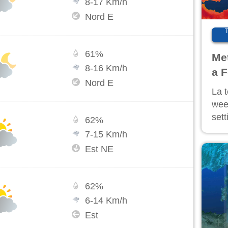
8
-
17
Km/h
Nord E
61
%
Me
8
-
16
Km/h
a F
Nord E
br
La 
week
set
62
%
al 
7
-
15
Km/h
tem
Est NE
62
%
6
-
14
Km/h
Est