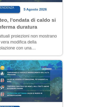
TENDENZA
5 Agosto 2026
eo, l'ondata di caldo si
nferma duratura
attuali proiezioni non mostrano
 vera modifica della
colazione con una
secuzione del caldo fuori scala
molti giorni, compresa la
timana di Ferragosto