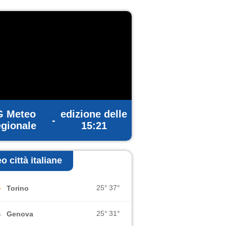
G Meteo
edizione delle
-
gionale
15:21
o città italiane
25°
37°
Torino
25°
31°
Genova