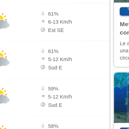
61
%
6
-
13
Km/h
Met
Est SE
co
Le 
una
61
%
cir
5
-
12
Km/h
pro
Sud E
per 
set
59
%
5
-
12
Km/h
Sud E
58
%