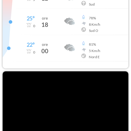
Sud
25
°
ore
78
%
18
8
Km/h
0
Sud O
22
°
ore
81
%
00
5
Km/h
0
Nord E