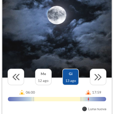
Me
Gi
12 ago
13 ago
06:00
17:59
Luna nuova