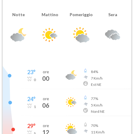
Notte
Mattino
Pomeriggio
Sera
23
°
ore
84
%
00
7
Km/h
0
Est NE
24
°
ore
77
%
06
5
Km/h
1
Nord NE
29
°
ore
70
%
12
11
Km/h
5