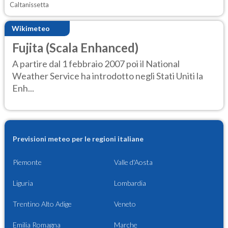
Caltanissetta
Wikimeteo
Fujita (Scala Enhanced)
A partire dal 1 febbraio 2007 poi il National
Weather Service ha introdotto negli Stati Uniti la
Enh...
Previsioni meteo per le regioni italiane
Piemonte
Valle d'Aosta
Liguria
Lombardia
Trentino Alto Adige
Veneto
Emilia Romagna
Marche