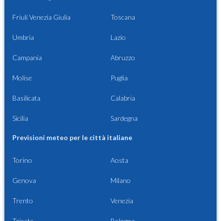
Friuli Venezia Giulia
Toscana
Umbria
Lazio
Campania
Abruzzo
Molise
Puglia
Basilicata
Calabria
Sicilia
Sardegna
Previsioni meteo per le città italiane
Torino
Aosta
Genova
Milano
Trento
Venezia
Trieste
Bologna