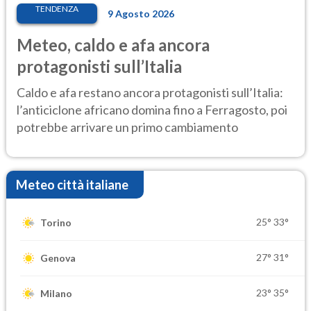
TENDENZA
9 Agosto 2026
Meteo, caldo e afa ancora
protagonisti sull’Italia
Caldo e afa restano ancora protagonisti sull’Italia:
l’anticiclone africano domina fino a Ferragosto, poi
potrebbe arrivare un primo cambiamento
Meteo città italiane
25°
33°
Torino
27°
31°
Genova
23°
35°
Milano