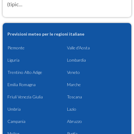
(tipic...
Previsioni meteo per le regioni italiane
Piemonte
Valle d'Aosta
Liguria
Lombardia
Trentino Alto Adige
Veneto
Emilia Romagna
Marche
Friuli Venezia Giulia
Toscana
Umbria
Lazio
Campania
Abruzzo
Molise
Puglia