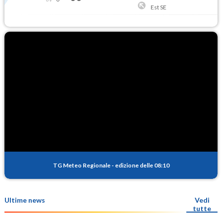
Est SE
TG Meteo Regionale
-
edizione delle 08:10
Ultime news
Vedi
tutte