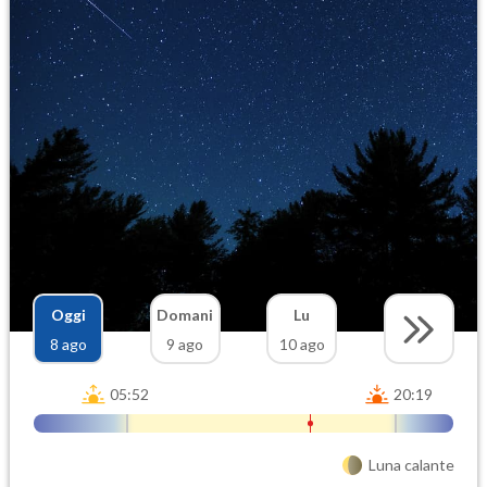
Oggi
Domani
Lu
8 ago
9 ago
10 ago
05:52
20:19
Luna calante