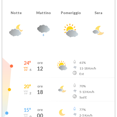
Notte
Mattino
Pomeriggio
Sera
24
°
ore
61
%
12
11
-
18
Km/h
6
Est
20
°
ore
70
%
18
5
-
13
Km/h
2
Sud E
15
°
ore
77
%
00
2
-
5
Km/h
0