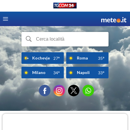
Kochevje
Roma
27°
35°
Milano
Napoli
34°
33°