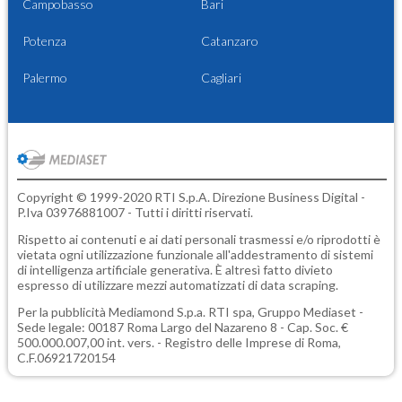
Campobasso
Bari
Potenza
Catanzaro
Palermo
Cagliari
Copyright © 1999-2020 RTI S.p.A. Direzione Business Digital -
P.Iva 03976881007 - Tutti i diritti riservati.
Rispetto ai contenuti e ai dati personali trasmessi e/o riprodotti è
vietata ogni utilizzazione funzionale all'addestramento di sistemi
di intelligenza artificiale generativa. È altresì fatto divieto
espresso di utilizzare mezzi automatizzati di data scraping.
Per la pubblicità
Mediamond S.p.a.
RTI spa, Gruppo Mediaset -
Sede legale: 00187 Roma Largo del Nazareno 8 - Cap. Soc. €
500.000.007,00 int. vers. - Registro delle Imprese di Roma,
C.F.06921720154