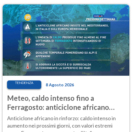
TENDENZA
8 Agosto 2026
Meteo, caldo intenso fino a
Ferragosto: anticiclone africano
ancora protagonista
Anticiclone africano in rinforzo: caldo intenso in
aumento nei prossimi giorni, con valori estremi