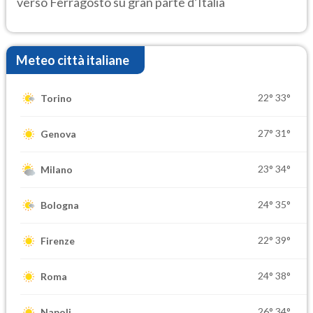
verso Ferragosto su gran parte d’Italia
Meteo città italiane
22°
33°
Torino
27°
31°
Genova
23°
34°
Milano
24°
35°
Bologna
22°
39°
Firenze
24°
38°
Roma
26°
34°
Napoli