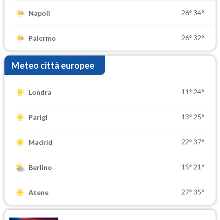
26°
34°
Napoli
26°
32°
Palermo
Meteo città europee
11°
24°
Londra
13°
25°
Parigi
22°
37°
Madrid
15°
21°
Berlino
27°
35°
Atene