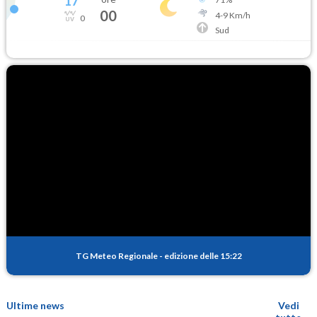
17
°
00
4
-
9
Km/h
0
Sud
TG Meteo Regionale
-
edizione delle 15:22
Ultime news
Vedi