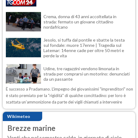
Crema, donna di 43 anni accoltellata in
strada: fermato un giovane cittadino
nordafricano
Jesolo, si tuffa dal pontile e sbatte la testa
sul fondale: muore 17enne | Tragedia sul
Latemar: 14enne cade per oltre 50 metri e
perde la vita
Udine, tre ragazzini vendono limonata in
strada per comprarsi un motorino: denunciati
da un passante
È successo a Pradamano. L'impegno dei giovanissimi "imprenditori" non
è stato premiato per la "rigidità" di qualche concittadino: per loro è
scattata un'ammonizione da parte dei vigili chiamati a intervenire
Wikimeteo
Brezze marine
Venti che nel semestre caldo, in giornate di cielo