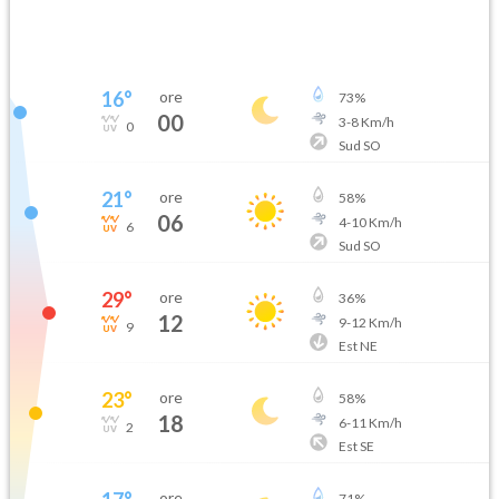
16
°
ore
73
%
00
3
-
8
Km/h
0
Sud SO
21
°
ore
58
%
06
4
-
10
Km/h
6
Sud SO
29
°
ore
36
%
12
9
-
12
Km/h
9
Est NE
23
°
ore
58
%
18
6
-
11
Km/h
2
Est SE
ore
71
%