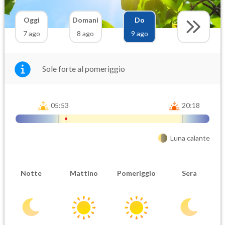
Oggi
Domani
Do
7 ago
8 ago
9 ago
Sole forte al pomeriggio
05:53
20:18
Luna calante
Notte
Mattino
Pomeriggio
Sera