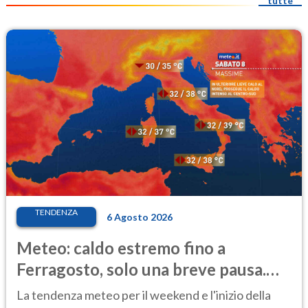
tutte
TENDENZA
6 Agosto 2026
Meteo: caldo estremo fino a
Ferragosto, solo una breve pausa.
Ecco dove
La tendenza meteo per il weekend e l'inizio della