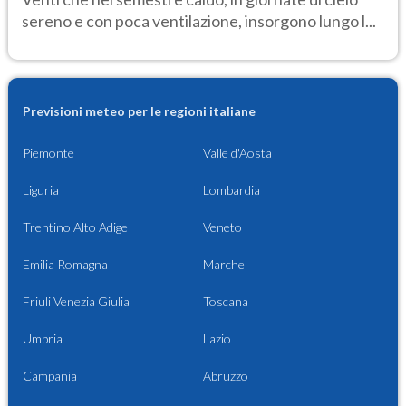
sereno e con poca ventilazione, insorgono lungo l...
Previsioni meteo per le regioni italiane
Piemonte
Valle d'Aosta
Liguria
Lombardia
Trentino Alto Adige
Veneto
Emilia Romagna
Marche
Friuli Venezia Giulia
Toscana
Umbria
Lazio
Campania
Abruzzo