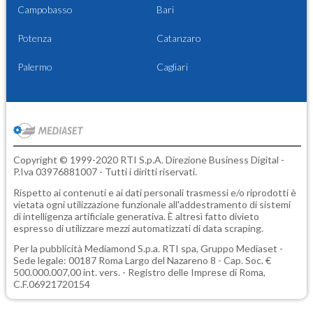
Campobasso
Bari
Potenza
Catanzaro
Palermo
Cagliari
Copyright © 1999-2020 RTI S.p.A. Direzione Business Digital -
P.Iva 03976881007 - Tutti i diritti riservati.
Rispetto ai contenuti e ai dati personali trasmessi e/o riprodotti è
vietata ogni utilizzazione funzionale all'addestramento di sistemi
di intelligenza artificiale generativa. È altresì fatto divieto
espresso di utilizzare mezzi automatizzati di data scraping.
Per la pubblicità
Mediamond S.p.a.
RTI spa, Gruppo Mediaset -
Sede legale: 00187 Roma Largo del Nazareno 8 - Cap. Soc. €
500.000.007,00 int. vers. - Registro delle Imprese di Roma,
C.F.06921720154