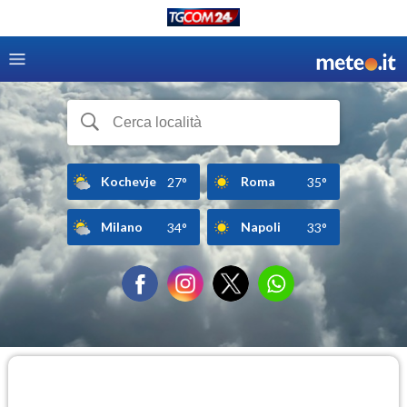
Kochevje
Roma
27°
35°
Milano
Napoli
34°
33°