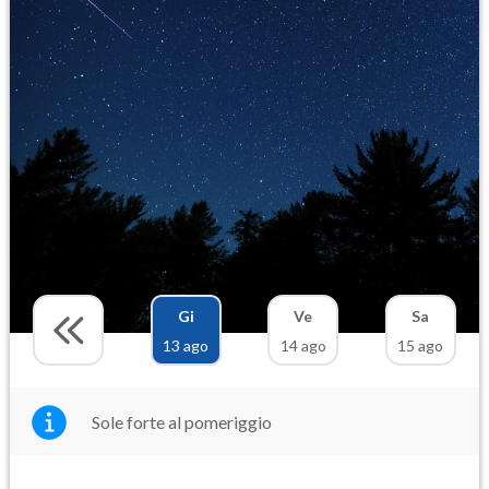
Gi
Ve
Sa
13 ago
14 ago
15 ago
Sole forte al pomeriggio