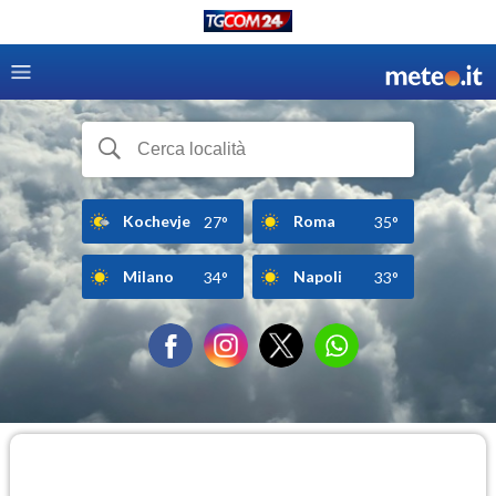
Kochevje
Roma
27°
35°
Milano
Napoli
34°
33°