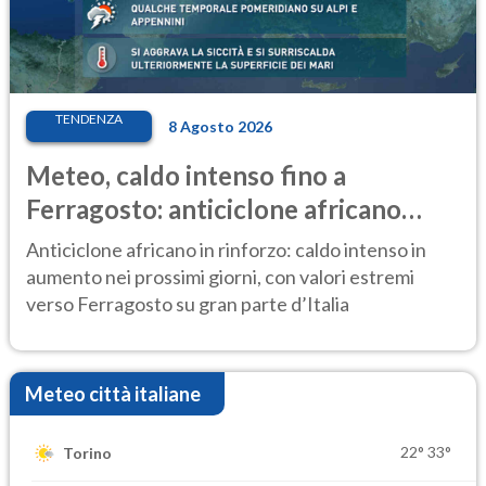
TENDENZA
8 Agosto 2026
Meteo, caldo intenso fino a
Ferragosto: anticiclone africano
ancora protagonista
Anticiclone africano in rinforzo: caldo intenso in
aumento nei prossimi giorni, con valori estremi
verso Ferragosto su gran parte d’Italia
Meteo città italiane
22°
33°
Torino