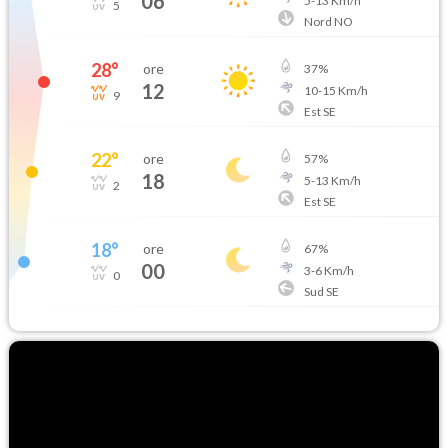
06
5
-
13
Km/h
5
Nord NO
28
°
ore
37
%
12
10
-
15
Km/h
9
Est SE
22
°
ore
57
%
18
5
-
13
Km/h
2
Est SE
18
°
ore
67
%
00
3
-
6
Km/h
0
Sud SE