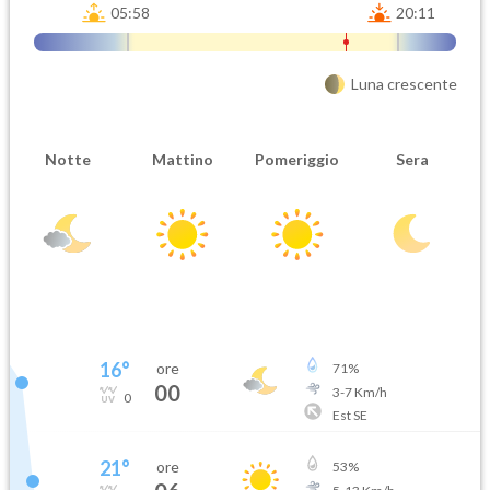
05:58
20:11
Luna crescente
Notte
Mattino
Pomeriggio
Sera
16
°
ore
71
%
00
3
-
7
Km/h
0
Est SE
21
°
ore
53
%