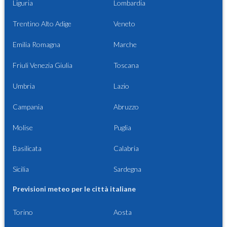
Liguria
Lombardia
Trentino Alto Adige
Veneto
Emilia Romagna
Marche
Friuli Venezia Giulia
Toscana
Umbria
Lazio
Campania
Abruzzo
Molise
Puglia
Basilicata
Calabria
Sicilia
Sardegna
Previsioni meteo per le città italiane
Torino
Aosta