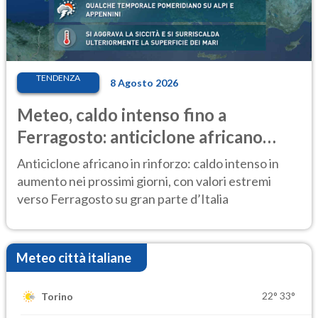
TENDENZA
8 Agosto 2026
Meteo, caldo intenso fino a
Ferragosto: anticiclone africano
ancora protagonista
Anticiclone africano in rinforzo: caldo intenso in
aumento nei prossimi giorni, con valori estremi
verso Ferragosto su gran parte d’Italia
Meteo città italiane
22°
33°
Torino