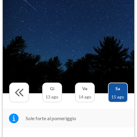
Gi
Ve
Sa
13 ago
14 ago
15 ago
Sole forte al pomeriggio