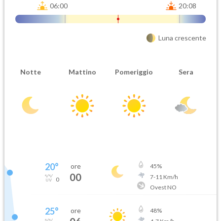
06:00
20:08
Luna crescente
Notte
Mattino
Pomeriggio
Sera
20
°
ore
45
%
00
7
-
11
Km/h
0
Ovest NO
25
°
ore
48
%