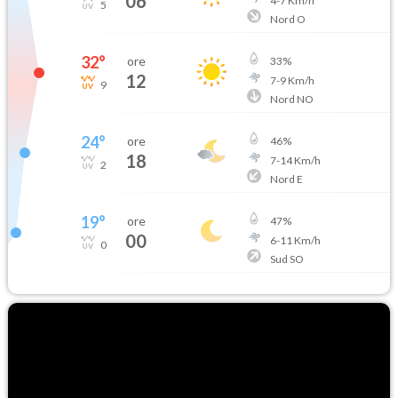
06
4
-
7
Km/h
5
Nord O
32
°
ore
33
%
12
7
-
9
Km/h
9
Nord NO
24
°
ore
46
%
18
7
-
14
Km/h
2
Nord E
19
°
ore
47
%
00
6
-
11
Km/h
0
Sud SO