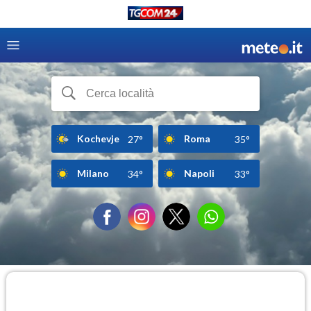
Kochevje
Roma
27°
35°
Milano
Napoli
34°
33°