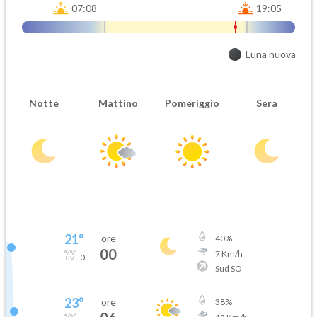
07:08
19:05
Luna nuova
Notte
Mattino
Pomeriggio
Sera
21
°
ore
40
%
00
7
Km/h
0
Sud SO
23
°
ore
38
%