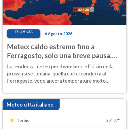
TENDENZA
6 Agosto 2026
Meteo: caldo estremo fino a
Ferragosto, solo una breve pausa.
Ecco dove
La tendenza meteo per il weekend e l'inizio della
prossima settimana, quella che ci condurrà al
Ferragosto, vede ancora temperature molto
elevate
Meteo città italiane
25°
37°
Torino