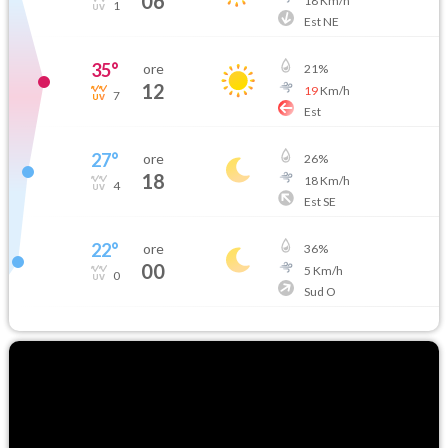
06
18
Km/h
1
Est NE
35
°
ore
21
%
12
19
Km/h
7
Est
27
°
ore
26
%
18
18
Km/h
4
Est SE
22
°
ore
36
%
00
5
Km/h
0
Sud O