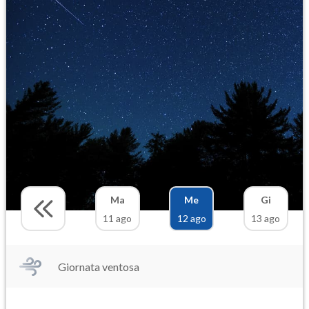
Ma
Me
Gi
11 ago
12 ago
13 ago
Giornata ventosa