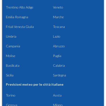
Trentino Alto Adige
Veneto
Emilia Romagna
Marche
Friuli Venezia Giulia
Toscana
Umbria
Lazio
Campania
Abruzzo
Molise
Puglia
Basilicata
Calabria
Sicilia
Sardegna
Previsioni meteo per le città italiane
Torino
Aosta
Genova
Milano