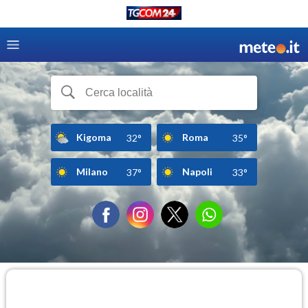
Kigoma
Roma
32°
35°
Milano
Napoli
37°
33°