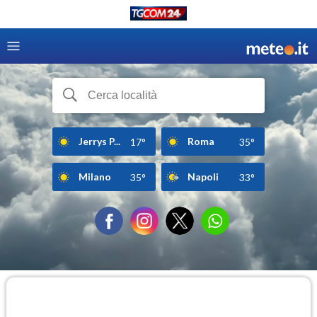
Jerrys P...
Roma
17°
35°
Milano
Napoli
35°
33°