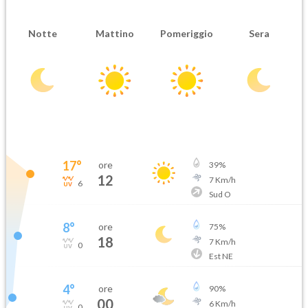
Notte
Mattino
Pomeriggio
Sera
17
°
ore
39
%
12
7
Km/h
6
Sud O
8
°
ore
75
%
18
7
Km/h
0
Est NE
4
°
ore
90
%
00
6
Km/h
0