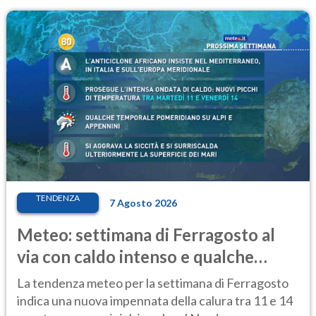
TENDENZA
7 Agosto 2026
Meteo: settimana di Ferragosto al
via con caldo intenso e qualche
temporale
La tendenza meteo per la settimana di Ferragosto
indica una nuova impennata della calura tra 11 e 14