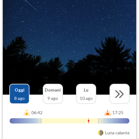
Oggi
Domani
Lu
8 ago
9 ago
10 ago
06:42
17:25
Luna calante