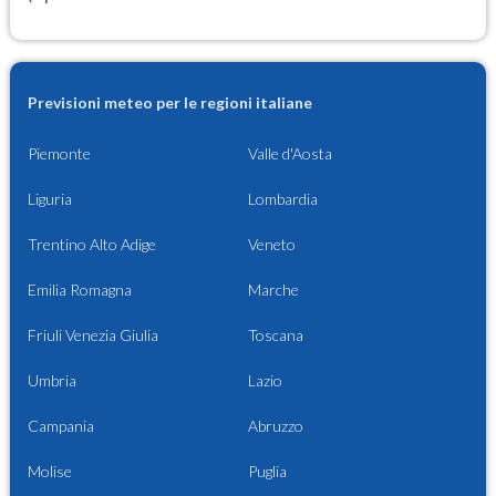
Previsioni meteo per le regioni italiane
Piemonte
Valle d'Aosta
Liguria
Lombardia
Trentino Alto Adige
Veneto
Emilia Romagna
Marche
Friuli Venezia Giulia
Toscana
Umbria
Lazio
Campania
Abruzzo
Molise
Puglia