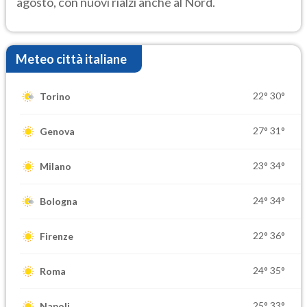
agosto, con nuovi rialzi anche al Nord.
Meteo città italiane
22°
30°
Torino
27°
31°
Genova
23°
34°
Milano
24°
34°
Bologna
22°
36°
Firenze
24°
35°
Roma
25°
33°
Napoli