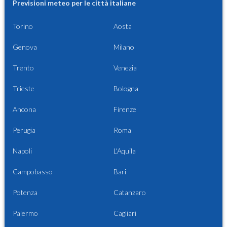
Previsioni meteo per le città italiane
Torino
Aosta
Genova
Milano
Trento
Venezia
Trieste
Bologna
Ancona
Firenze
Perugia
Roma
Napoli
L'Aquila
Campobasso
Bari
Potenza
Catanzaro
Palermo
Cagliari