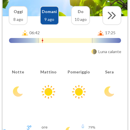
Oggi
Domani
Do
8 ago
9 ago
10 ago
06:42
17:25
Luna calante
Notte
Mattino
Pomeriggio
Sera
3
°
ore
79
%