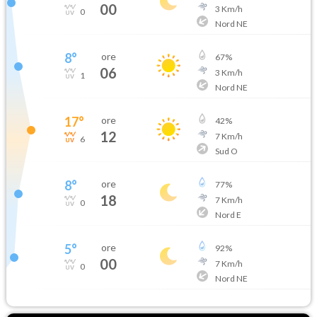
00
3
Km/h
0
Nord NE
8
°
ore
67
%
06
3
Km/h
1
Nord NE
17
°
ore
42
%
12
7
Km/h
6
Sud O
8
°
ore
77
%
18
7
Km/h
0
Nord E
5
°
ore
92
%
00
7
Km/h
0
Nord NE