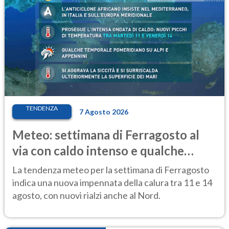
TENDENZA
7 Agosto 2026
Meteo: settimana di Ferragosto al
via con caldo intenso e qualche
temporale
La tendenza meteo per la settimana di Ferragosto
indica una nuova impennata della calura tra 11 e 14
agosto, con nuovi rialzi anche al Nord.