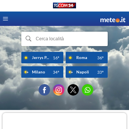
Jerrys P...
Roma
16°
36°
Milano
Napoli
34°
33°