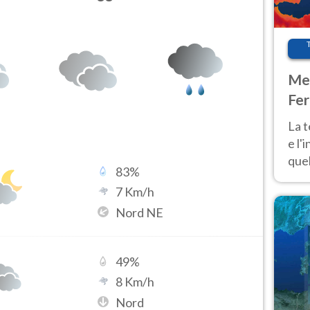
Met
Fer
pau
La 
e l'
quel
83
%
Fer
7
Km/h
tem
Nord NE
49
%
8
Km/h
Nord