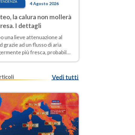
TENDENZA
4 Agosto 2026
eo, la calura non mollerà
presa. I dettagli
o una lieve attenuazione al
 grazie ad un flusso di aria
germente più fresca, probabile
o rinforzo dell’anticiclone
icano entro Ferragosto
rticoli
Vedi tutti