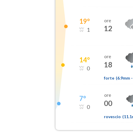
19
°
ore
12
1
ore
14
°
18
0
forte
(
6.9mm
-
ore
7
°
00
0
rovescio
(
11.