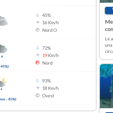
45
%
Met
16
Km/h
con
Nord O
Le a
una 
72
%
cir
19
Km/h
del 
Nord
gior
45
%)
Fer
93
%
18
Km/h
Ovest
1mm
-
45
%)