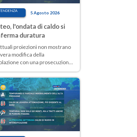
TENDENZA
5 Agosto 2026
eo, l'ondata di caldo si
ferma duratura
ttuali proiezioni non mostrano
vera modifica della
colazione con una prosecuzione
caldo fuori scala per molti
ni, compresa la settimana di
ragosto