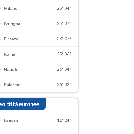
25°
34°
Milano
25°
37°
Bologna
23°
37°
Firenze
25°
36°
Roma
26°
34°
Napoli
26°
32°
Palermo
o città europee
11°
24°
Londra