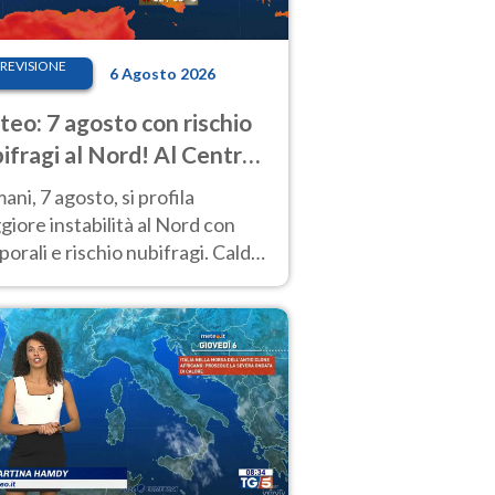
REVISIONE
6 Agosto 2026
eo: 7 agosto con rischio
ifragi al Nord! Al Centro-
 caldo estremo
ni, 7 agosto, si profila
iore instabilità al Nord con
orali e rischio nubifragi. Caldo
pre estremo al Centro-Sud. Le
isioni.