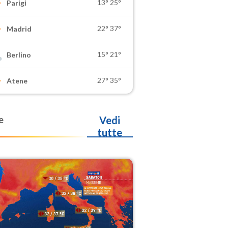
13°
25°
Parigi
22°
37°
Madrid
15°
21°
Berlino
27°
35°
Atene
e
Vedi
tutte