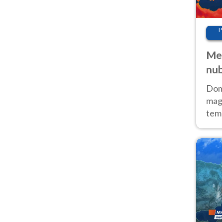
P
Met
nub
Sud
Doma
magg
temp
sem
prev