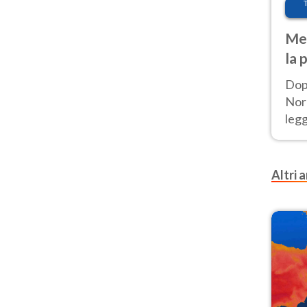
Met
la 
Dop
Nord
leg
nuov
afr
Altri a