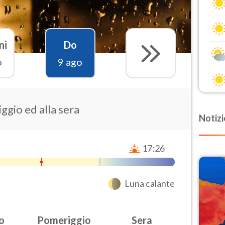
ni
Do
o
9 ago
ggio ed alla sera
Notizi
17:26
Luna calante
o
Pomeriggio
Sera