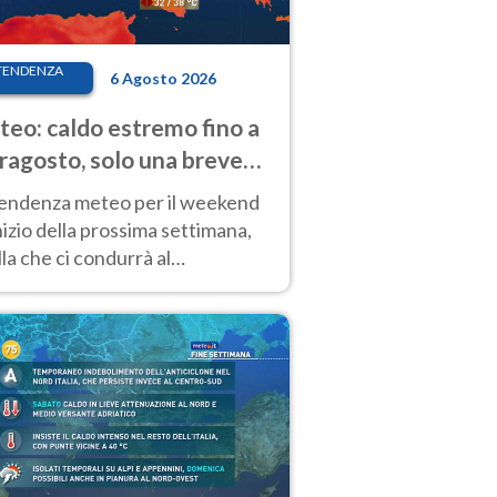
TENDENZA
6 Agosto 2026
eo: caldo estremo fino a
ragosto, solo una breve
sa. Ecco dove
tendenza meteo per il weekend
inizio della prossima settimana,
la che ci condurrà al
ragosto, vede ancora
perature molto elevate