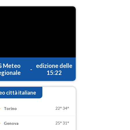
G Meteo
edizione delle
-
gionale
15:22
o città italiane
22°
34°
Torino
25°
31°
Genova