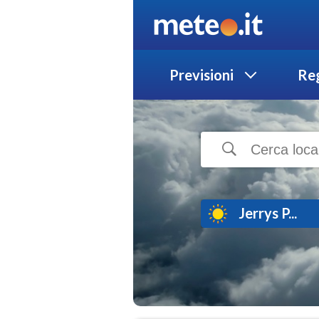
Previsioni
Reg
Jerrys P...