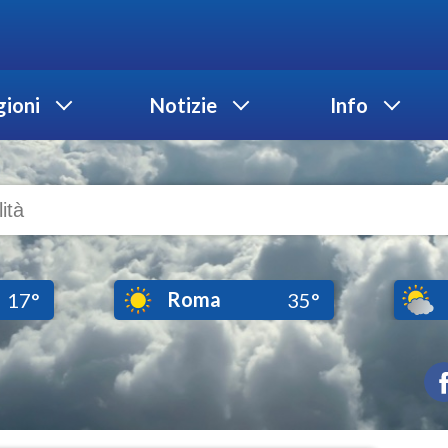
ioni
Notizie
Info
Roma
17°
35°