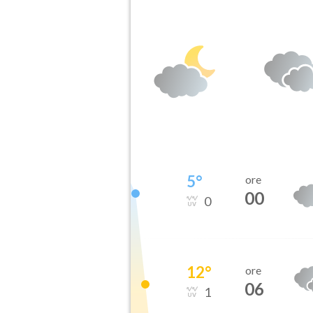
5
°
ore
00
0
12
°
ore
06
1