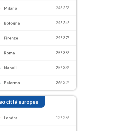
24°
35°
Milano
24°
34°
Bologna
24°
37°
Firenze
25°
35°
Roma
25°
33°
Napoli
26°
32°
Palermo
o città europee
12°
25°
Londra