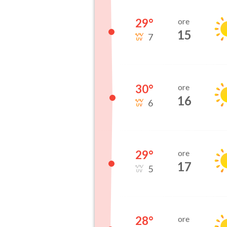
29
°
ore
15
7
30
°
ore
16
6
29
°
ore
17
5
28
°
ore