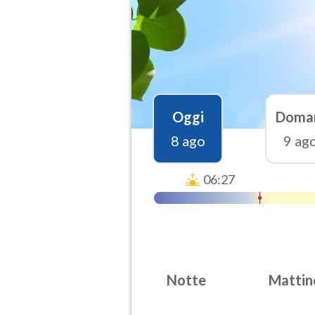
Oggi
Doma
8 ago
9 ag
06:27
Notte
Mattin