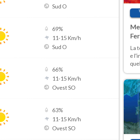
Sud O
Met
69
%
Fer
11
-
15
Km/h
pau
Sud O
La 
e l'
quel
66
%
Fer
11
-
15
Km/h
tem
Ovest SO
63
%
11
-
15
Km/h
Ovest SO