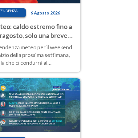
TENDENZA
6 Agosto 2026
eo: caldo estremo fino a
ragosto, solo una breve
sa. Ecco dove
tendenza meteo per il weekend
inizio della prossima settimana,
la che ci condurrà al
ragosto, vede ancora
perature molto elevate