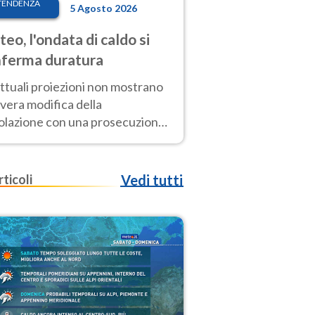
TENDENZA
5 Agosto 2026
eo, l'ondata di caldo si
ferma duratura
ttuali proiezioni non mostrano
vera modifica della
colazione con una prosecuzione
caldo fuori scala per molti
ni, compresa la settimana di
ragosto
rticoli
Vedi tutti