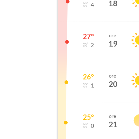
18
4
27
°
ore
19
2
26
°
ore
20
1
25
°
ore
21
0