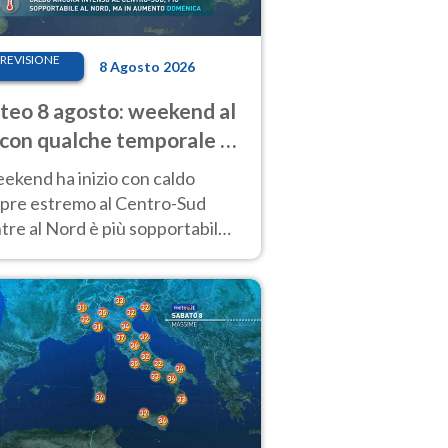
REVISIONE
8 Agosto 2026
eo 8 agosto: weekend al
 con qualche temporale e
do estremo al Centro-Sud
eekend ha inizio con caldo
pre estremo al Centro-Sud
re al Nord è più sopportabile
 a domenica 9. Temporali di
re sui rilievi.