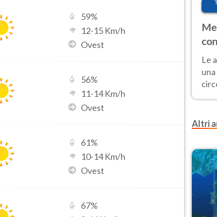
59
%
Met
12
-
15
Km/h
con
Ovest
Le a
una 
56
%
cir
11
-
14
Km/h
del 
Ovest
gior
Fer
Altri a
61
%
10
-
14
Km/h
Ovest
67
%