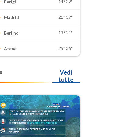
14°
29°
Parigi
21°
37°
Madrid
13°
24°
Berlino
25°
36°
Atene
e
Vedi
tutte