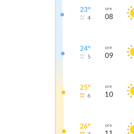
23
°
ore
08
4
24
°
ore
09
5
25
°
ore
10
6
26
°
ore
11