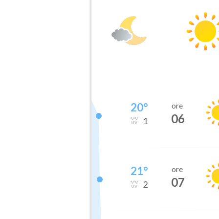
20
°
ore
06
1
21
°
ore
07
2