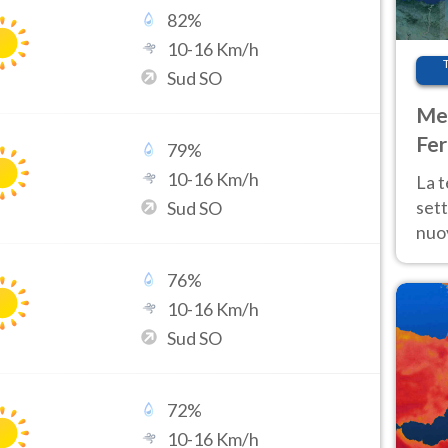
82
%
10
-
16
Km/h
Sud SO
Met
Fer
79
%
int
10
-
16
Km/h
La 
sett
Sud SO
nuov
11 e
76
%
anc
10
-
16
Km/h
Sud SO
72
%
10
-
16
Km/h