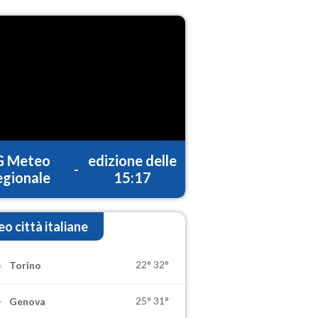
G Meteo
edizione delle
-
gionale
15:17
o città italiane
22°
32°
Torino
25°
31°
Genova