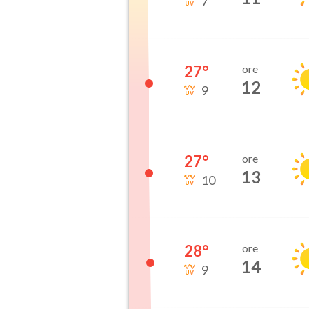
7
27
°
ore
12
9
27
°
ore
13
10
28
°
ore
14
9