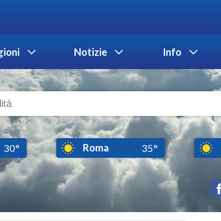
ioni
Notizie
Info
Roma
30°
35°