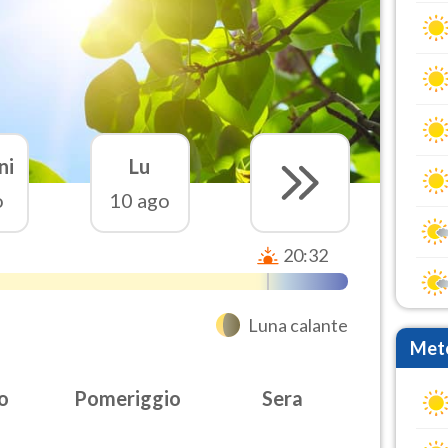
ni
Lu
o
10 ago
20:32
Luna calante
Mete
o
Pomeriggio
Sera