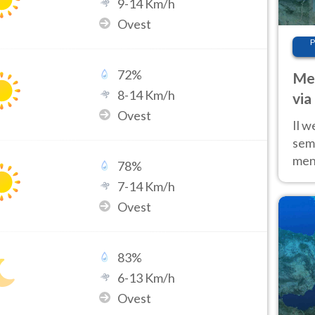
9
-
14
Km/h
Ovest
P
72
%
Met
8
-
14
Km/h
via
Ovest
cal
Il w
sem
ment
78
%
fino
7
-
14
Km/h
calo
Ovest
83
%
6
-
13
Km/h
Ovest