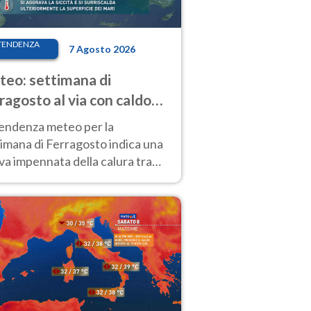
TENDENZA
7 Agosto 2026
eo: settimana di
ragosto al via con caldo
enso e qualche temporale
tendenza meteo per la
imana di Ferragosto indica una
a impennata della calura tra
 14 agosto, con nuovi rialzi
he al Nord.