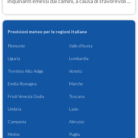
inquinanti emessi dai camini, a causa di sfavorevoli ...
Previsioni meteo per le regioni italiane
Piemonte
Valle d'Aosta
Liguria
Lombardia
Trentino Alto Adige
Veneto
Emilia Romagna
Marche
Friuli Venezia Giulia
Toscana
Umbria
Lazio
Campania
Abruzzo
Molise
Puglia