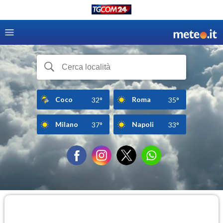
Coco
Roma
32°
35°
Milano
Napoli
37°
33°