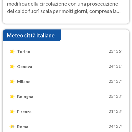
modifica della circolazione con una prosecuzione
del caldo fuori scala per molti giorni, compresa la
settimana di Ferragosto
Meteo città italiane
23°
36°
Torino
24°
31°
Genova
23°
37°
Milano
25°
38°
Bologna
21°
38°
Firenze
24°
37°
Roma