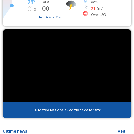
28
°
ore
88
%
00
31
Km/h
0
Ovest SO
forte
(
6.4mm
-
85
%)
TG Meteo Nazionale
-
edizione delle 18:51
Ultime news
Vedi