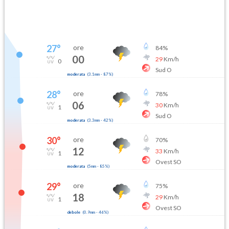
27
°
ore
84
%
00
29
Km/h
0
Sud O
moderata
(
3.1mm
-
87
%)
28
°
ore
78
%
06
30
Km/h
1
Sud O
moderata
(
3.3mm
-
42
%)
30
°
ore
70
%
12
33
Km/h
1
Ovest SO
moderata
(
5mm
-
85
%)
29
°
ore
75
%
18
29
Km/h
1
Ovest SO
debole
(
0.9mm
-
46
%)