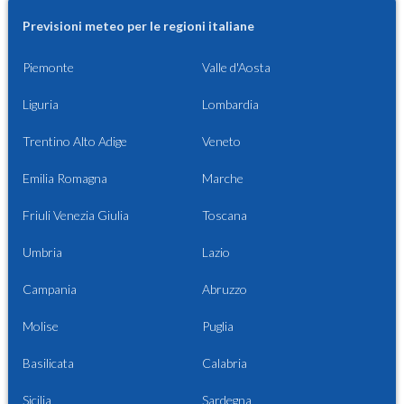
Previsioni meteo per le regioni italiane
Piemonte
Valle d'Aosta
Liguria
Lombardia
Trentino Alto Adige
Veneto
Emilia Romagna
Marche
Friuli Venezia Giulia
Toscana
Umbria
Lazio
Campania
Abruzzo
Molise
Puglia
Basilicata
Calabria
Sicilia
Sardegna