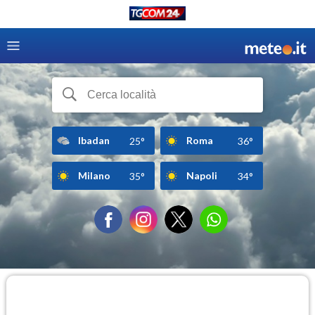
Ibadan
Roma
25°
36°
Milano
Napoli
35°
34°