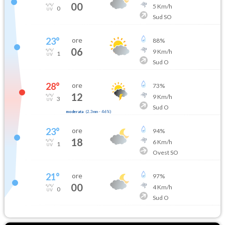
00
5
Km/h
0
Sud SO
23
°
ore
88
%
06
9
Km/h
1
Sud O
28
°
ore
73
%
12
9
Km/h
3
Sud O
moderata
(
2.3mm
-
46
%)
23
°
ore
94
%
18
6
Km/h
1
Ovest SO
21
°
ore
97
%
00
4
Km/h
0
Sud O