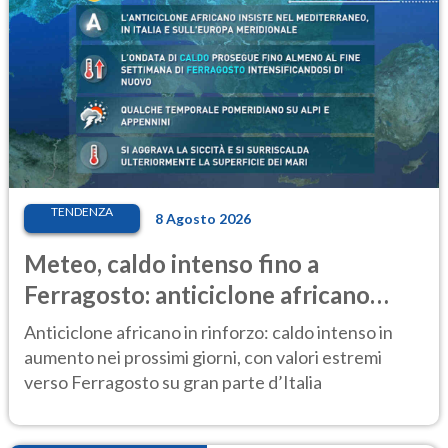
TENDENZA
8 Agosto 2026
Meteo, caldo intenso fino a
Ferragosto: anticiclone africano
ancora protagonista
Anticiclone africano in rinforzo: caldo intenso in
aumento nei prossimi giorni, con valori estremi
verso Ferragosto su gran parte d’Italia