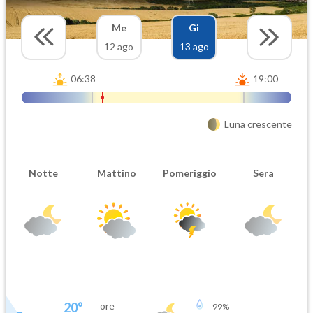
Me
Gi
12 ago
13 ago
06:38
19:00
Luna crescente
Notte
Mattino
Pomeriggio
Sera
20
°
ore
99
%