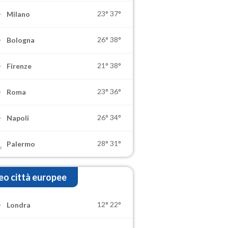
23°
37°
Milano
26°
38°
Bologna
21°
38°
Firenze
23°
36°
Roma
26°
34°
Napoli
28°
31°
Palermo
o città europee
12°
22°
Londra