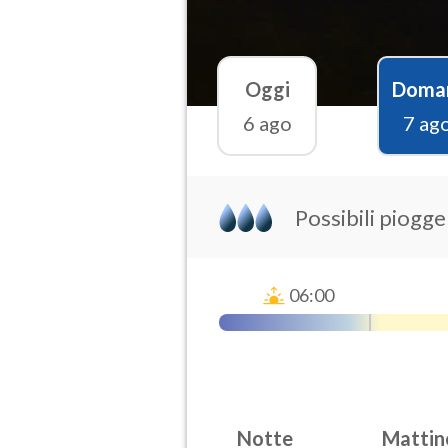
Oggi
Doma
6 ago
7 ag
Possibili piogge
06:00
Notte
Mattin