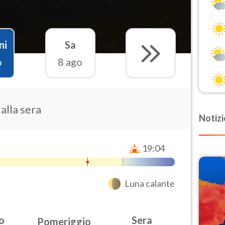
ni
Sa
o
8 ago
 alla sera
Notizi
19:04
Luna calante
o
Sera
Pomeriggio