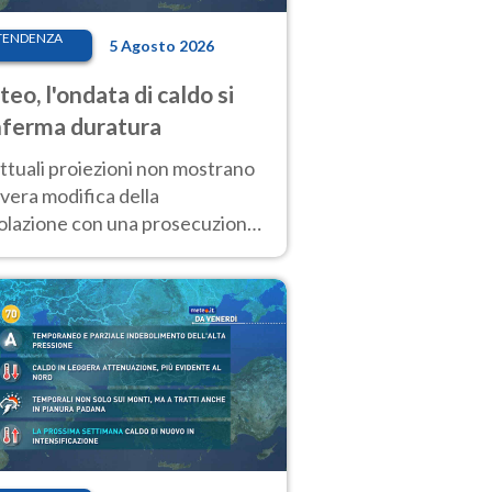
TENDENZA
5 Agosto 2026
eo, l'ondata di caldo si
ferma duratura
ttuali proiezioni non mostrano
vera modifica della
colazione con una prosecuzione
caldo fuori scala per molti
ni, compresa la settimana di
ragosto