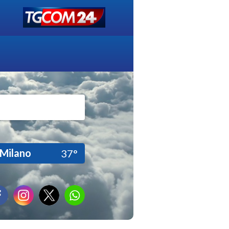
Milano
37°