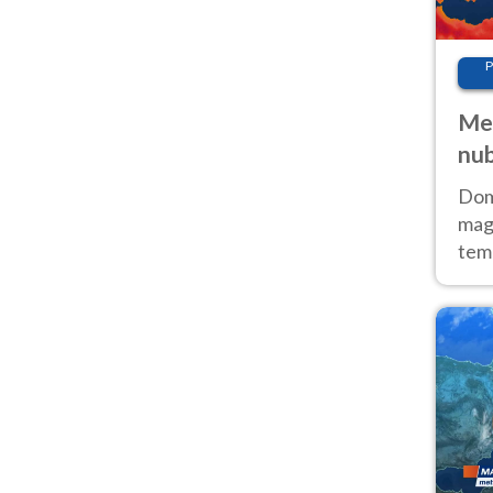
P
Met
nub
Sud
Doma
magg
temp
sem
prev