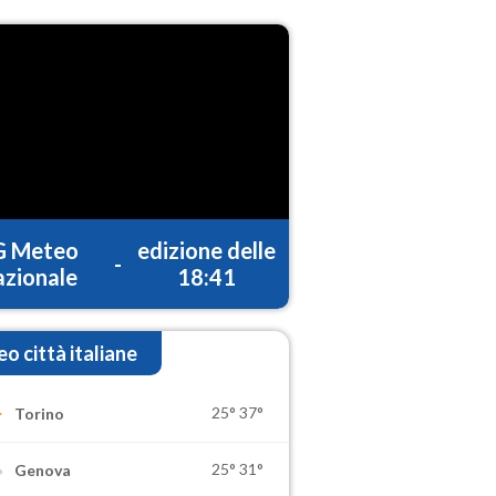
G Meteo
edizione delle
-
zionale
18:41
o città italiane
25°
37°
Torino
25°
31°
Genova