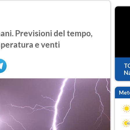
ni. Previsioni del tempo,
mperatura e venti
T
Na
Mete