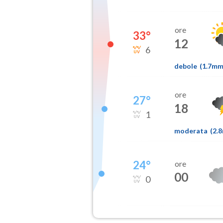
ore
33
°
12
6
debole
(
1.7m
ore
27
°
18
1
moderata
(
2.
24
°
ore
00
0