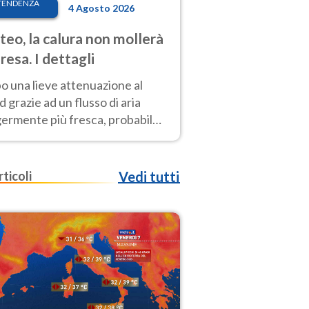
TENDENZA
4 Agosto 2026
eo, la calura non mollerà
presa. I dettagli
o una lieve attenuazione al
 grazie ad un flusso di aria
germente più fresca, probabile
o rinforzo dell’anticiclone
icano entro Ferragosto
rticoli
Vedi tutti