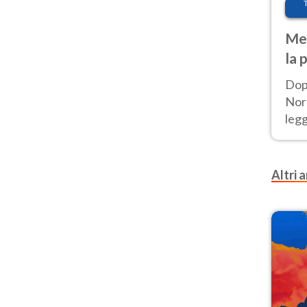
Met
la 
Dop
Nord
leg
nuov
afr
Altri a