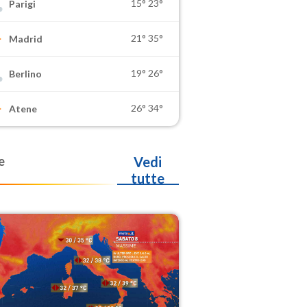
15°
23°
Parigi
21°
35°
Madrid
19°
26°
Berlino
26°
34°
Atene
e
Vedi
tutte