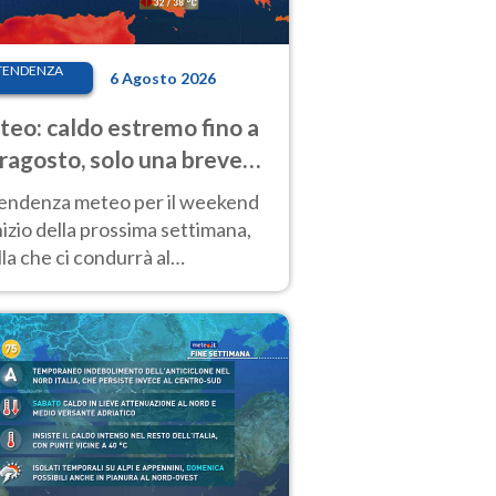
TENDENZA
6 Agosto 2026
eo: caldo estremo fino a
ragosto, solo una breve
sa. Ecco dove
tendenza meteo per il weekend
inizio della prossima settimana,
la che ci condurrà al
ragosto, vede ancora
perature molto elevate