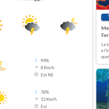
Met
Fer
pau
La 
e l'
quel
94
%
Fer
8
Km/h
tem
Est NE
78
%
13
Km/h
Est