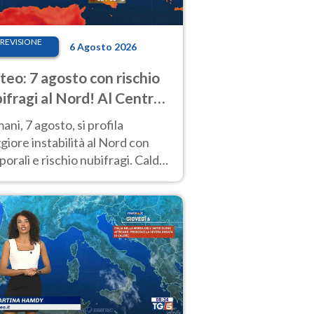
REVISIONE
6 Agosto 2026
eo: 7 agosto con rischio
ifragi al Nord! Al Centro-
 caldo estremo
ni, 7 agosto, si profila
iore instabilità al Nord con
orali e rischio nubifragi. Caldo
pre estremo al Centro-Sud. Le
isioni.