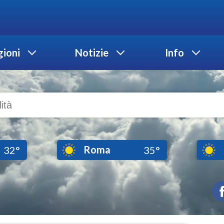
ioni
Notizie
Info
Roma
32°
35°