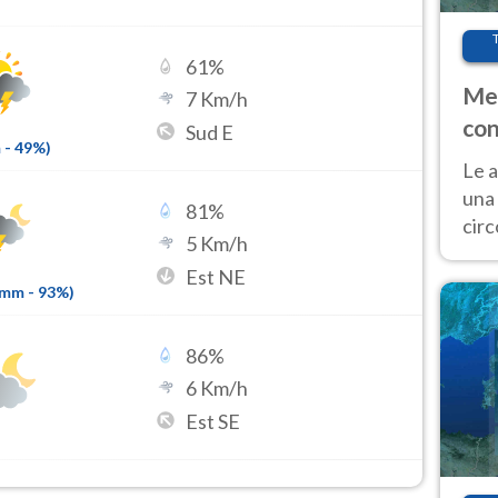
61
%
Met
7
Km/h
con
Sud E
m
-
49
%)
Le a
una 
81
%
cir
5
Km/h
del 
Est NE
gior
8mm
-
93
%)
Fer
86
%
6
Km/h
Est SE