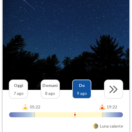
Oggi
Domani
Do
7 ago
8 ago
9 ago
05:22
19:22
Luna calante