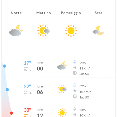
Notte
Mattino
Pomeriggio
Sera
17
°
ore
99
%
00
11
Km/h
0
Sud SO
22
°
ore
82
%
06
10
Km/h
4
Sud SO
30
°
ore
46
%
12
10
Km/h
7