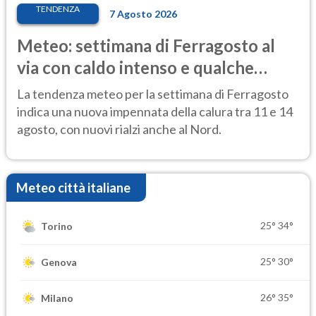
TENDENZA
7 Agosto 2026
Meteo: settimana di Ferragosto al
via con caldo intenso e qualche
temporale
La tendenza meteo per la settimana di Ferragosto
indica una nuova impennata della calura tra 11 e 14
agosto, con nuovi rialzi anche al Nord.
Meteo città italiane
25°
34°
Torino
25°
30°
Genova
26°
35°
Milano