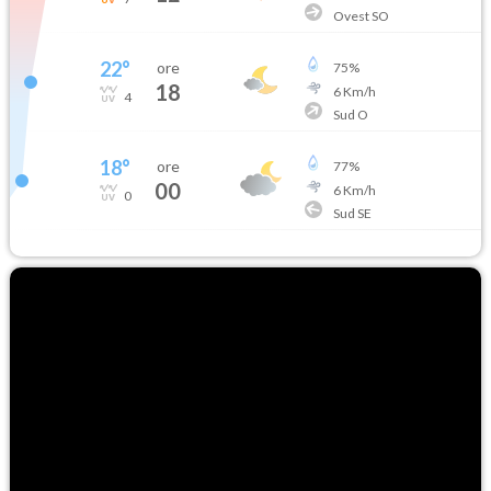
Ovest SO
22
°
ore
75
%
18
6
Km/h
4
Sud O
18
°
ore
77
%
00
6
Km/h
0
Sud SE