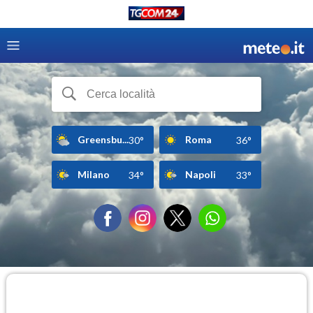
Greensbu...
Roma
30°
36°
Milano
Napoli
34°
33°