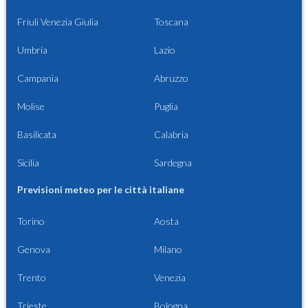
Friuli Venezia Giulia
Toscana
Umbria
Lazio
Campania
Abruzzo
Molise
Puglia
Basilicata
Calabria
Sicilia
Sardegna
Previsioni meteo per le città italiane
Torino
Aosta
Genova
Milano
Trento
Venezia
Trieste
Bologna