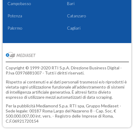
Campobasso
Bari
Potenza
Catanzaro
Palermo
Cagliari
Copyright © 1999-2020 RTI S.p.A. Direzione Business Digital -
P.Iva 03976881007 - Tutti i diritti riservati.
Rispetto ai contenuti e ai dati personali trasmessi e/o riprodotti è
vietata ogni utilizzazione funzionale all'addestramento di sistemi
di intelligenza artificiale generativa. È altresì fatto divieto
espresso di utilizzare mezzi automatizzati di data scraping.
Per la pubblicità
Mediamond S.p.a.
RTI spa, Gruppo Mediaset -
Sede legale: 00187 Roma Largo del Nazareno 8 - Cap. Soc. €
500.000.007,00 int. vers. - Registro delle Imprese di Roma,
C.F.06921720154