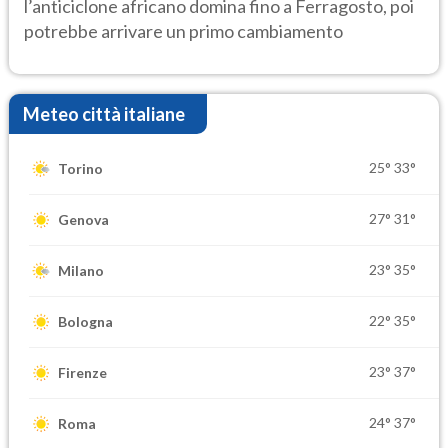
l’anticiclone africano domina fino a Ferragosto, poi
potrebbe arrivare un primo cambiamento
Meteo città italiane
25°
33°
Torino
27°
31°
Genova
23°
35°
Milano
22°
35°
Bologna
23°
37°
Firenze
24°
37°
Roma