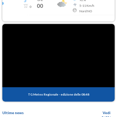
5
°
00
5
-
11
Km/h
0
Nord NO
TG Meteo Regionale
-
edizione delle 08:48
Ultime news
Vedi