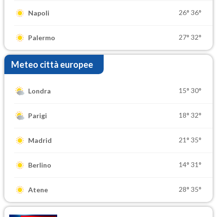
26°
36°
Napoli
27°
32°
Palermo
Meteo città europee
15°
30°
Londra
18°
32°
Parigi
21°
35°
Madrid
14°
31°
Berlino
28°
35°
Atene