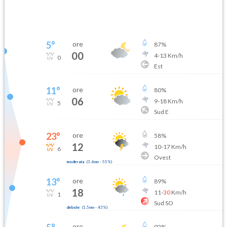
5
°
ore
87
%
00
4
-
13
Km/h
0
Est
11
°
ore
80
%
06
9
-
18
Km/h
5
Sud E
23
°
ore
58
%
12
10
-
17
Km/h
6
Ovest
moderata
(
3.6mm
-
55
%)
13
°
ore
89
%
18
11
-
30
Km/h
1
Sud SO
debole
(
1.5mm
-
43
%)
ore
92
%