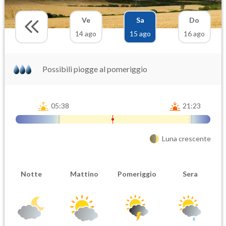
Ve
Sa
Do
14 ago
15 ago
16 ago
Possibili piogge al pomeriggio
05:38
21:23
Luna crescente
Notte
Mattino
Pomeriggio
Sera