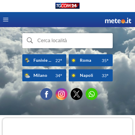
Funivie ...
Roma
22°
35°
Milano
Napoli
34°
33°