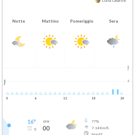
Luna calante
Notte
Mattino
Pomeriggio
Sera
5 mm
Pioggia
2.5
0
6
12
18
24
16
°
ore
77
%
00
7
-
14
Km/h
0
Nord E