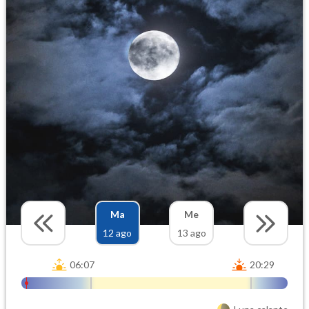
Ma
Me
12 ago
13 ago
06:07
20:29