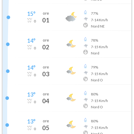
15
°
ore
77
%
01
7
-
14
Km/h
0
Nord NE
14
°
ore
78
%
02
7
-
15
Km/h
0
Nord
14
°
ore
79
%
03
7
-
15
Km/h
0
Nord O
13
°
ore
80
%
04
7
-
15
Km/h
0
Nord O
13
°
ore
80
%
05
7
-
15
Km/h
0
Nord O