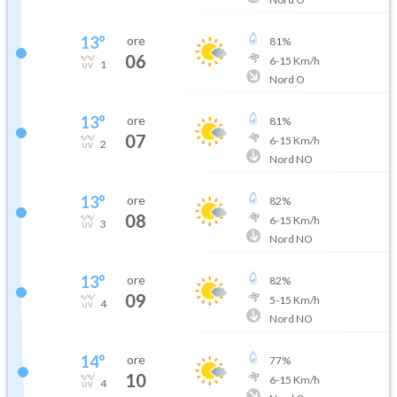
13
°
ore
81
%
06
6
-
15
Km/h
1
Nord O
13
°
ore
81
%
07
6
-
15
Km/h
2
Nord NO
13
°
ore
82
%
08
6
-
15
Km/h
3
Nord NO
13
°
ore
82
%
09
5
-
15
Km/h
4
Nord NO
14
°
ore
77
%
10
6
-
15
Km/h
4