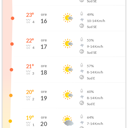
Sud SE
23
°
ore
49
%
16
10
-
14
Km/h
4
Sud SE
22
°
ore
53
%
17
9
-
14
Km/h
4
Sud SE
21
°
ore
57
%
18
8
-
14
Km/h
3
Sud E
20
°
ore
60
%
19
8
-
14
Km/h
2
Sud E
19
°
ore
64
%
20
7
-
14
Km/h
1