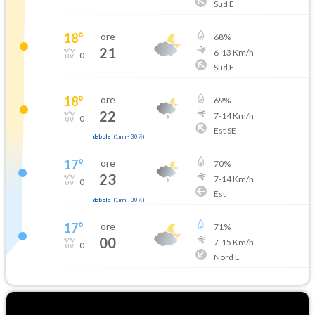
Sud E
18
°
ore
68
%
21
6
-
13
Km/h
0
Sud E
18
°
ore
69
%
22
7
-
14
Km/h
0
Est SE
debole
(
1mm
-
30
%)
17
°
ore
70
%
23
7
-
14
Km/h
0
Est
debole
(
1mm
-
30
%)
17
°
ore
71
%
00
7
-
15
Km/h
0
Nord E