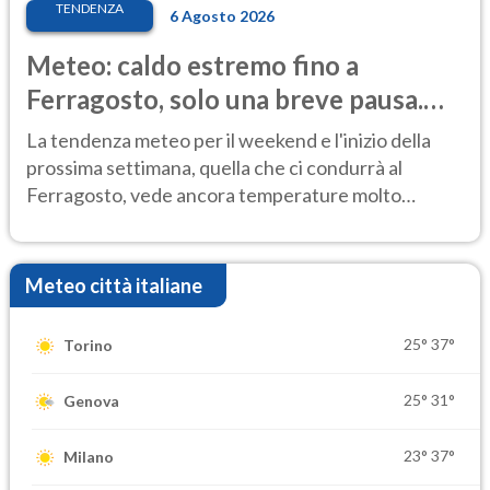
TENDENZA
6 Agosto 2026
Meteo: caldo estremo fino a
Ferragosto, solo una breve pausa.
Ecco dove
La tendenza meteo per il weekend e l'inizio della
prossima settimana, quella che ci condurrà al
Ferragosto, vede ancora temperature molto
elevate
Meteo città italiane
25°
37°
Torino
25°
31°
Genova
23°
37°
Milano