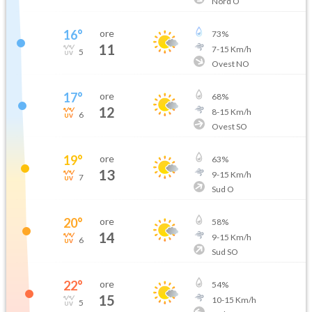
Nord O
16
°
ore
73
%
11
7
-
15
Km/h
5
Ovest NO
17
°
ore
68
%
12
8
-
15
Km/h
6
Ovest SO
19
°
ore
63
%
13
9
-
15
Km/h
7
Sud O
20
°
ore
58
%
14
9
-
15
Km/h
6
Sud SO
22
°
ore
54
%
15
10
-
15
Km/h
5