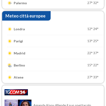
27°
32°
Palermo
Meteo città europee
12°
24°
Londra
13°
25°
Parigi
22°
37°
Madrid
15°
22°
Berlino
27°
33°
Atene
Amanda Knox difende il suo spettacolo