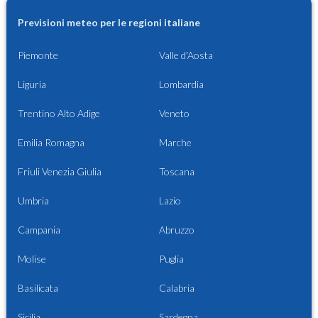
Previsioni meteo per le regioni italiane
Piemonte
Valle d'Aosta
Liguria
Lombardia
Trentino Alto Adige
Veneto
Emilia Romagna
Marche
Friuli Venezia Giulia
Toscana
Umbria
Lazio
Campania
Abruzzo
Molise
Puglia
Basilicata
Calabria
Sicilia
Sardegna