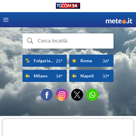
Folgaria...
Roma
25°
36°
Milano
Napoli
34°
33°