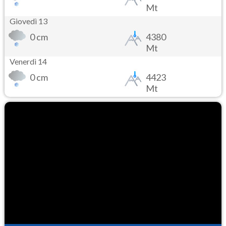
Mt
Giovedì 13
0 cm
4380
Mt
Venerdì 14
0 cm
4423
Mt