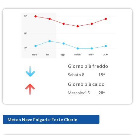
28°
21°
15°
mer 5
ieri
oggi
domani
dom 9
lun 10
Giorno più freddo
Sabato 8
15°
Giorno più caldo
Mercoledì 5
28°
Meteo Neve Folgaria-Forte Cherle