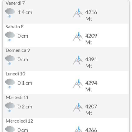
Venerdì 7
1.4 cm
4216
Mt
Sabato 8
0 cm
4209
Mt
Domenica 9
0 cm
4391
Mt
Lunedì 10
0.1 cm
4294
Mt
Martedì 11
0.2 cm
4207
Mt
Mercoledì 12
0 cm
4266