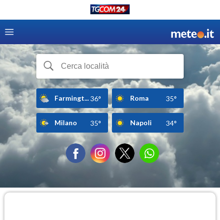
Farmingt...
Roma
36°
35°
Milano
Napoli
35°
34°