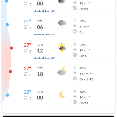
00
12
Km/h
0
Nord NE
debole
(
1.4mm
-
81
%)
21
°
ore
73
%
06
5
Km/h
1
Est
debole
(
1.7mm
-
43
%)
29
°
ore
45
%
12
10
Km/h
2
Sud SE
debole
(
1.3mm
-
41
%)
27
°
ore
45
%
18
11
Km/h
3
Ovest NO
22
°
ore
62
%
00
10
Km/h
0
Nord E