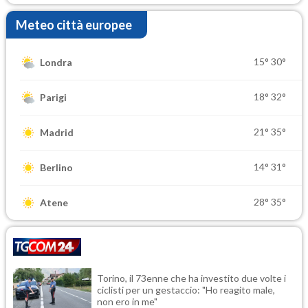
Meteo città europee
15°
30°
Londra
18°
32°
Parigi
21°
35°
Madrid
14°
31°
Berlino
28°
35°
Atene
Torino, il 73enne che ha investito due volte i
ciclisti per un gestaccio: "Ho reagito male,
non ero in me"