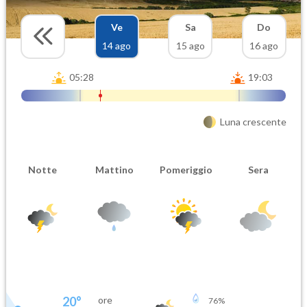
Ve
Sa
Do
14 ago
15 ago
16 ago
05:28
19:03
Luna crescente
Notte
Mattino
Pomeriggio
Sera
20
°
ore
76
%