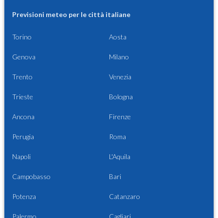
Previsioni meteo per le città italiane
Torino
Aosta
Genova
Milano
Trento
Venezia
Trieste
Bologna
Ancona
Firenze
Perugia
Roma
Napoli
L'Aquila
Campobasso
Bari
Potenza
Catanzaro
Palermo
Cagliari