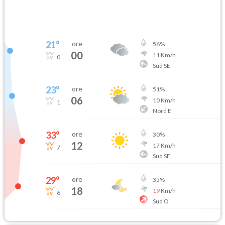
21
°
ore
56
%
00
11
Km/h
0
Sud SE
23
°
ore
51
%
06
10
Km/h
1
Nord E
33
°
ore
30
%
12
17
Km/h
7
Sud SE
29
°
ore
35
%
18
19
Km/h
6
Sud O