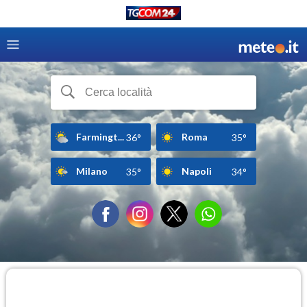
Farmingt...
Roma
36°
35°
Milano
Napoli
35°
34°