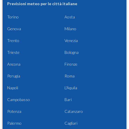
Previsioni meteo per le città italiane
Torino
Aosta
Genova
Milano
Trento
Venezia
Trieste
Bologna
Ancona
Firenze
Perugia
Roma
Napoli
L'Aquila
Campobasso
Bari
Potenza
Catanzaro
Palermo
Cagliari