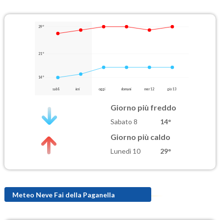
29°
21°
14°
sab 8
ieri
oggi
domani
mer 12
gio 13
Giorno più freddo
Sabato 8
14°
Giorno più caldo
Lunedì 10
29°
Meteo Neve Fai della Paganella