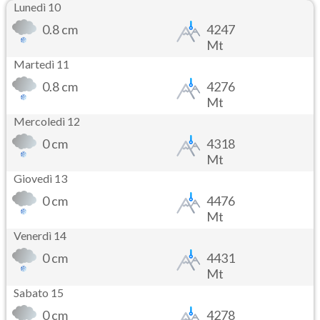
Lunedì 10
0.8 cm
4247
Mt
Martedì 11
0.8 cm
4276
Mt
Mercoledì 12
0 cm
4318
Mt
Giovedì 13
0 cm
4476
Mt
Venerdì 14
0 cm
4431
Mt
Sabato 15
0 cm
4278