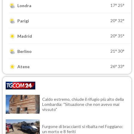
17°
25°
Londra
20°
32°
Parigi
20°
35°
Madrid
21°
30°
Berlino
26°
33°
Atene
Caldo estremo, chiude il rifugio più alto della
Lombardia: "Situazione che non avevo mai
vissuto"
Furgone di braccianti si ribalta nel Foggiano:
un morto e 8 feriti