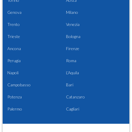
Torino
Aosta
Genova
Milano
Trento
Venezia
Trieste
Bologna
Ancona
Firenze
Perugia
Roma
Napoli
L'Aquila
Campobasso
Bari
Potenza
Catanzaro
Palermo
Cagliari