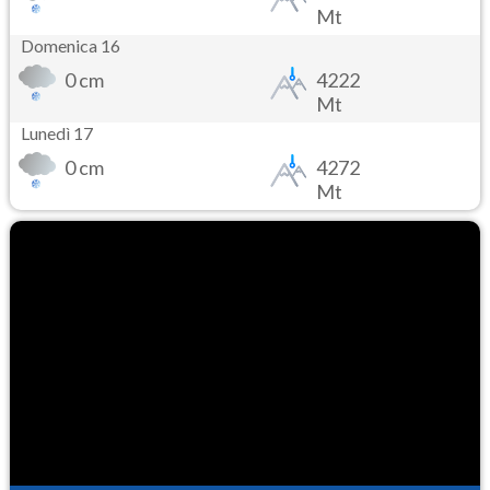
Mt
Domenica 16
0 cm
4222
Mt
Lunedì 17
0 cm
4272
Mt