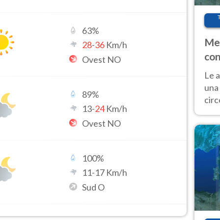
63
%
Met
28
-
36
Km/h
con
Ovest NO
Le a
una 
89
%
cir
13
-
24
Km/h
del 
Ovest NO
gior
Fer
100
%
11
-
17
Km/h
Sud O