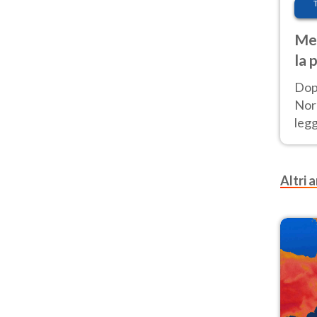
Met
la 
Dop
Nord
leg
nuov
afr
Altri a