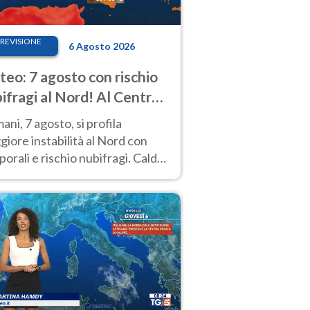
REVISIONE
6 Agosto 2026
eo: 7 agosto con rischio
ifragi al Nord! Al Centro-
 caldo estremo
ni, 7 agosto, si profila
iore instabilità al Nord con
orali e rischio nubifragi. Caldo
pre estremo al Centro-Sud. Le
isioni.