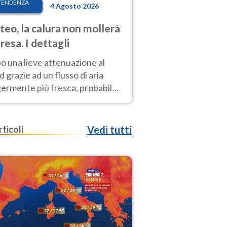
TENDENZA
4 Agosto 2026
eo, la calura non mollerà
presa. I dettagli
o una lieve attenuazione al
 grazie ad un flusso di aria
germente più fresca, probabile
o rinforzo dell’anticiclone
icano entro Ferragosto
rticoli
Vedi tutti