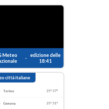
G Meteo
edizione delle
-
zionale
18:41
o città italiane
25°
37°
Torino
25°
31°
Genova