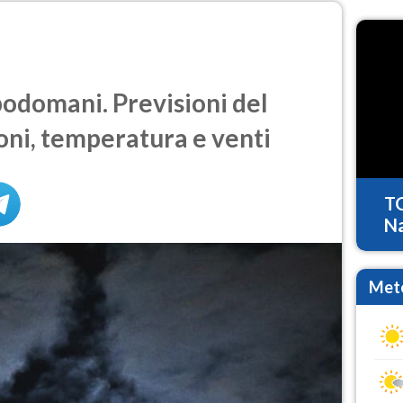
odomani. Previsioni del
oni, temperatura e venti
T
Na
Mete