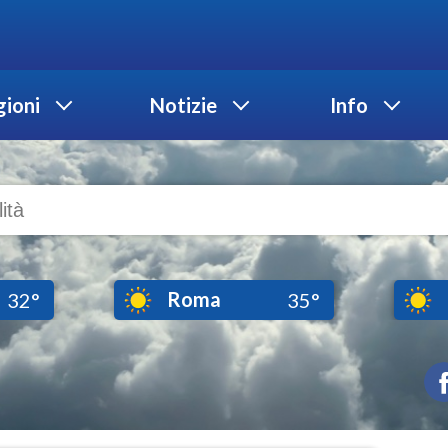
ioni
Notizie
Info
Roma
32°
35°