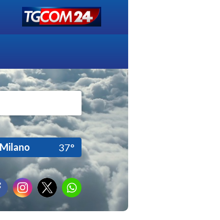
Milano
37°