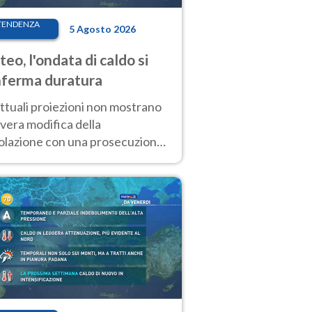
TENDENZA
5 Agosto 2026
eo, l'ondata di caldo si
ferma duratura
ttuali proiezioni non mostrano
vera modifica della
colazione con una prosecuzione
caldo fuori scala per molti
ni, compresa la settimana di
ragosto