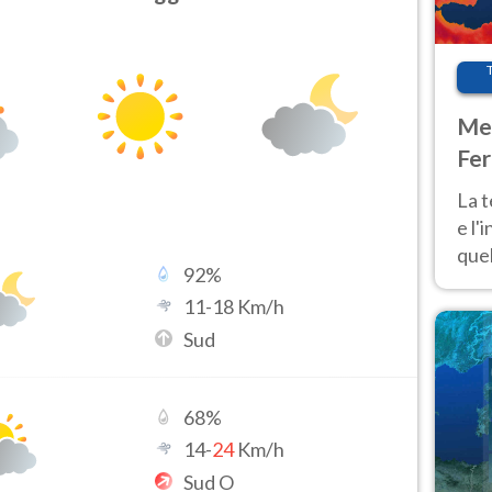
Met
Fer
pau
La 
e l'
quel
92
%
Fer
11
-
18
Km/h
tem
Sud
68
%
14
-
24
Km/h
Sud O