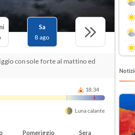
ni
Sa
o
8 ago
ggio con sole forte al mattino ed
Notizi
18:34
Luna calante
o
Pomeriggio
Sera