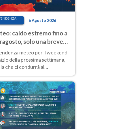
TENDENZA
6 Agosto 2026
eo: caldo estremo fino a
ragosto, solo una breve
sa. Ecco dove
tendenza meteo per il weekend
inizio della prossima settimana,
la che ci condurrà al
ragosto, vede ancora
perature molto elevate