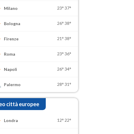
23°
37°
Milano
26°
38°
Bologna
21°
38°
Firenze
23°
36°
Roma
26°
34°
Napoli
28°
31°
Palermo
o città europee
12°
22°
Londra