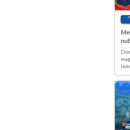
P
Met
nub
Sud
Doma
magg
temp
sem
prev