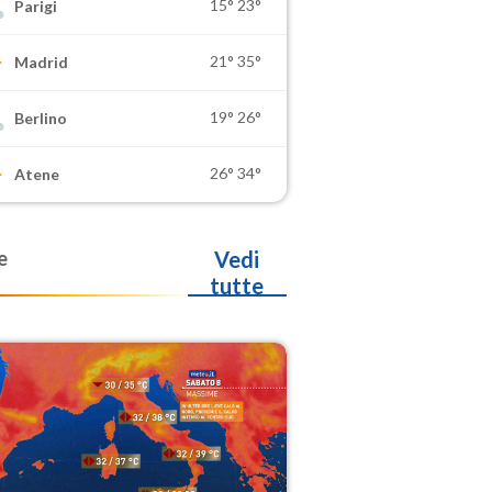
15°
23°
Parigi
21°
35°
Madrid
19°
26°
Berlino
26°
34°
Atene
e
Vedi
tutte