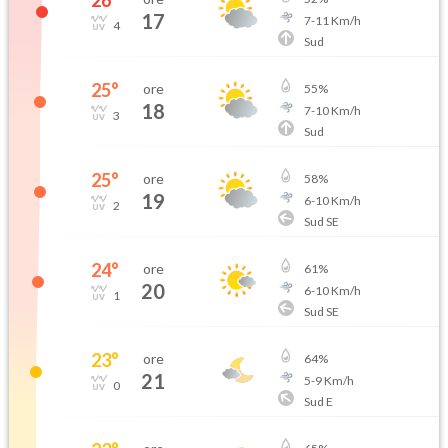
26
°
17
7
-
11
Km/h
4
Sud
25
°
ore
55
%
18
7
-
10
Km/h
3
Sud
25
°
ore
58
%
19
6
-
10
Km/h
2
Sud SE
24
°
ore
61
%
20
6
-
10
Km/h
1
Sud SE
23
°
ore
64
%
21
5
-
9
Km/h
0
Sud E