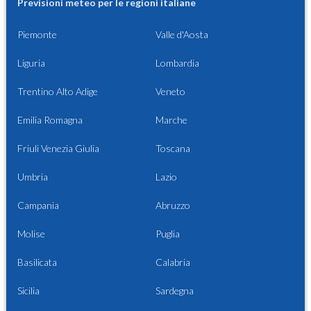
Previsioni meteo per le regioni italiane
Piemonte
Valle d'Aosta
Liguria
Lombardia
Trentino Alto Adige
Veneto
Emilia Romagna
Marche
Friuli Venezia Giulia
Toscana
Umbria
Lazio
Campania
Abruzzo
Molise
Puglia
Basilicata
Calabria
Sicilia
Sardegna