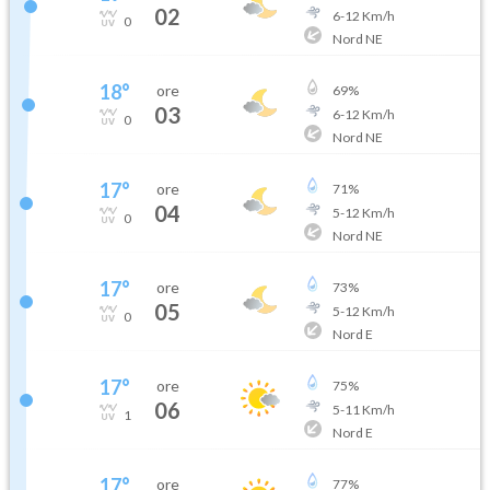
02
6
-
12
Km/h
0
Nord NE
18
°
ore
69
%
03
6
-
12
Km/h
0
Nord NE
17
°
ore
71
%
04
5
-
12
Km/h
0
Nord NE
17
°
ore
73
%
05
5
-
12
Km/h
0
Nord E
17
°
ore
75
%
06
5
-
11
Km/h
1
Nord E
17
°
ore
77
%