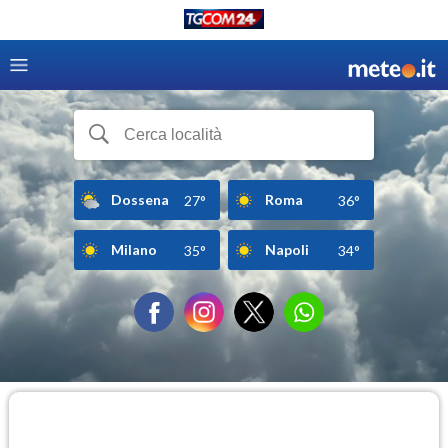
Dossena
Roma
27°
36°
Milano
Napoli
35°
34°