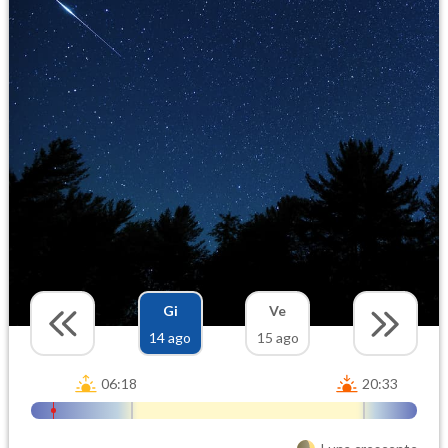
Gi
Ve
14 ago
15 ago
06:18
20:33