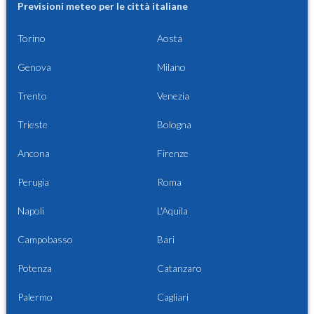
Previsioni meteo per le città italiane
Torino
Aosta
Genova
Milano
Trento
Venezia
Trieste
Bologna
Ancona
Firenze
Perugia
Roma
Napoli
L'Aquila
Campobasso
Bari
Potenza
Catanzaro
Palermo
Cagliari