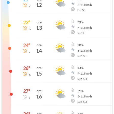
12
6
-
11
Km/h
7
Est SE
23
°
ore
63
%
13
7
-
11
Km/h
8
Sud E
24
°
ore
58
%
14
8
-
11
Km/h
7
Sud SE
26
°
ore
54
%
15
9
-
11
Km/h
6
Sud SO
27
°
ore
49
%
16
8
-
11
Km/h
5
Sud SO
ore
52
%