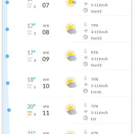
07
5
-
11
Km/h
2
Nord E
17
°
ore
79
%
08
4
-
11
Km/h
3
Nord E
17
°
ore
81
%
09
4
-
11
Km/h
4
Nord E
18
°
ore
76
%
10
5
-
11
Km/h
5
Est NE
20
°
ore
72
%
11
5
-
11
Km/h
6
Est
21
°
ore
67
%