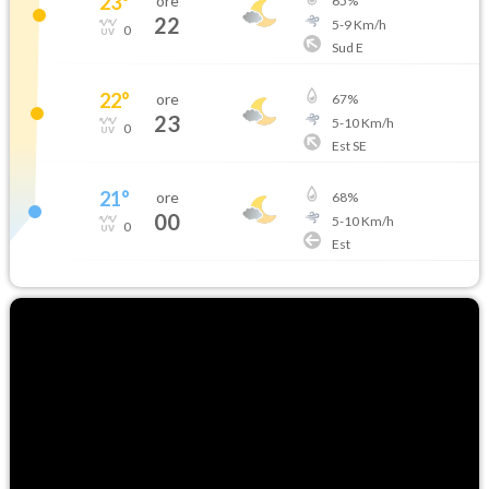
23
°
ore
65
%
22
5
-
9
Km/h
0
Sud E
22
°
ore
67
%
23
5
-
10
Km/h
0
Est SE
21
°
ore
68
%
00
5
-
10
Km/h
0
Est