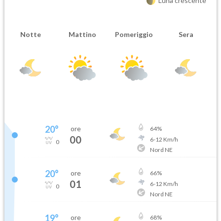
Luna crescente
Notte
Mattino
Pomeriggio
Sera
20
°
ore
64
%
00
6
-
12
Km/h
0
Nord NE
20
°
ore
66
%
01
6
-
12
Km/h
0
Nord NE
19
°
ore
68
%