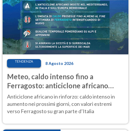
TENDENZA
8 Agosto 2026
Meteo, caldo intenso fino a
Ferragosto: anticiclone africano
ancora protagonista
Anticiclone africano in rinforzo: caldo intenso in
aumento nei prossimi giorni, con valori estremi
verso Ferragosto su gran parte d’Italia