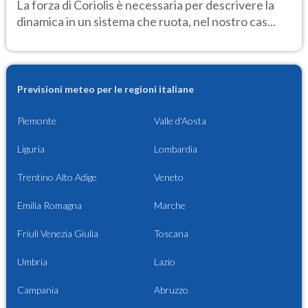
La forza di Coriolis è necessaria per descrivere la
dinamica in un sistema che ruota, nel nostro cas...
Previsioni meteo per le regioni italiane
Piemonte
Valle d'Aosta
Liguria
Lombardia
Trentino Alto Adige
Veneto
Emilia Romagna
Marche
Friuli Venezia Giulia
Toscana
Umbria
Lazio
Campania
Abruzzo