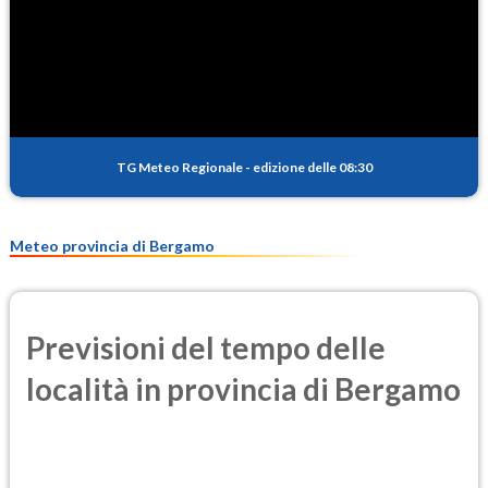
SO2
0.3
(Anidride solforosa)
PM10
11.9
(Materia particolata)
TG Meteo Regionale
-
edizione delle 08:30
PM25
8.0
(Materia particolata)
Meteo provincia di Bergamo
Previsioni del tempo delle
località in provincia di Bergamo