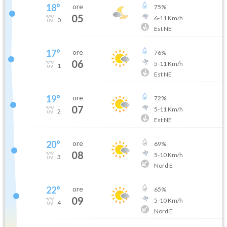
18
°
ore
75
%
05
6
-
11
Km/h
0
Est NE
17
°
ore
76
%
06
5
-
11
Km/h
1
Est NE
19
°
ore
72
%
07
5
-
11
Km/h
2
Est NE
20
°
ore
69
%
08
5
-
10
Km/h
3
Nord E
22
°
ore
65
%
09
5
-
10
Km/h
4
Nord E