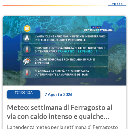
tutte
TENDENZA
7 Agosto 2026
Meteo: settimana di Ferragosto al
via con caldo intenso e qualche
temporale
La tendenza meteo per la settimana di Ferragosto