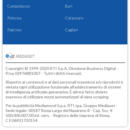
Campobasso
Bari
Potenza
Catanzaro
Palermo
Cagliari
Copyright © 1999-2020 RTI S.p.A. Direzione Business Digital -
P.Iva 03976881007 - Tutti i diritti riservati.
Rispetto ai contenuti e ai dati personali trasmessi e/o riprodotti è
vietata ogni utilizzazione funzionale all'addestramento di sistemi
di intelligenza artificiale generativa. È altresì fatto divieto
espresso di utilizzare mezzi automatizzati di data scraping.
Per la pubblicità
Mediamond S.p.a.
RTI spa, Gruppo Mediaset -
Sede legale: 00187 Roma Largo del Nazareno 8 - Cap. Soc. €
500.000.007,00 int. vers. - Registro delle Imprese di Roma,
C.F.06921720154