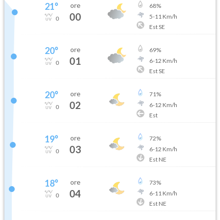
21
°
ore
68
%
00
5
-
11
Km/h
0
Est SE
20
°
ore
69
%
01
6
-
12
Km/h
0
Est SE
20
°
ore
71
%
02
6
-
12
Km/h
0
Est
19
°
ore
72
%
03
6
-
12
Km/h
0
Est NE
18
°
ore
73
%
04
6
-
11
Km/h
0
Est NE