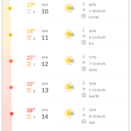
23
°
ore
62
%
10
5
-
10
Km/h
5
Est NE
24
°
ore
60
%
11
6
-
11
Km/h
6
Est
25
°
ore
57
%
12
7
-
11
Km/h
7
Sud E
25
°
ore
55
%
13
7
-
11
Km/h
8
Sud SE
26
°
ore
52
%
14
8
-
12
Km/h
7
Sud