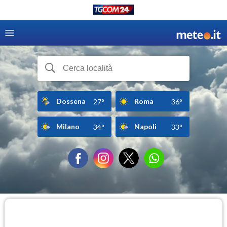
Dossena
Roma
27°
36°
Milano
Napoli
34°
33°