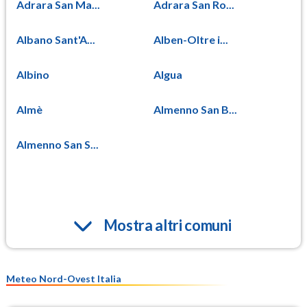
Adrara San Ma...
Adrara San Ro...
Albano Sant'A...
Alben-Oltre i...
Albino
Algua
Almè
Almenno San B...
Almenno San S...
Mostra altri comuni
Meteo Nord-Ovest Italia