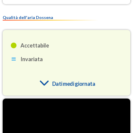
Qualità dell'aria Dossena
Accettabile
Invariata
Dati medi giornata
O3
95.4
(Ozono)
NO2
1.6
(Diossido di azoto)