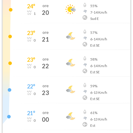
24
°
ore
55
%
20
7
-
14
Km/h
1
Sud E
23
°
ore
57
%
21
6
-
14
Km/h
0
Est SE
23
°
ore
58
%
22
6
-
14
Km/h
0
Est SE
22
°
ore
59
%
23
6
-
13
Km/h
0
Est SE
21
°
ore
61
%
00
6
-
13
Km/h
0
Est