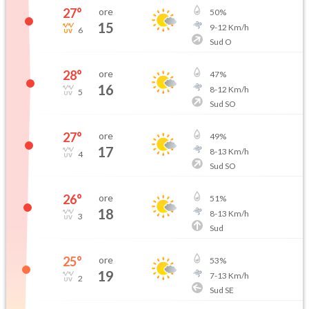
27
°
ore
50
%
15
9
-
12
Km/h
6
Sud O
28
°
ore
47
%
16
8
-
12
Km/h
5
Sud SO
27
°
ore
49
%
17
8
-
13
Km/h
4
Sud SO
26
°
ore
51
%
18
8
-
13
Km/h
3
Sud
25
°
ore
53
%
19
7
-
13
Km/h
2
Sud SE