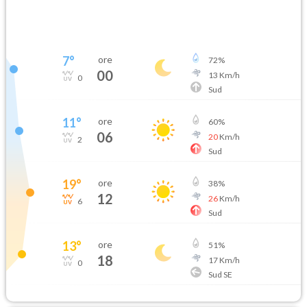
7
°
ore
72
%
00
13
Km/h
0
Sud
11
°
ore
60
%
06
20
Km/h
2
Sud
19
°
ore
38
%
12
26
Km/h
6
Sud
13
°
ore
51
%
18
17
Km/h
0
Sud SE