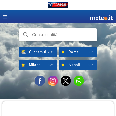
Cunnamul...
Roma
20°
35°
Milano
Napoli
37°
33°