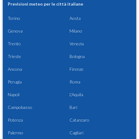
Previsioni meteo per le città italiane
Torino
Aosta
Genova
Milano
Trento
Venezia
Trieste
Bologna
Ancona
Firenze
Perugia
Roma
Napoli
L'Aquila
Campobasso
Bari
Potenza
Catanzaro
Palermo
Cagliari