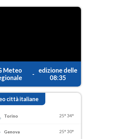
G Meteo
edizione delle
-
gionale
08:35
o città italiane
25°
34°
Torino
25°
30°
Genova