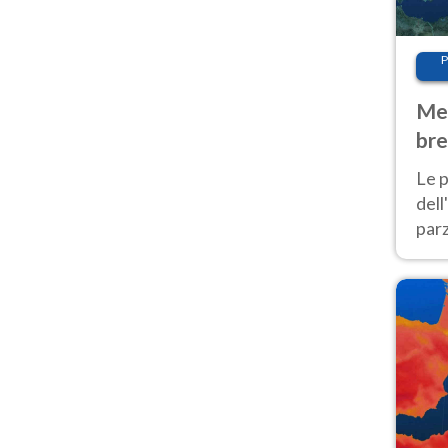
P
Met
bre
Nor
Le p
dell
parz
al 
40 g