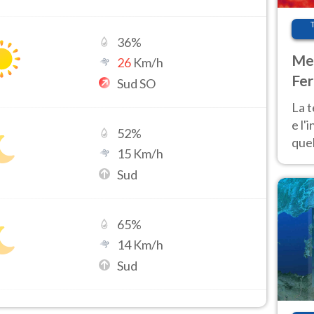
36
%
Met
26
Km/h
Fer
Sud SO
pau
La 
e l'
52
%
quel
15
Km/h
Fer
Sud
tem
65
%
14
Km/h
Sud