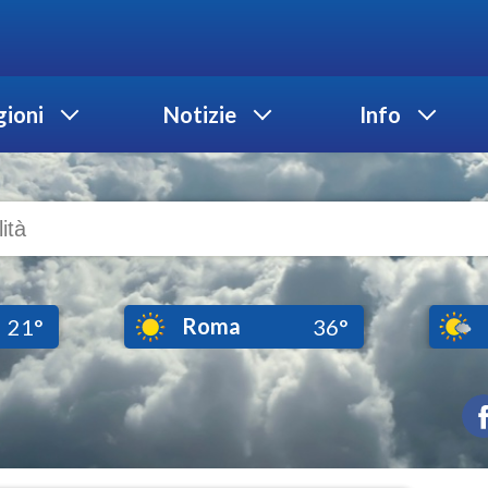
ioni
Notizie
Info
Roma
21°
36°