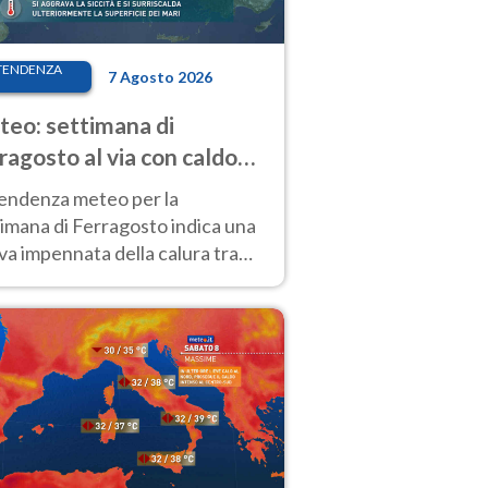
TENDENZA
7 Agosto 2026
eo: settimana di
ragosto al via con caldo
enso e qualche temporale
tendenza meteo per la
imana di Ferragosto indica una
a impennata della calura tra
 14 agosto, con nuovi rialzi
he al Nord.