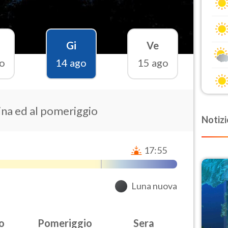
Gi
Ve
o
14 ago
15 ago
ina ed al pomeriggio
Notizi
17:55
Luna nuova
o
Pomeriggio
Sera