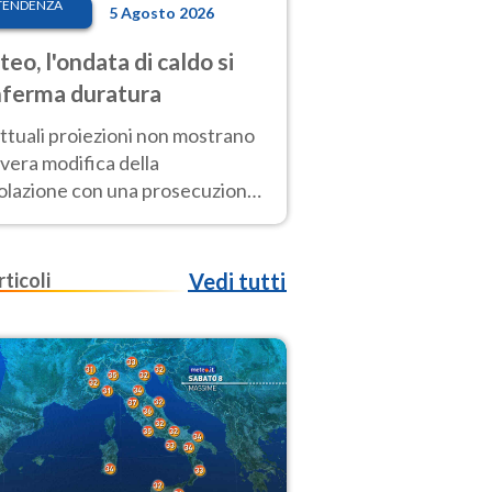
TENDENZA
5 Agosto 2026
eo, l'ondata di caldo si
ferma duratura
ttuali proiezioni non mostrano
vera modifica della
colazione con una prosecuzione
caldo fuori scala per molti
ni, compresa la settimana di
ragosto
rticoli
Vedi tutti