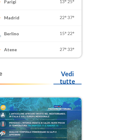
13°
25°
Parigi
22°
37°
Madrid
15°
22°
Berlino
27°
33°
Atene
e
Vedi
tutte