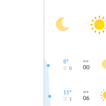
8
°
ore
00
0
11
°
ore
06
1