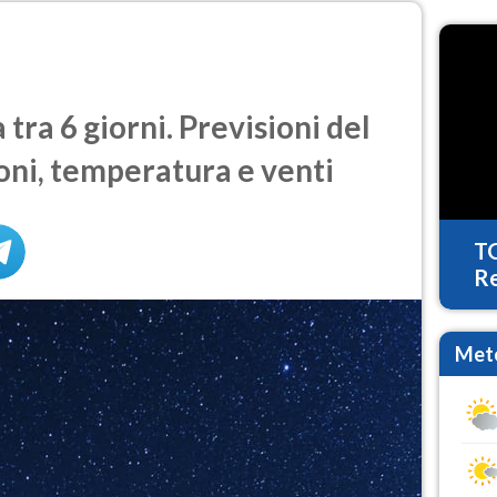
ra 6 giorni. Previsioni del
oni, temperatura e venti
T
Re
Mete