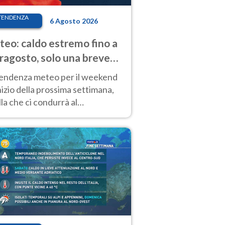
TENDENZA
6 Agosto 2026
eo: caldo estremo fino a
ragosto, solo una breve
sa. Ecco dove
tendenza meteo per il weekend
inizio della prossima settimana,
la che ci condurrà al
ragosto, vede ancora
perature molto elevate