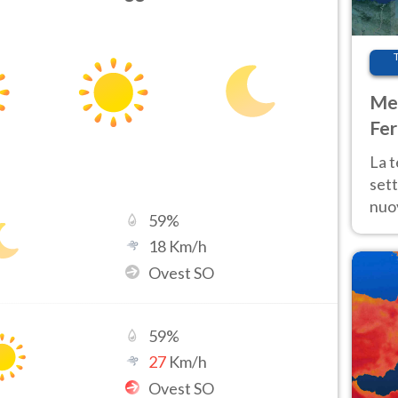
Met
Fer
int
La 
sett
nuov
59
%
11 e
18
Km/h
anc
Ovest SO
59
%
27
Km/h
Ovest SO