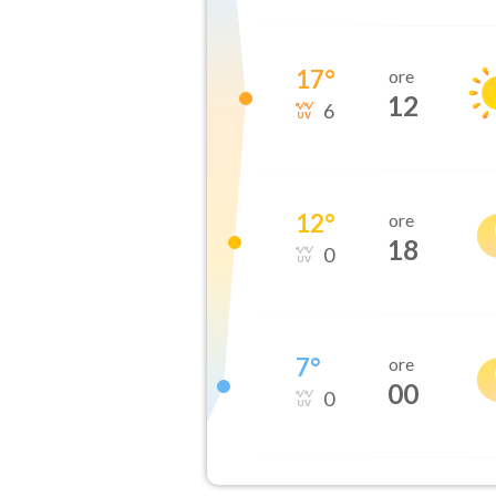
17
°
ore
12
6
12
°
ore
18
0
7
°
ore
00
0