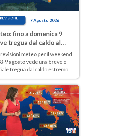
REVISIONE
7 Agosto 2026
eo: fino a domenica 9
ve tregua dal caldo al
d! Altrove calura e afa
revisioni meteo per il weekend
'8-9 agosto vede una breve e
iale tregua dal caldo estremo
Nord mentre altrove persistono
radi.