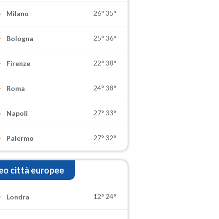
26°
35°
Milano
25°
36°
Bologna
22°
38°
Firenze
24°
38°
Roma
27°
33°
Napoli
27°
32°
Palermo
o città europee
12°
24°
Londra