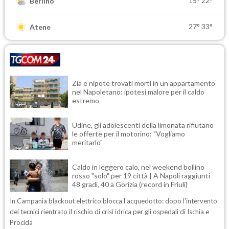
15°
22°
Berlino
27°
33°
Atene
Zia e nipote trovati morti in un appartamento
nel Napoletano: ipotesi malore per il caldo
estremo
Udine, gli adolescenti della limonata rifiutano
le offerte per il motorino: "Vogliamo
meritarlo"
Caldo in leggero calo, nel weekend bollino
rosso "solo" per 19 città | A Napoli raggiunti
48 gradi, 40 a Gorizia (record in Friuli)
In Campania blackout elettrico blocca l'acquedotto: dopo l'intervento
dei tecnici rientrato il rischio di crisi idrica per gli ospedali di Ischia e
Procida