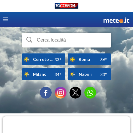
Cerreto ...
Roma
33°
36°
Milano
Napoli
34°
33°