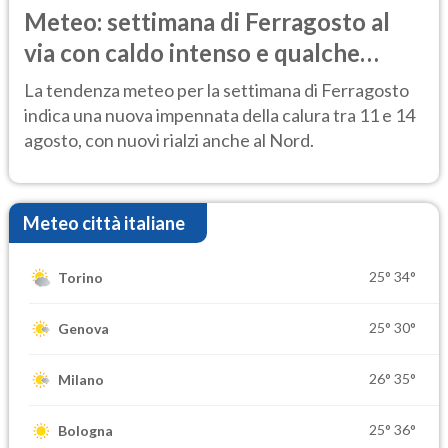
Meteo: settimana di Ferragosto al
via con caldo intenso e qualche
temporale
La tendenza meteo per la settimana di Ferragosto
indica una nuova impennata della calura tra 11 e 14
agosto, con nuovi rialzi anche al Nord.
Meteo città italiane
25°
34°
Torino
25°
30°
Genova
26°
35°
Milano
25°
36°
Bologna