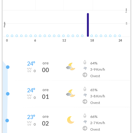
5 mm
Pioggia
2.5
0
6
12
18
24
24
°
ore
64
%
00
3
-
9
Km/h
0
Ovest
24
°
ore
65
%
01
3
-
8
Km/h
0
Ovest
23
°
ore
66
%
02
2
-
7
Km/h
0
Ovest