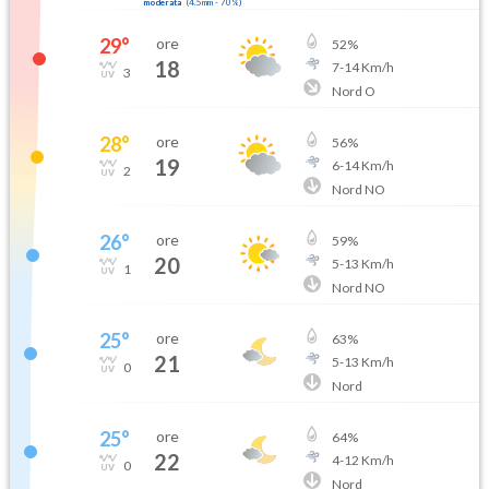
moderata
(
4.5mm
-
70
%)
29
°
ore
52
%
18
7
-
14
Km/h
3
Nord O
28
°
ore
56
%
19
6
-
14
Km/h
2
Nord NO
26
°
ore
59
%
20
5
-
13
Km/h
1
Nord NO
25
°
ore
63
%
21
5
-
13
Km/h
0
Nord
25
°
ore
64
%
22
4
-
12
Km/h
0
Nord