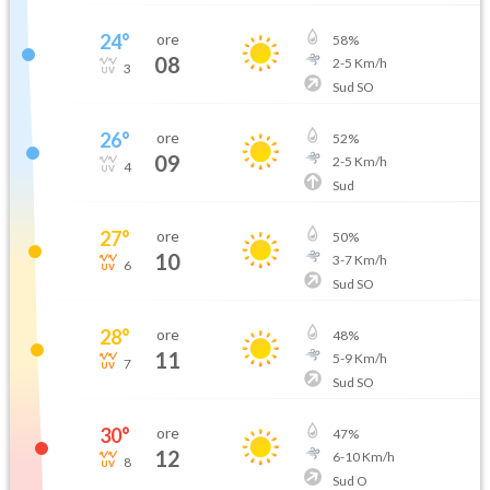
24
°
ore
58
%
08
2
-
5
Km/h
3
Sud SO
26
°
ore
52
%
09
2
-
5
Km/h
4
Sud
27
°
ore
50
%
10
3
-
7
Km/h
6
Sud SO
28
°
ore
48
%
11
5
-
9
Km/h
7
Sud SO
30
°
ore
47
%
12
6
-
10
Km/h
8
Sud O