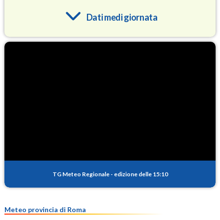
Dati medi giornata
O3
89.2
(Ozono)
NO2
2.4
(Diossido di azoto)
SO2
0.2
(Anidride solforosa)
PM10
14.8
(Materia particolata)
TG Meteo Regionale
-
edizione delle 15:10
PM25
9.0
(Materia particolata)
Meteo provincia di Roma