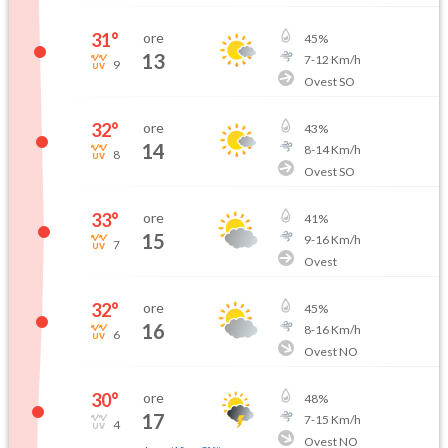
31
°
ore
45
%
13
7
-
12
Km/h
9
Ovest SO
32
°
ore
43
%
14
8
-
14
Km/h
8
Ovest SO
33
°
ore
41
%
15
9
-
16
Km/h
7
Ovest
32
°
ore
45
%
16
8
-
16
Km/h
6
Ovest NO
30
°
ore
48
%
17
7
-
15
Km/h
4
Ovest NO