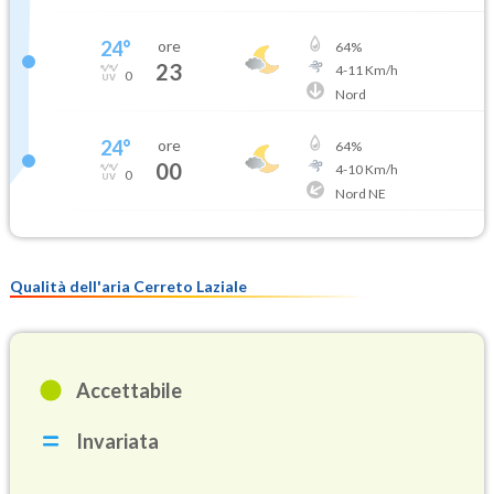
24
°
ore
64
%
23
4
-
11
Km/h
0
Nord
24
°
ore
64
%
00
4
-
10
Km/h
0
Nord NE
Qualità dell'aria Cerreto Laziale
Accettabile
Invariata