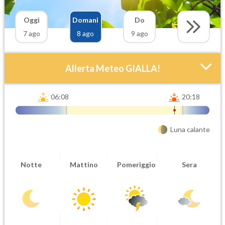
Oggi
Domani
Do
7 ago
8 ago
9 ago
Allerta Meteo GIALLA!
06:08
20:18
Luna calante
Attendibilità
Urgenza
Notte
Mattino
Pomeriggio
Sera
Probabile
Ordinaria
Orario inizio
Ora fine
08-08T
08-08T