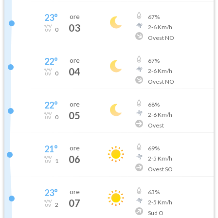
23
°
ore
67
%
03
2
-
6
Km/h
0
Ovest NO
22
°
ore
67
%
04
2
-
6
Km/h
0
Ovest NO
22
°
ore
68
%
05
2
-
6
Km/h
0
Ovest
21
°
ore
69
%
06
2
-
5
Km/h
1
Ovest SO
23
°
ore
63
%
07
2
-
5
Km/h
2
Sud O