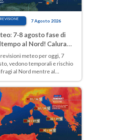
REVISIONE
7 Agosto 2026
eo: 7-8 agosto fase di
tempo al Nord! Calura
o a Ferragosto
revisioni meteo per oggi, 7
to, vedono temporali e rischio
fragi al Nord mentre al
tro-Sud sole e caldo sempre
to intenso.