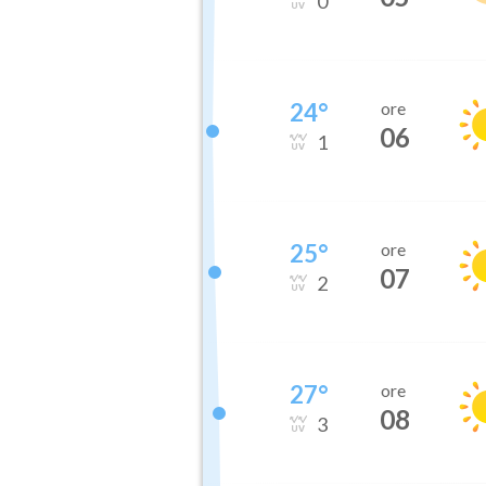
0
24
°
ore
06
1
25
°
ore
07
2
27
°
ore
08
3