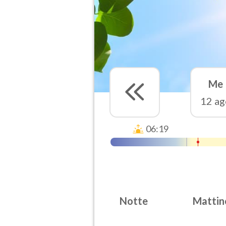
Me
12 ag
06:19
Notte
Mattin