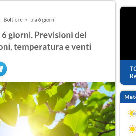
Boltiere
tra 6 giorni
6 giorni. Previsioni del
oni, temperatura e venti
T
Re
Mete