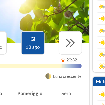
Gi
o
13 ago
20:32
Luna crescente
Mete
o
Pomeriggio
Sera