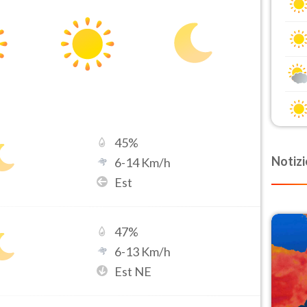
45
%
Notizi
6
-
14
Km/h
Est
47
%
6
-
13
Km/h
Est NE