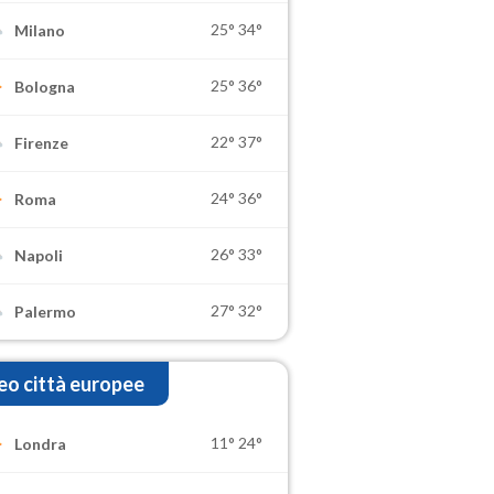
25°
34°
Milano
25°
36°
Bologna
22°
37°
Firenze
24°
36°
Roma
26°
33°
Napoli
27°
32°
Palermo
o città europee
11°
24°
Londra