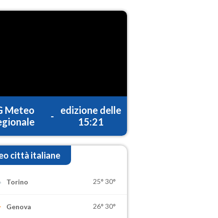
G Meteo
edizione delle
-
gionale
15:21
o città italiane
25°
30°
Torino
26°
30°
Genova