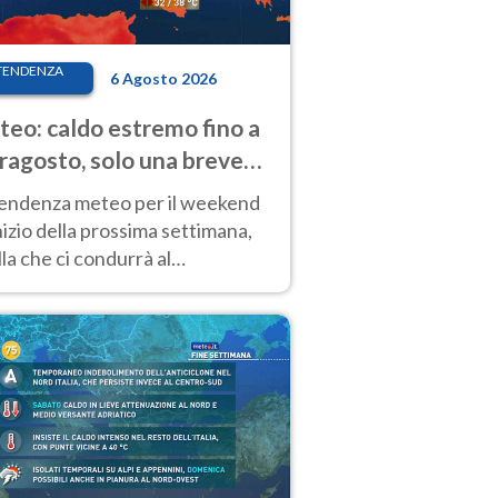
TENDENZA
6 Agosto 2026
eo: caldo estremo fino a
ragosto, solo una breve
sa. Ecco dove
tendenza meteo per il weekend
inizio della prossima settimana,
la che ci condurrà al
ragosto, vede ancora
perature molto elevate