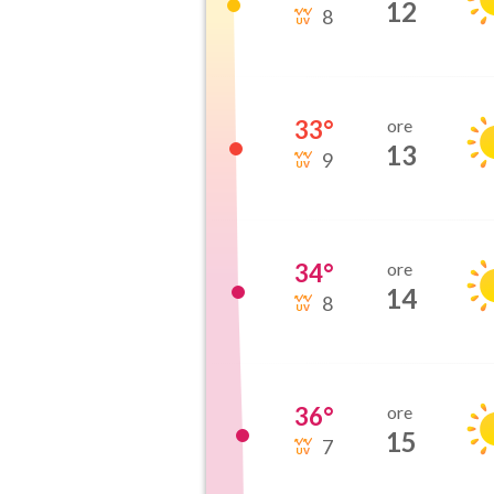
12
8
33
°
ore
13
9
34
°
ore
14
8
36
°
ore
15
7