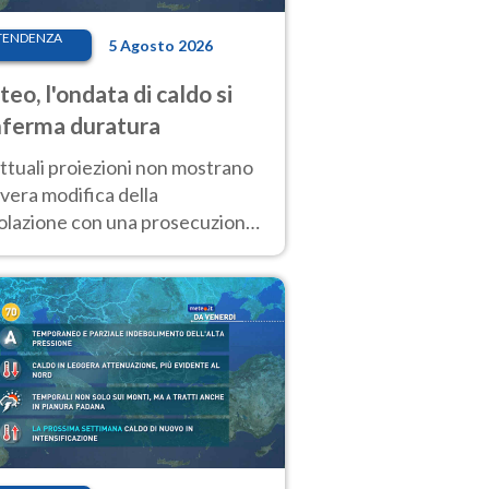
TENDENZA
5 Agosto 2026
eo, l'ondata di caldo si
ferma duratura
ttuali proiezioni non mostrano
vera modifica della
colazione con una prosecuzione
caldo fuori scala per molti
ni, compresa la settimana di
ragosto