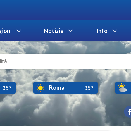
ioni
Notizie
Info
Roma
35°
35°