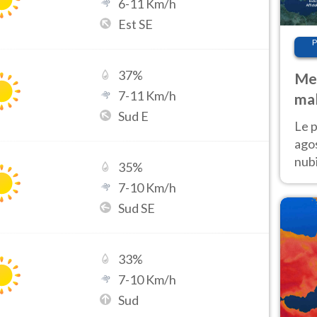
6
-
11
Km/h
Est SE
P
37
%
Met
7
-
11
Km/h
mal
Sud E
fin
Le p
agos
nubi
35
%
Cen
7
-
10
Km/h
mol
Sud SE
33
%
7
-
10
Km/h
Sud