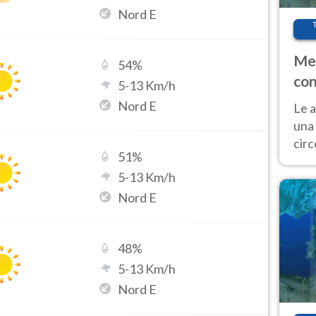
Nord E
Met
54
%
con
5
-
13
Km/h
Nord E
Le a
una 
cir
51
%
del 
5
-
13
Km/h
gior
Fer
Nord E
48
%
5
-
13
Km/h
Nord E