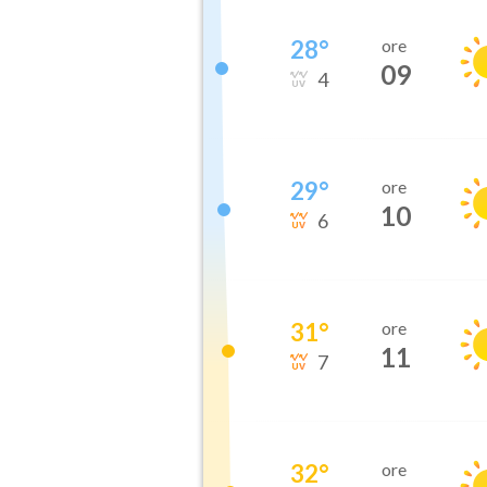
28
°
ore
09
4
29
°
ore
10
6
31
°
ore
11
7
32
°
ore