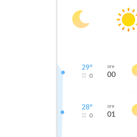
29
°
ore
00
0
28
°
ore
01
0