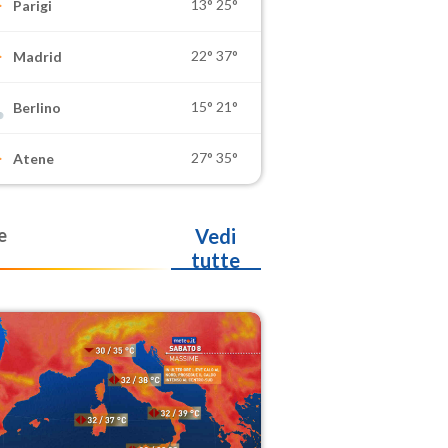
13°
25°
Parigi
22°
37°
Madrid
15°
21°
Berlino
27°
35°
Atene
e
Vedi
tutte