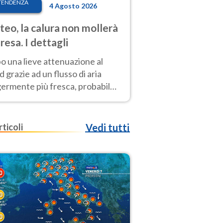
TENDENZA
4 Agosto 2026
eo, la calura non mollerà
presa. I dettagli
o una lieve attenuazione al
 grazie ad un flusso di aria
germente più fresca, probabile
o rinforzo dell’anticiclone
icano entro Ferragosto
rticoli
Vedi tutti