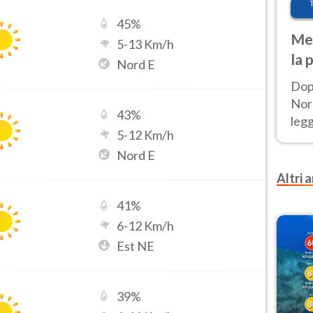
45
%
Met
5
-
13
Km/h
la 
Nord E
Dop
Nord
43
%
leg
5
-
12
Km/h
nuov
Nord E
afr
Altri a
41
%
6
-
12
Km/h
Est NE
39
%