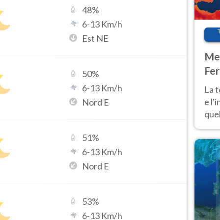
48
%
6
-
13
Km/h
Est NE
Met
Fer
50
%
pau
6
-
13
Km/h
La 
e l'
Nord E
quel
Fer
51
%
tem
6
-
13
Km/h
Nord E
53
%
6
-
13
Km/h