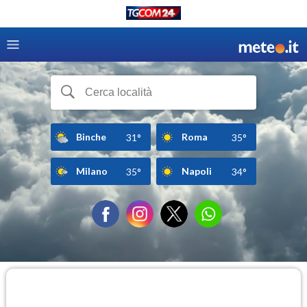
Binche
Roma
31°
35°
Milano
Napoli
35°
34°