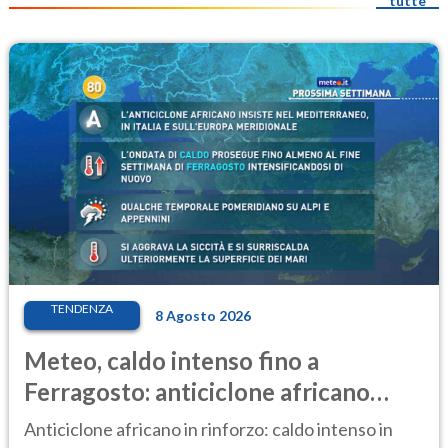
tutte
TENDENZA
8 Agosto 2026
Meteo, caldo intenso fino a
Ferragosto: anticiclone africano
ancora protagonista
Anticiclone africano in rinforzo: caldo intenso in