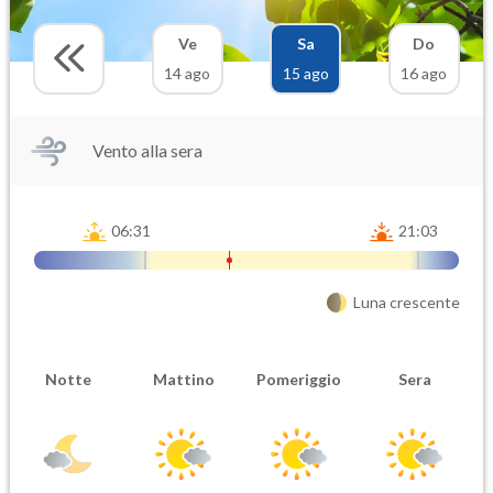
Ve
Sa
Do
14 ago
15 ago
16 ago
Vento alla sera
06:31
21:03
Luna crescente
Notte
Mattino
Pomeriggio
Sera