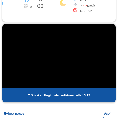
12
°
00
7
-
19
Km/h
0
Nord NE
TG Meteo Regionale
-
edizione delle 15:13
Ultime news
Vedi