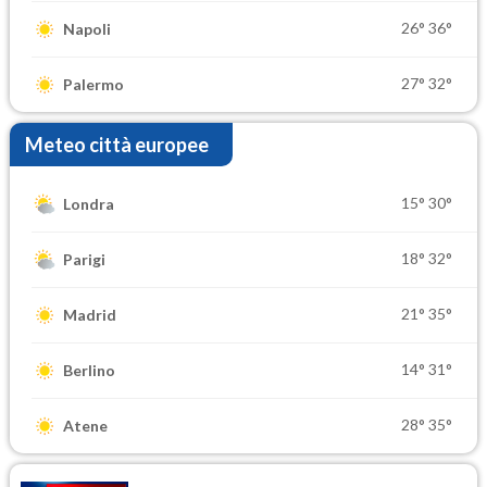
26°
36°
Napoli
27°
32°
Palermo
Meteo città europee
15°
30°
Londra
18°
32°
Parigi
21°
35°
Madrid
14°
31°
Berlino
28°
35°
Atene