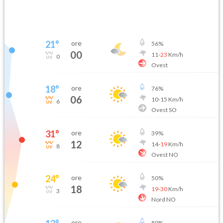
21
°
ore
56
%
00
11
-
23
Km/h
0
Ovest
18
°
ore
76
%
06
10
-
15
Km/h
6
Ovest SO
31
°
ore
39
%
12
14
-
19
Km/h
8
Ovest NO
24
°
ore
50
%
18
19
-
30
Km/h
3
Nord NO
ore
89
%