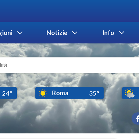
ioni
Notizie
Info
Roma
24°
35°