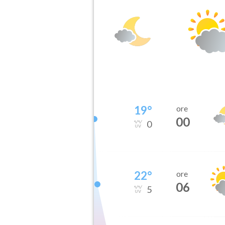
19
°
ore
00
0
22
°
ore
06
5