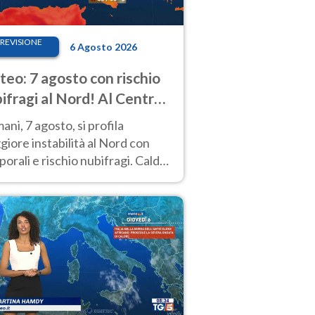
REVISIONE
6 Agosto 2026
eo: 7 agosto con rischio
ifragi al Nord! Al Centro-
 caldo estremo
ni, 7 agosto, si profila
iore instabilità al Nord con
orali e rischio nubifragi. Caldo
pre estremo al Centro-Sud. Le
isioni.