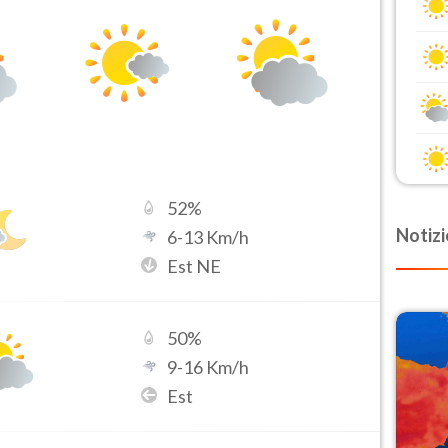
52
%
Notizi
6
-
13
Km/h
Est NE
50
%
9
-
16
Km/h
Est