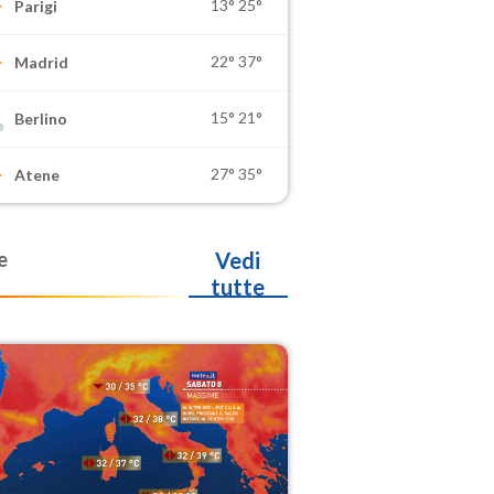
13°
25°
Parigi
22°
37°
Madrid
15°
21°
Berlino
27°
35°
Atene
e
Vedi
tutte