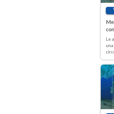
Met
con
Le a
una 
cir
del 
gior
Fer