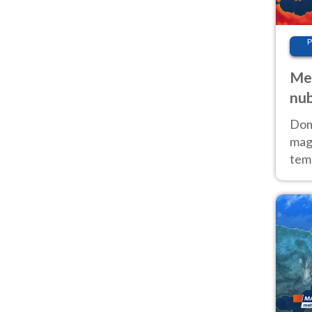
P
Met
nub
Sud
Doma
magg
temp
sem
prev