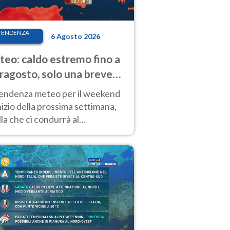
TENDENZA
6 Agosto 2026
eo: caldo estremo fino a
ragosto, solo una breve
sa. Ecco dove
tendenza meteo per il weekend
inizio della prossima settimana,
la che ci condurrà al
ragosto, vede ancora
perature molto elevate