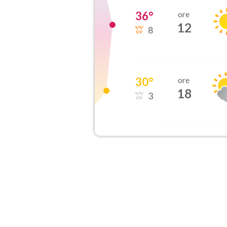
36
°
ore
12
8
30
°
ore
18
3