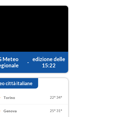
G Meteo
edizione delle
-
gionale
15:22
o città italiane
22°
34°
Torino
25°
31°
Genova