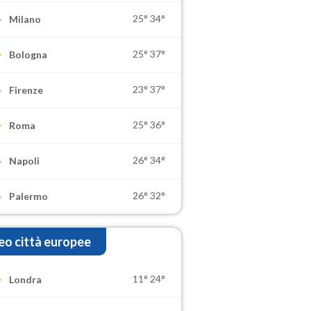
25°
34°
Milano
25°
37°
Bologna
23°
37°
Firenze
25°
36°
Roma
26°
34°
Napoli
26°
32°
Palermo
o città europee
11°
24°
Londra