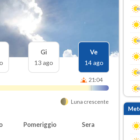
Gi
Ve
o
13 ago
14 ago
21:04
Luna crescente
Mete
o
Pomeriggio
Sera