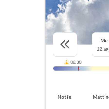
Me
12 ag
06:30
Notte
Mattin