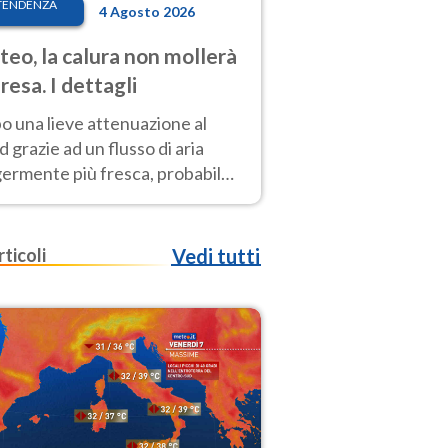
TENDENZA
4 Agosto 2026
eo, la calura non mollerà
presa. I dettagli
o una lieve attenuazione al
 grazie ad un flusso di aria
germente più fresca, probabile
o rinforzo dell’anticiclone
icano entro Ferragosto
rticoli
Vedi tutti