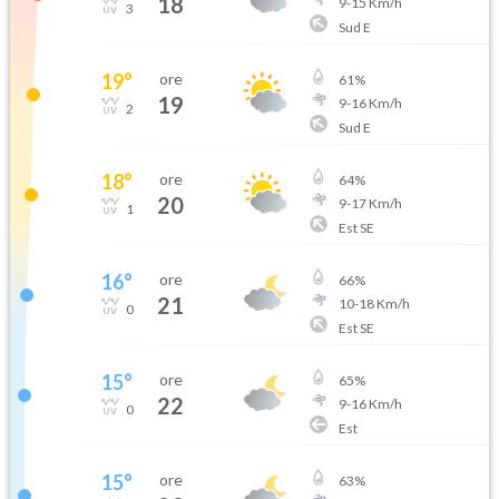
18
9
-
15
Km/h
3
Sud E
19
°
ore
61
%
19
9
-
16
Km/h
2
Sud E
18
°
ore
64
%
20
9
-
17
Km/h
1
Est SE
16
°
ore
66
%
21
10
-
18
Km/h
0
Est SE
15
°
ore
65
%
22
9
-
16
Km/h
0
Est
15
°
ore
63
%