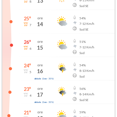
13
6
-
11
Km/h
8
Sud SE
25
°
ore
54
%
14
7
-
12
Km/h
7
Sud SE
26
°
ore
51
%
15
7
-
12
Km/h
6
Sud
24
°
ore
54
%
16
8
-
13
Km/h
5
Sud
debole
(
1mm
-
30
%)
23
°
ore
56
%
17
8
-
14
Km/h
4
Sud SE
debole
(
1mm
-
30
%)
21
°
ore
59
%