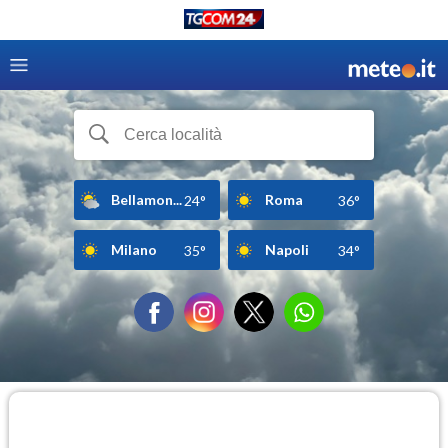
Bellamon...
Roma
24°
36°
Milano
Napoli
35°
34°