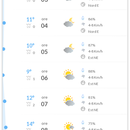
0
Nord E
11
°
ore
86
%
04
4
-
8
Km/h
0
Nord E
10
°
ore
87
%
05
4
-
8
Km/h
0
Est NE
9
°
ore
88
%
06
4
-
8
Km/h
1
Est NE
12
°
ore
81
%
07
4
-
8
Km/h
2
Est NE
14
°
ore
75
%
08
4
-
8
Km/h