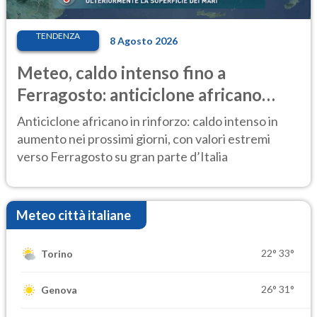
TENDENZA
8 Agosto 2026
Meteo, caldo intenso fino a
Ferragosto: anticiclone africano
ancora protagonista
Anticiclone africano in rinforzo: caldo intenso in
aumento nei prossimi giorni, con valori estremi
verso Ferragosto su gran parte d’Italia
Meteo città italiane
22°
33°
Torino
26°
31°
Genova