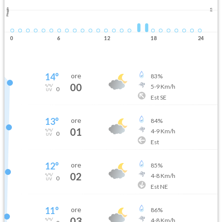
Pioggia
2.5
0
6
12
18
24
14
°
ore
83
%
00
5
-
9
Km/h
0
Est SE
13
°
ore
84
%
01
4
-
9
Km/h
0
Est
12
°
ore
85
%
02
4
-
8
Km/h
0
Est NE
11
°
ore
86
%
03
4
-
8
Km/h