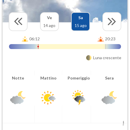
Ve
Sa
14 ago
15 ago
06:12
20:23
Luna crescente
Notte
Mattino
Pomeriggio
Sera
5 mm