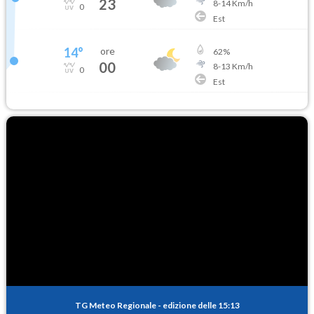
23
8
-
14
Km/h
0
Est
14
°
ore
62
%
00
8
-
13
Km/h
0
Est
TG Meteo Regionale
-
edizione delle 15:13