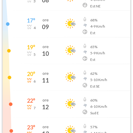
3
Est NE
17
°
ore
68
%
09
4
-
9
Km/h
4
Est
19
°
ore
65
%
10
5
-
9
Km/h
5
Est
20
°
ore
62
%
11
5
-
10
Km/h
6
Est SE
22
°
ore
60
%
12
6
-
10
Km/h
7
Sud E
23
°
ore
57
%