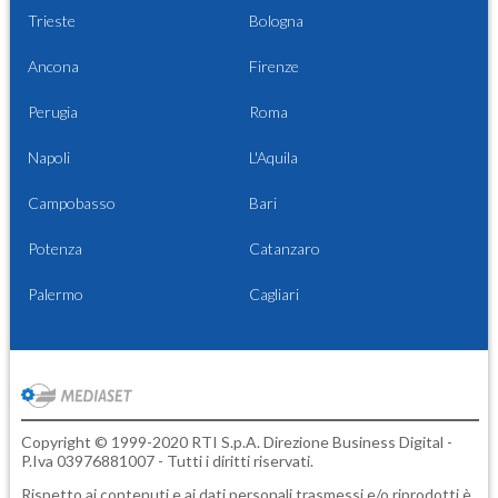
Trieste
Bologna
Ancona
Firenze
Perugia
Roma
Napoli
L'Aquila
Campobasso
Bari
Potenza
Catanzaro
Palermo
Cagliari
Copyright © 1999-2020 RTI S.p.A. Direzione Business Digital -
P.Iva 03976881007 - Tutti i diritti riservati.
Rispetto ai contenuti e ai dati personali trasmessi e/o riprodotti è