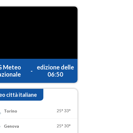
G Meteo
edizione delle
-
zionale
06:50
o città italiane
25°
33°
Torino
25°
30°
Genova