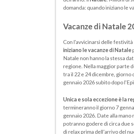
domanda: quando iniziano le v
Vacanze di Natale 20
Con l'avvicinarsi delle festivit
iniziano le vacanze di Natale
p
Natale non hanno la stessa data
regione. Nella maggior parte de
tra il 22 e 24 dicembre, giorno 
gennaio 2026 subito dopo l'Epi
Unica e sola eccezione è la reg
termineranno il giorno 7 gennaio
gennaio 2026. Date alla mano mi
potranno godere di circa due se
di relax prima dell’arrivo del n