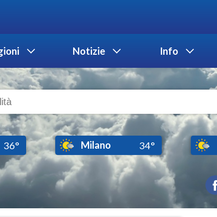
ioni
Notizie
Info
Milano
36°
34°