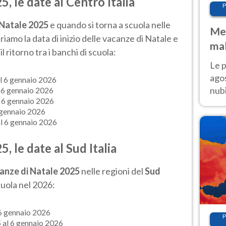
, le date al Centro Italia
P
 Natale 2025
e quando si torna a scuola nelle
Met
riamo la data di inizio delle vacanze di Natale e
mal
l ritorno tra i banchi di scuola:
fin
Le p
agos
l 6 gennaio 2026
nubi
 6 gennaio 2026
 6 gennaio 2026
Cen
 gennaio 2026
mol
l 6 gennaio 2026
, le date al Sud Italia
anze di Natale 2025
nelle regioni del
Sud
cuola nel 2026:
6 gennaio 2026
P
 al 6 gennaio 2026