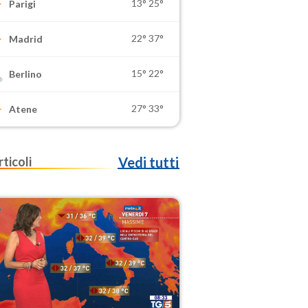
13°
25°
Parigi
22°
37°
Madrid
15°
22°
Berlino
27°
33°
Atene
rticoli
Vedi tutti