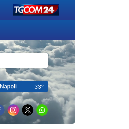
Napoli
33°