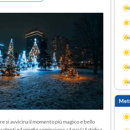
Mete
e si avvicina il momento più magico e bello
studenti e famiglie cominciano a farsi la fatidica