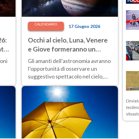
CALENDARIO
17 Giugno 2026
26:
Occhi al cielo, Luna, Venere
ate
e Giove formeranno un
suggestivo triangolo
ioni
Gli amanti dell’astronomia avranno
luminoso: ecco quando
l’opportunità di osservare un
suggestivo spettacolo nel cielo,
con la Luna, Venere e Giove
protagonisti di una rara
configurazione celeste.
L’invia
testimo
situazi