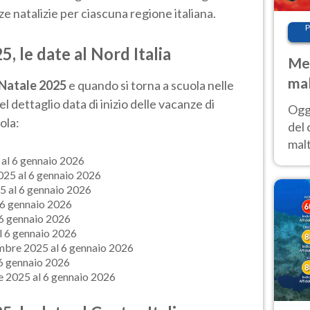
nze natalizie per ciascuna regione italiana.
P
, le date al Nord Italia
Met
mal
 Natale 2025
e quando si torna a scuola nelle
nub
el dettaglio data di inizio delle vacanze di
Oggi
es
ola:
del 
malt
estr
 al 6 gennaio 2026
025 al 6 gennaio 2026
prev
5 al 6 gennaio 2026
 6 gennaio 2026
 6 gennaio 2026
l 6 gennaio 2026
mbre 2025 al 6 gennaio 2026
 6 gennaio 2026
e 2025 al 6 gennaio 2026