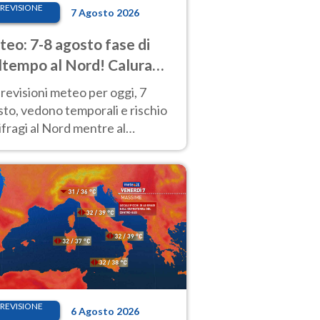
REVISIONE
7 Agosto 2026
eo: 7-8 agosto fase di
tempo al Nord! Calura
o a Ferragosto
revisioni meteo per oggi, 7
to, vedono temporali e rischio
fragi al Nord mentre al
tro-Sud sole e caldo sempre
to intenso.
REVISIONE
6 Agosto 2026