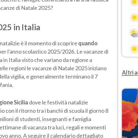
acanze di Natale 2025?
25 in Italia
à natalizie è il momento di scoprire
quando
er l'anno scolastico 2025/2026. Le vacanze di
 in Italia visto che variano da regione a
lle regioni le vacanze di Natale 2025 iniziano
Altri a
della vigilia, e generalmente terminano il 7
fania.
ione Sicilia
dove le festività natalizie
 con il ritorno tra i banchi di scuola il giorno 8
lioni di studenti, insegnanti e famiglia
ttimane di vacanza tra luci, regali e momenti
uovo anno. A seguire il calendario dettagliato