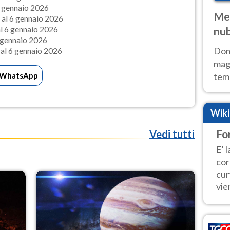
6 gennaio 2026
Met
 al 6 gennaio 2026
l 6 gennaio 2026
nub
 gennaio 2026
Sud
Doma
al 6 gennaio 2026
magg
WhatsApp
temp
sem
prev
Wik
Fo
Vedi tutti
E' 
cor
cur
vie