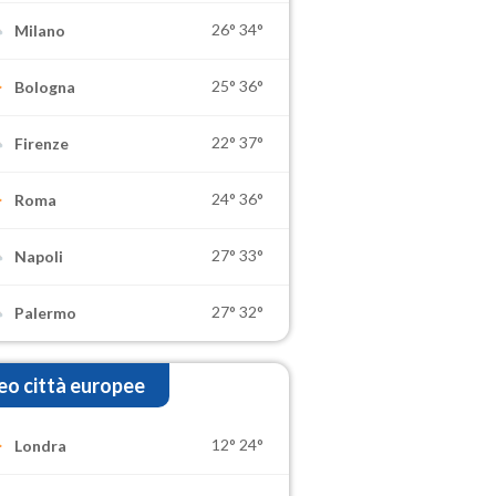
26°
34°
Milano
25°
36°
Bologna
22°
37°
Firenze
24°
36°
Roma
27°
33°
Napoli
27°
32°
Palermo
o città europee
12°
24°
Londra