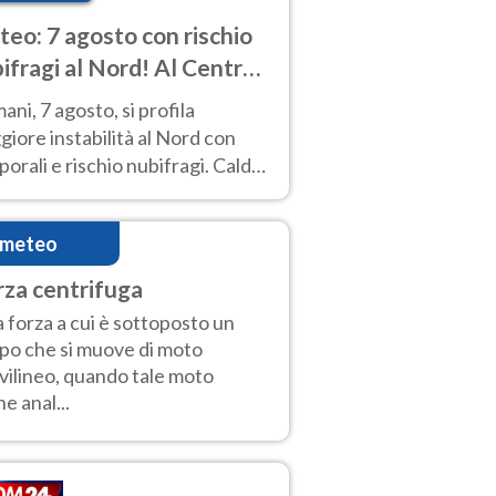
eo: 7 agosto con rischio
ifragi al Nord! Al Centro-
 caldo estremo
ni, 7 agosto, si profila
iore instabilità al Nord con
orali e rischio nubifragi. Caldo
pre estremo al Centro-Sud. Le
isioni.
imeteo
rza centrifuga
la forza a cui è sottoposto un
po che si muove di moto
vilineo, quando tale moto
ne anal...