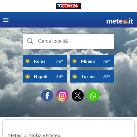
Roma
Milano
36°
36°
Napoli
Torino
34°
32°
Meteo
Notizie Meteo