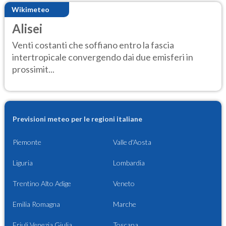
Wikimeteo
Alisei
Venti costanti che soffiano entro la fascia
intertropicale convergendo dai due emisferi in
prossimit...
Previsioni meteo per le regioni italiane
Piemonte
Valle d'Aosta
Liguria
Lombardia
Trentino Alto Adige
Veneto
Emilia Romagna
Marche
Friuli Venezia Giulia
Toscana