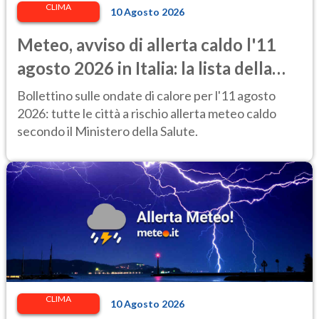
CLIMA
10 Agosto 2026
Meteo, avviso di allerta caldo l'11
agosto 2026 in Italia: la lista della
città a rischio per il Ministero della
Bollettino sulle ondate di calore per l'11 agosto
Salute
2026: tutte le città a rischio allerta meteo caldo
secondo il Ministero della Salute.
CLIMA
10 Agosto 2026