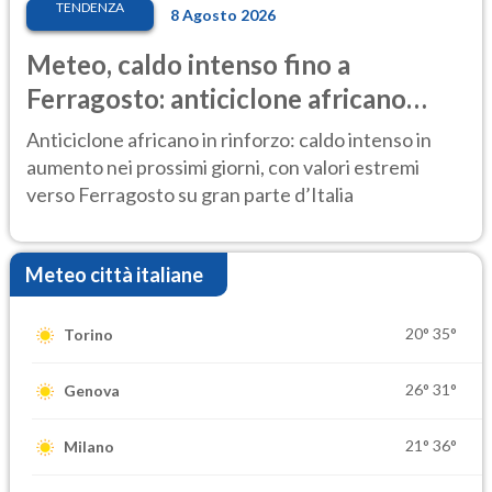
TENDENZA
8 Agosto 2026
Meteo, caldo intenso fino a
Ferragosto: anticiclone africano
ancora protagonista
Anticiclone africano in rinforzo: caldo intenso in
aumento nei prossimi giorni, con valori estremi
verso Ferragosto su gran parte d’Italia
Meteo città italiane
20°
35°
Torino
26°
31°
Genova
21°
36°
Milano