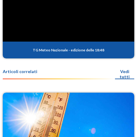
TG Meteo Nazionale
-
edizione delle 18:48
Articoli correlati
Vedi
tutti