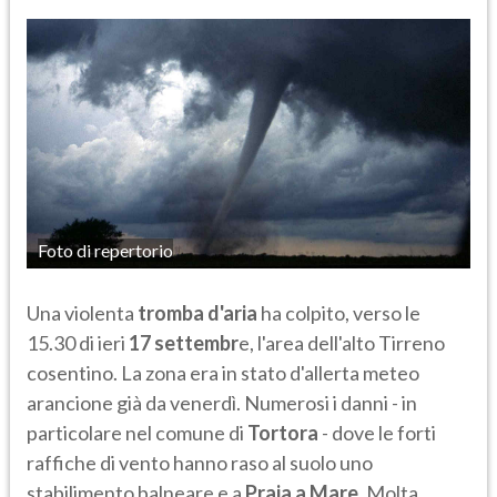
Foto di repertorio
Una violenta
tromba d'aria
ha colpito, verso le
15.30 di ieri
17 settembr
e, l'area dell'alto Tirreno
cosentino. La zona era in stato d'allerta meteo
arancione già da venerdì. Numerosi i danni - in
particolare nel comune di
Tortora
- dove le forti
raffiche di vento hanno raso al suolo uno
stabilimento balneare e a
Praia a Mare
. Molta