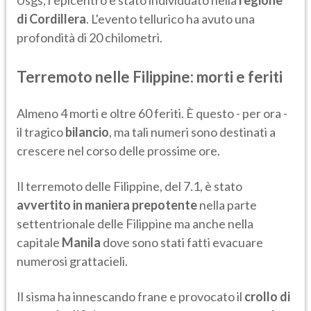
Usgs, l’epicentro è stato individuato nella
regione
di Cordillera
. L'evento tellurico ha avuto una
profondità di 20 chilometri.
Terremoto nelle Filippine: morti e feriti
Almeno 4 morti e oltre 60 feriti. È questo - per ora -
il tragico
bilancio
, ma tali numeri sono destinati a
crescere nel corso delle prossime ore.
Il terremoto delle Filippine, del 7.1, è stato
avvertito in maniera prepotente
nella parte
settentrionale delle Filippine ma anche nella
capitale
Manila
dove sono stati fatti evacuare
numerosi grattacieli.
Il sisma ha innescando frane e provocato il
crollo di