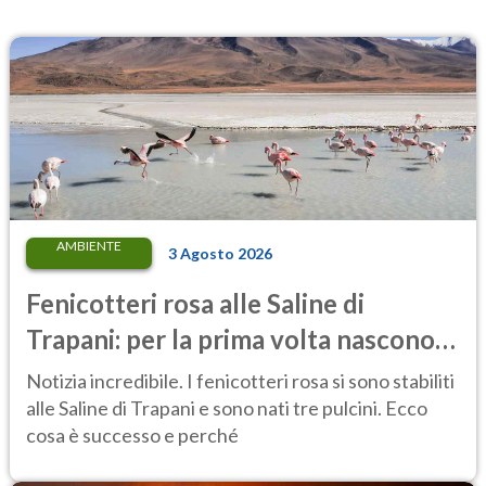
AMBIENTE
3 Agosto 2026
Fenicotteri rosa alle Saline di
Trapani: per la prima volta nascono
tre pulcini nella riserva
Notizia incredibile. I fenicotteri rosa si sono stabiliti
alle Saline di Trapani e sono nati tre pulcini. Ecco
cosa è successo e perché