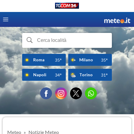
Roma
Milano
35°
35°
Napoli
Torino
34°
31°
Meteo
Notizie Meteo