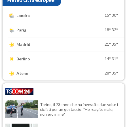
15°
30°
Londra
18°
32°
Parigi
21°
35°
Madrid
14°
31°
Berlino
28°
35°
Atene
Torino, il 73enne che ha investito due volte i
ciclisti per un gestaccio: "Ho reagito male,
non ero in me"