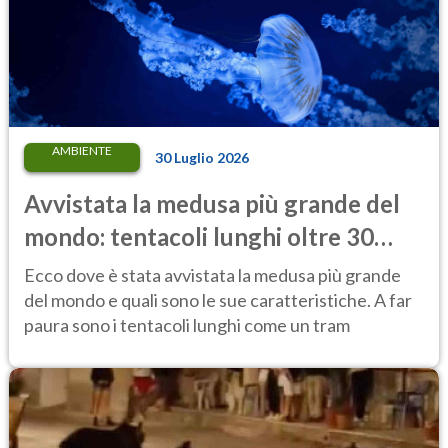
AMBIENTE
30 Luglio 2026
Avvistata la medusa più grande del
mondo: tentacoli lunghi oltre 30
metri, più di un tram cittadino
Ecco dove è stata avvistata la medusa più grande
del mondo e quali sono le sue caratteristiche. A far
paura sono i tentacoli lunghi come un tram