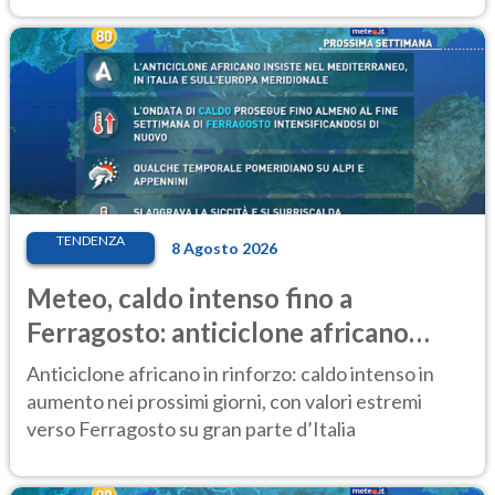
TENDENZA
8 Agosto 2026
Meteo, caldo intenso fino a
Ferragosto: anticiclone africano
ancora protagonista
Anticiclone africano in rinforzo: caldo intenso in
aumento nei prossimi giorni, con valori estremi
verso Ferragosto su gran parte d’Italia