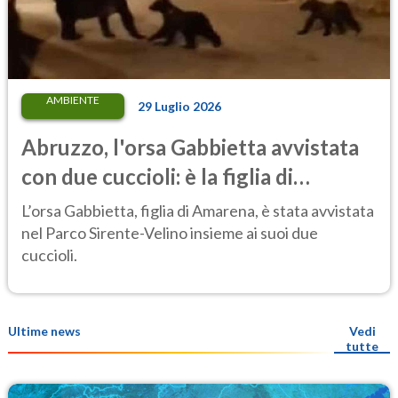
AMBIENTE
29 Luglio 2026
Abruzzo, l'orsa Gabbietta avvistata
con due cuccioli: è la figlia di
Amarena
L’orsa Gabbietta, figlia di Amarena, è stata avvistata
nel Parco Sirente-Velino insieme ai suoi due
cuccioli.
Ultime news
Vedi
tutte