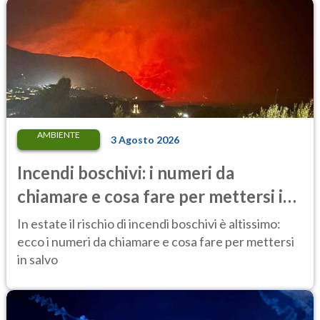
AMBIENTE
3 Agosto 2026
Incendi boschivi: i numeri da
chiamare e cosa fare per mettersi in
salvo
In estate il rischio di incendi boschivi è altissimo:
ecco i numeri da chiamare e cosa fare per mettersi
in salvo