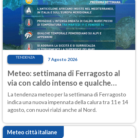
TENDENZA
7 Agosto 2026
Meteo: settimana di Ferragosto al
via con caldo intenso e qualche
temporale
La tendenza meteo per la settimana di Ferragosto
indica una nuova impennata della calura tra 11 e 14
agosto, con nuovi rialzi anche al Nord.
Meteo città italiane