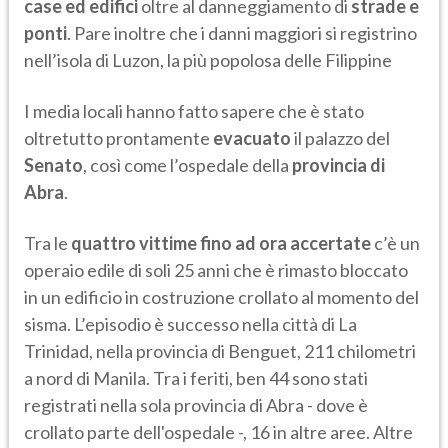
case ed edifici
oltre al danneggiamento di
strade e
ponti
. Pare inoltre che i danni maggiori si registrino
nell’isola di Luzon, la più popolosa delle Filippine
I media locali hanno fatto sapere che è stato
oltretutto prontamente
evacuato
il palazzo del
Senato
, così come l’ospedale della
provincia di
Abra
.
Tra le
quattro vittime fino ad ora accertate
c’è un
operaio edile di soli 25 anni che è rimasto bloccato
in un edificio in costruzione crollato al momento del
sisma. L’episodio è successo nella città di La
Trinidad, nella provincia di Benguet, 211 chilometri
a nord di Manila. Tra i feriti, ben 44 sono stati
registrati nella sola provincia di Abra - dove è
crollato parte dell'ospedale -, 16 in altre aree. Altre