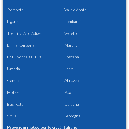
Piemonte
Valle d'Aosta
Liguria
Lombardia
Trentino Alto Adige
Veneto
Emilia Romagna
Marche
Friuli Venezia Giulia
Toscana
Umbria
Lazio
Campania
Abruzzo
Molise
Puglia
Basilicata
Calabria
Sicilia
Sardegna
Previsioni meteo per le città italiane